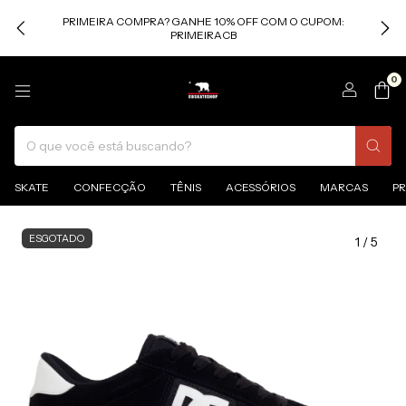
PRIMEIRA COMPRA? GANHE 10% OFF COM O CUPOM:
PRIMEIRACB
0
SKATE
CONFECÇÃO
TÊNIS
ACESSÓRIOS
MARCAS
P
ESGOTADO
1
/
5