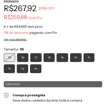
R$334,90
R$267,92
20
% OFF
R$259,88
com
Pix
6
x de
R$44,65
sem juros
3% de desconto
pagando com Pix
Ver mais detalhes
Tamanho:
35
35
36
37
38
39
40
41
42
43
44
Compra protegida
Seus dados cuidados durante toda a compra.