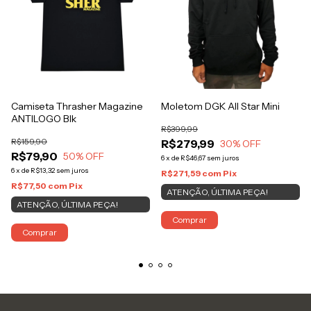
Camiseta Thrasher Magazine
Moletom DGK All Star Mini
ANTILOGO Blk
R$399,99
R$159,90
R$279,99
30
% OFF
R$79,90
50
% OFF
6
x
de
R$46,67
sem juros
6
x
de
R$13,32
sem juros
R$271,59
com
Pix
R$77,50
com
Pix
ATENÇÃO, ÚLTIMA PEÇA!
ATENÇÃO, ÚLTIMA PEÇA!
Comprar
Comprar