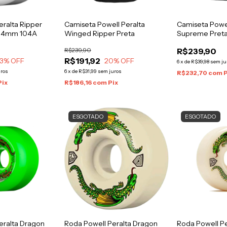
eralta Ripper
Camiseta Powell Peralta
Camiseta Powel
 54mm 104A
Winged Ripper Preta
Supreme Pret
R$239,90
R$239,90
R$191,92
3
% OFF
20
% OFF
6
x
de
R$39,98
sem ju
uros
6
x
de
R$31,99
sem juros
R$232,70
com
P
Pix
R$186,16
com
Pix
ESGOTADO
ESGOTADO
eralta Dragon
Roda Powell Peralta Dragon
Roda Powell P