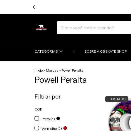
CATEGORIAS
SOBRE A CB SKATE SHOP
Início
>
Marcas
>
Powell Peralta
Powell Peralta
Filtrar por
ESGOTADO
COR
Preto (5)
Vermelho (2)