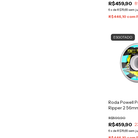
R$459,90
8
6
x
de
R$76,65
sem j
R$446,10
com
ESGOTADO
Roda Powell P
Ripper 2 56m
R$599,90
R$459,90
2
6
x
de
R$76,65
sem j
R$446,10
com