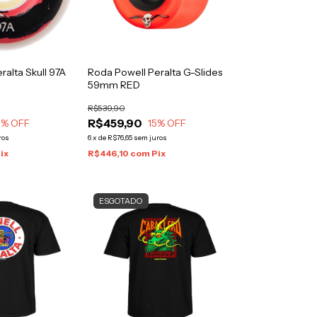
ralta Skull 97A
Roda Powell Peralta G-Slides
59mm RED
R$539,90
R$459,90
1
% OFF
15
% OFF
ros
6
x
de
R$76,65
sem juros
ix
R$446,10
com
Pix
ESGOTADO