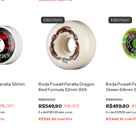
ESGOTADO
ESGOTADO
Peralta 56mm
Roda Powell Peralta Dragon
Roda Powell P
Red Formula 52mm 93A
Green 64mm 
R$599,90
R$499,90
R$549,90
R$459,90
3
% OFF
8
% OFF
8
uros
6
x
de
R$91,65
sem juros
6
x
de
R$76,65
sem ju
Pix
R$533,40
com
Pix
R$446,10
com
P