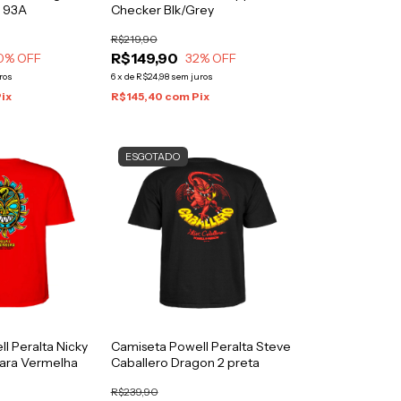
 93A
Checker Blk/Grey
R$219,90
R$149,90
0
% OFF
32
% OFF
ros
6
x
de
R$24,98
sem juros
ix
R$145,40
com
Pix
ESGOTADO
l Peralta Nicky
Camiseta Powell Peralta Steve
ara Vermelha
Caballero Dragon 2 preta
R$239,90