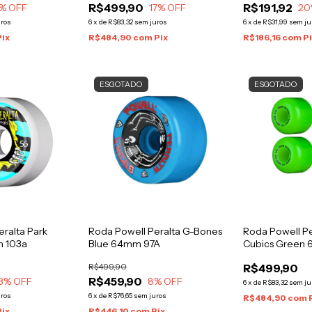
R$499,90
R$191,92
% OFF
17
% OFF
20
uros
6
x
de
R$83,32
sem juros
6
x
de
R$31,99
sem ju
Pix
R$484,90
com
Pix
R$186,16
com
P
ESGOTADO
ESGOTADO
eralta Park
Roda Powell Peralta G-Bones
Roda Powell Pe
m 103a
Blue 64mm 97A
Cubics Green
R$499,90
R$499,90
R$459,90
3
% OFF
8
% OFF
6
x
de
R$83,32
sem ju
uros
6
x
de
R$76,65
sem juros
R$484,90
com
Pix
R$446,10
com
Pix