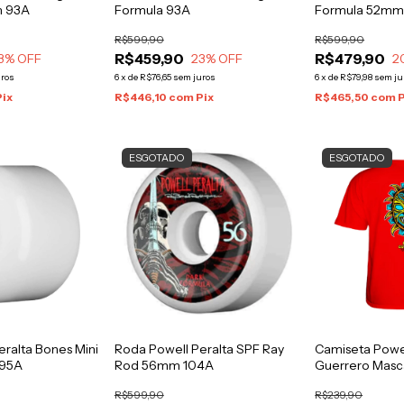
m 93A
Formula 93A
Formula 52mm
R$599,90
R$599,90
R$459,90
R$479,90
3
% OFF
23
% OFF
2
uros
6
x
de
R$76,65
sem juros
6
x
de
R$79,98
sem ju
Pix
R$446,10
com
Pix
R$465,50
com
P
ESGOTADO
ESGOTADO
eralta Bones Mini
Roda Powell Peralta SPF Ray
Camiseta Powel
 95A
Rod 56mm 104A
Guerrero Masc
R$599,90
R$239,90