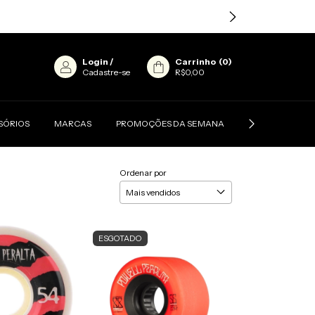
Login
/
Carrinho
(
0
)
Cadastre-se
R$0,00
SÓRIOS
MARCAS
PROMOÇÕES DA SEMANA
CONTATO
Ordenar por
ESGOTADO