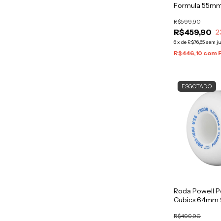
Formula 55m
R$599,90
R$459,90
2
6
x
de
R$76,65
sem j
R$446,10
com
ESGOTADO
Roda Powell P
Cubics 64mm
R$499,90