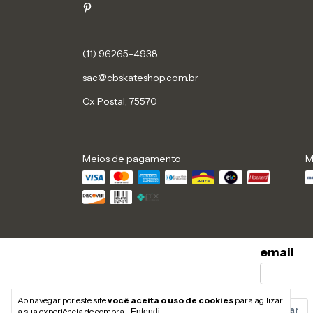
sac@cbskateshop.com.br
Cx Postal, 75570
Meios de pagamento
M
email
Ao navegar por este site
você aceita o uso de cookies
para agilizar
Enviar
a sua experiência de compra.
Entendi