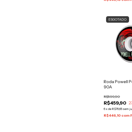
ESGOTADO
Roda Powell 
90A
R$599,90
R$459,90
2
6
x
de
R$76,65
sem j
R$446,10
com