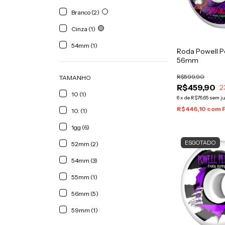
Branco (2)
Cinza (1)
54mm (1)
Roda Powell Pe
56mm
R$599,90
TAMANHO
R$459,90
2
10 (1)
6
x
de
R$76,65
sem j
R$446,10
com
10. (1)
1gg (6)
ESGOTADO
52mm (2)
54mm (3)
55mm (1)
56mm (5)
59mm (1)