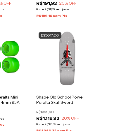
R$191,92
% OFF
20
% OFF
ros
6
x
de
R$31,99
sem juros
ix
R$186,16
com
Pix
ESGOTADO
ralta Mini
Shape Old School Powell
 64mm 95A
Peralta Skull Sword
R$1.399,90
R$1.119,92
20
% OFF
ros
6
x
de
R$186,65
sem juros
Pix
R$1.086,32
com
Pix