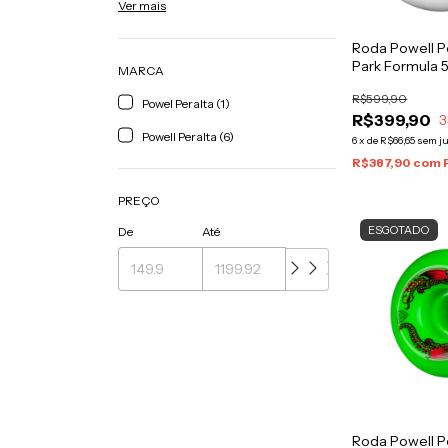
Ver mais
Roda Powell P
Park Formula
MARCA
R$599,90
Powel Peralta (1)
R$399,90
3
Powell Peralta (6)
6
x
de
R$66,65
sem j
R$387,90
com
PREÇO
ESGOTADO
De
Até
Roda Powell P