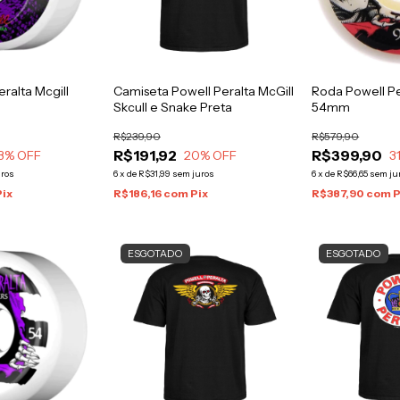
ralta Mcgill
Camiseta Powell Peralta McGill
Roda Powell Pe
Skcull e Snake Preta
54mm
R$239,90
R$579,90
R$191,92
R$399,90
3
% OFF
20
% OFF
3
uros
6
x
de
R$31,99
sem juros
6
x
de
R$66,65
sem ju
Pix
R$186,16
com
Pix
R$387,90
com
P
ESGOTADO
ESGOTADO