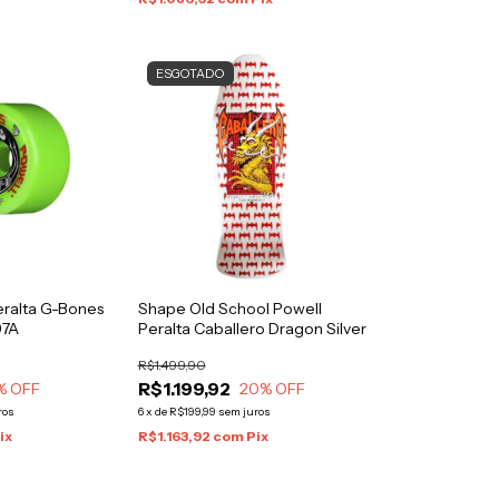
ESGOTADO
eralta G-Bones
Shape Old School Powell
97A
Peralta Caballero Dragon Silver
R$1.499,90
R$1.199,92
% OFF
20
% OFF
ros
6
x
de
R$199,99
sem juros
ix
R$1.163,92
com
Pix