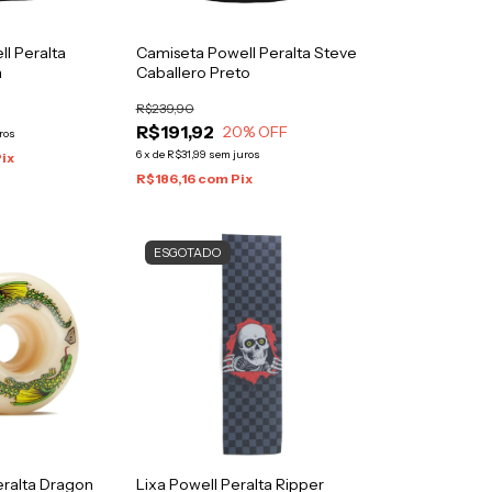
l Peralta
Camiseta Powell Peralta Steve
a
Caballero Preto
R$239,90
R$191,92
20
% OFF
ros
6
x
de
R$31,99
sem juros
ix
R$186,16
com
Pix
ESGOTADO
eralta Dragon
Lixa Powell Peralta Ripper