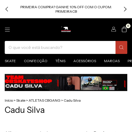
PRIMEIRA COMPRA? GANHE 10% OFF COM O CUPOM:
PRIMEIRACB
0
SKATE
CONFECÇÃO
TÊNIS
ACESSÓRIOS
MARCAS
P
Início
>
Skate
>
ATLETAS CBGANG
>
Cadu Silva
Cadu Silva