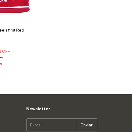
ls first Red
% OFF
ros
ix
Newsletter