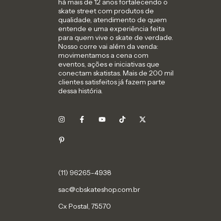
há mais de 12 anos fortalecendo o
skate street com produtos de
qualidade, atendimento de quem
entende e uma experiência feita
para quem vive o skate de verdade.
Nosso corre vai além da venda:
movimentamos a cena com
eventos, ações e iniciativas que
conectam skatistas. Mais de 200 mil
clientes satisfeitos já fazem parte
dessa história.
sac@cbskateshop.com.br
Cx Postal, 75570