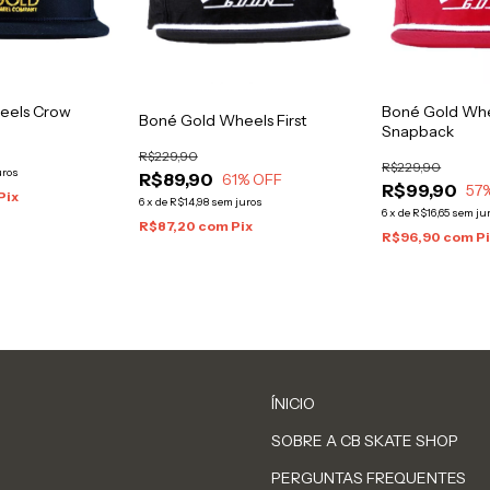
eels Crow
Boné Gold Whee
Boné Gold Wheels First
Snapback
R$229,90
R$229,90
uros
R$89,90
61
% OFF
R$99,90
57
Pix
6
x
de
R$14,98
sem juros
6
x
de
R$16,65
sem ju
R$87,20
com
Pix
R$96,90
com
P
ÍNICIO
SOBRE A CB SKATE SHOP
PERGUNTAS FREQUENTES