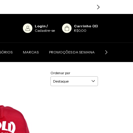
Login
/
Carrinho
(
0
)
Cadastre-se
R$0,00
SÓRIOS
MARCAS
PROMOÇÕES DA SEMANA
CONTATO
Ordenar por