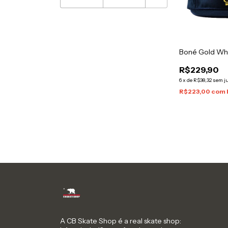
Boné Gold Wh
R$229,90
6
x
de
R$38,32
sem j
R$223,00
com
A CB Skate Shop é a real skate shop: