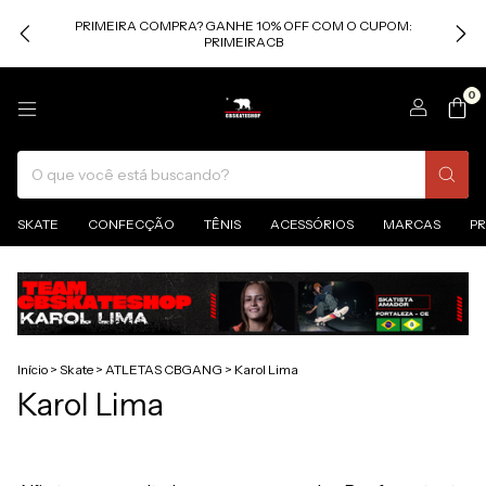
PRIMEIRA COMPRA? GANHE 10% OFF COM O CUPOM:
PRIMEIRACB
0
SKATE
CONFECÇÃO
TÊNIS
ACESSÓRIOS
MARCAS
P
Início
>
Skate
>
ATLETAS CBGANG
>
Karol Lima
Karol Lima