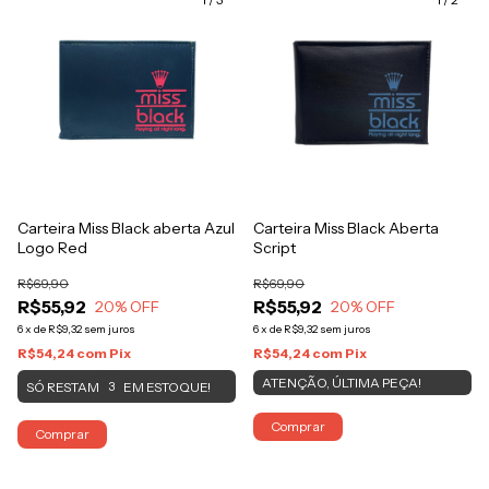
Carteira Miss Black aberta Azul
Carteira Miss Black Aberta
Logo Red
Script
R$69,90
R$69,90
R$55,92
R$55,92
20
% OFF
20
% OFF
6
x
de
R$9,32
sem juros
6
x
de
R$9,32
sem juros
R$54,24
com
Pix
R$54,24
com
Pix
ATENÇÃO, ÚLTIMA PEÇA!
SÓ RESTAM
EM ESTOQUE!
3
Comprar
Comprar