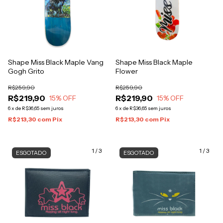
Shape Miss Black Maple Vang
Shape Miss Black Maple
Gogh Grito
Flower
R$259,90
R$259,90
R$219,90
R$219,90
15
% OFF
15
% OFF
6
x
de
R$36,65
sem juros
6
x
de
R$36,65
sem juros
R$213,30
com
Pix
R$213,30
com
Pix
1
/
3
1
/
3
ESGOTADO
ESGOTADO