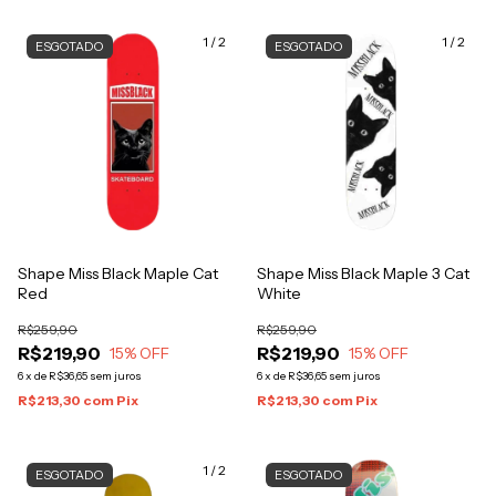
1
/
2
1
/
2
ESGOTADO
ESGOTADO
Shape Miss Black Maple Cat
Shape Miss Black Maple 3 Cat
Red
White
R$259,90
R$259,90
R$219,90
R$219,90
15
% OFF
15
% OFF
6
x
de
R$36,65
sem juros
6
x
de
R$36,65
sem juros
R$213,30
com
Pix
R$213,30
com
Pix
1
/
2
ESGOTADO
ESGOTADO