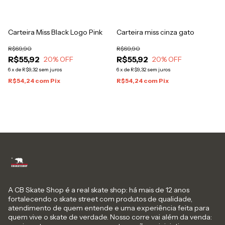
Carteira Miss Black Logo Pink
Carteira miss cinza gato
R$69,90
R$69,90
R$55,92
R$55,92
20
% OFF
20
% OFF
6
x
de
R$9,32
sem juros
6
x
de
R$9,32
sem juros
R$54,24
com
Pix
R$54,24
com
Pix
A CB Skate Shop é a real skate shop: há mais de 12 anos
fortalecendo o skate street com produtos de qualidade,
atendimento de quem entende e uma experiência feita para
quem vive o skate de verdade. Nosso corre vai além da venda: