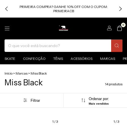
PRIMEIRA COMPRA? GANHE 10% OFF COM O CUPOM:
PRIMEIRACB
0
SKATE
CONFECÇÃO
TÊNIS
ACESSÓRIOS
MARCAS
P
Início
>
Marcas
>
Miss Black
Miss Black
14 produtos
Ordenar por:
Filtrar
Mais vendidos
1
/
3
1
/
3