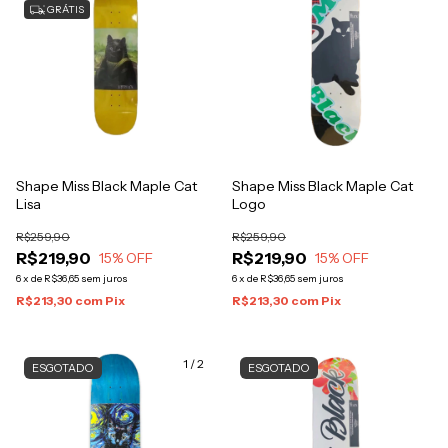
GRÁTIS
Shape Miss Black Maple Cat
Shape Miss Black Maple Cat
Lisa
Logo
R$259,90
R$259,90
R$219,90
R$219,90
15
% OFF
15
% OFF
6
x
de
R$36,65
sem juros
6
x
de
R$36,65
sem juros
R$213,30
com
Pix
R$213,30
com
Pix
1
/
2
ESGOTADO
ESGOTADO