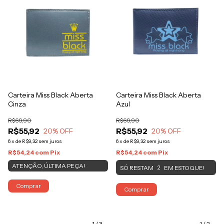
Carteira Miss Black Aberta
Carteira Miss Black Aberta
Cinza
Azul
R$69,90
R$69,90
R$55,92
R$55,92
20
% OFF
20
% OFF
6
x
de
R$9,32
sem juros
6
x
de
R$9,32
sem juros
R$54,24
com
Pix
R$54,24
com
Pix
ATENÇÃO, ÚLTIMA PEÇA!
SÓ RESTAM
EM ESTOQUE!
2
Comprar
Comprar
1
/
3
1
/
2