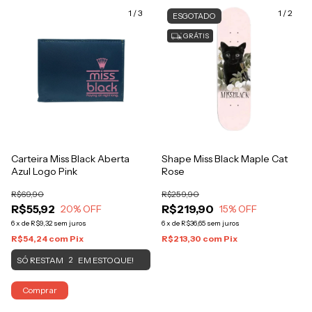
1
/
3
1
/
2
ESGOTADO
GRÁTIS
Carteira Miss Black Aberta
Shape Miss Black Maple Cat
Azul Logo Pink
Rose
R$69,90
R$259,90
R$55,92
R$219,90
20
% OFF
15
% OFF
6
x
de
R$9,32
sem juros
6
x
de
R$36,65
sem juros
R$54,24
com
Pix
R$213,30
com
Pix
SÓ RESTAM
EM ESTOQUE!
2
Comprar