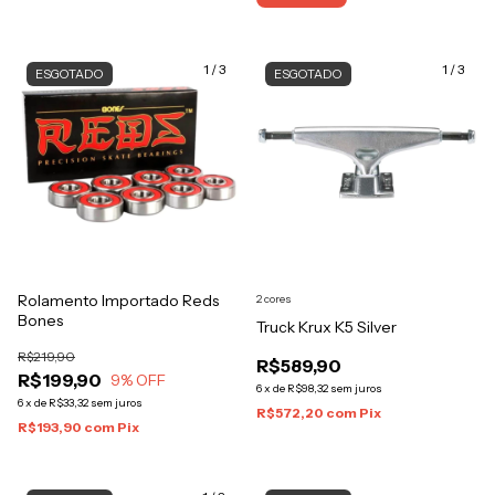
1
/
3
1
/
3
ESGOTADO
ESGOTADO
Rolamento Importado Reds
2 cores
Bones
Truck Krux K5 Silver
R$219,90
R$589,90
R$199,90
9
% OFF
6
x
de
R$98,32
sem juros
6
x
de
R$33,32
sem juros
R$572,20
com
Pix
R$193,90
com
Pix