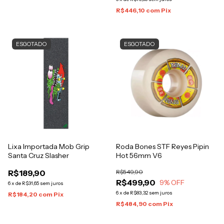
R$446,10
com
Pix
ESGOTADO
ESGOTADO
Lixa Importada Mob Grip
Roda Bones STF Reyes Pipin
Santa Cruz Slasher
Hot 56mm V6
R$189,90
R$549,90
R$499,90
9
% OFF
6
x
de
R$31,65
sem juros
6
x
de
R$83,32
sem juros
R$184,20
com
Pix
R$484,90
com
Pix