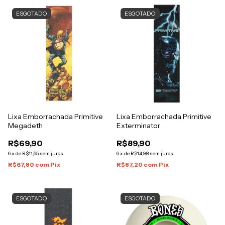
ESGOTADO
ESGOTADO
Lixa Emborrachada Primitive
Lixa Emborrachada Primitive
Megadeth
Exterminator
R$69,90
R$89,90
6
x
de
R$11,65
sem juros
6
x
de
R$14,98
sem juros
R$67,80
com
Pix
R$87,20
com
Pix
ESGOTADO
ESGOTADO