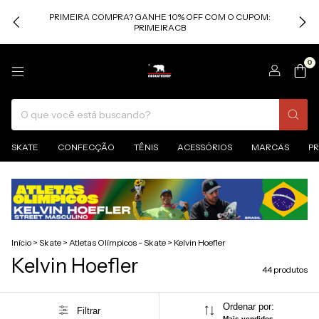
PRIMEIRA COMPRA? GANHE 10% OFF COM O CUPOM:
PRIMEIRACB
0
SKATE
CONFECÇÃO
TÊNIS
ACESSÓRIOS
MARCAS
P
Início
>
Skate
>
Atletas Olímpicos - Skate
>
Kelvin Hoefler
Kelvin Hoefler
44 produtos
Ordenar por:
Filtrar
Mais vendidos