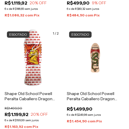
R$1.119,92
R$499,90
20
% OFF
9
% OFF
6
x
de
R$186,65
sem juros
6
x
de
R$83,32
sem juros
R$1.086,32
com
Pix
R$484,90
com
Pix
1
/
2
ESGOTADO
ESGOTADO
Shape Old School Powell
Shape Old School Powell
Peralta Caballero Dragon
Peralta Caballero Dragon
Silver
Green
R$1.499,90
R$1.499,90
R$1.199,92
20
% OFF
6
x
de
R$249,98
sem juros
6
x
de
R$199,99
sem juros
R$1.454,90
com
Pix
R$1.163,92
com
Pix