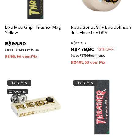
Lixa Mob Grip Thrasher Mag
Roda Bones STF Boo Johnson
Yellow
Just Have Fun 99A
R$99,90
R$549,90
R$479,90
13
% OFF
6
x
de
R$16,65
sem juros
6
x
de
R$79,98
sem juros
R$96,90
com
Pix
R$465,50
com
Pix
ESGOTADO
ESGOTADO
GRÁTIS