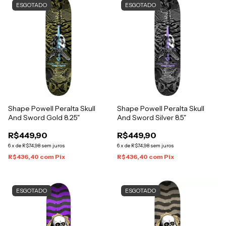
ESGOTADO
ESGOTADO
Shape Powell Peralta Skull
Shape Powell Peralta Skull
And Sword Gold 8.25"
And Sword Silver 8.5"
R$449,90
R$449,90
6
x
de
R$74,98
sem juros
6
x
de
R$74,98
sem juros
R$436,40
com
Pix
R$436,40
com
Pix
ESGOTADO
ESGOTADO