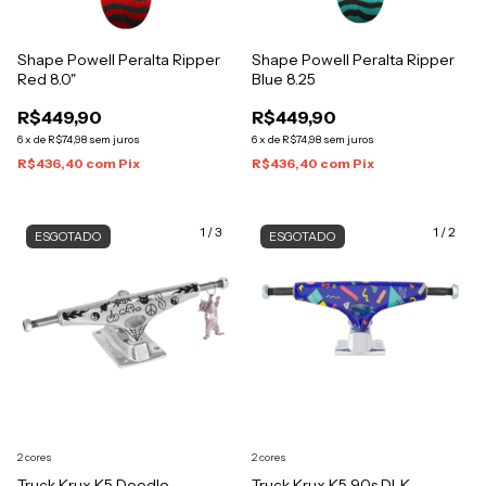
Shape Powell Peralta Ripper
Shape Powell Peralta Ripper
Red 8.0"
Blue 8.25
R$449,90
R$449,90
6
x
de
R$74,98
sem juros
6
x
de
R$74,98
sem juros
R$436,40
com
Pix
R$436,40
com
Pix
1
/
3
1
/
2
ESGOTADO
ESGOTADO
2 cores
2 cores
Truck Krux K5 Doodle
Truck Krux K5 90s DLK