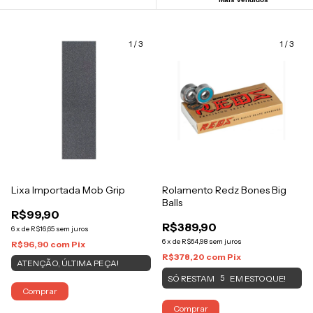
1
/
3
1
/
3
Lixa Importada Mob Grip
Rolamento Redz Bones Big
Balls
R$99,90
R$389,90
6
x
de
R$16,65
sem juros
6
x
de
R$64,98
sem juros
R$96,90
com
Pix
R$378,20
com
Pix
ATENÇÃO, ÚLTIMA PEÇA!
SÓ RESTAM
EM ESTOQUE!
5
Comprar
Comprar