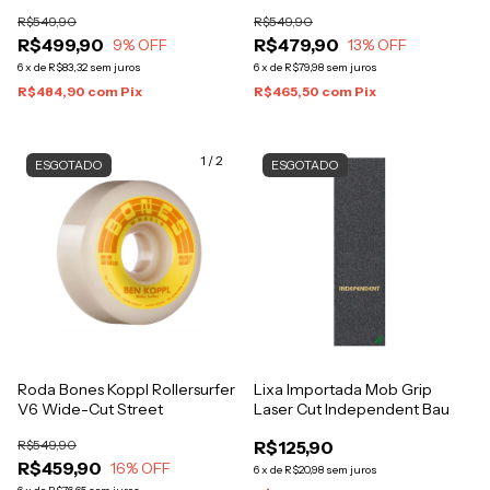
R$549,90
R$549,90
R$499,90
R$479,90
9
% OFF
13
% OFF
6
x
de
R$83,32
sem juros
6
x
de
R$79,98
sem juros
R$484,90
com
Pix
R$465,50
com
Pix
1
/
2
ESGOTADO
ESGOTADO
Roda Bones Koppl Rollersurfer
Lixa Importada Mob Grip
V6 Wide-Cut Street
Laser Cut Independent Bau
R$549,90
R$125,90
R$459,90
16
% OFF
6
x
de
R$20,98
sem juros