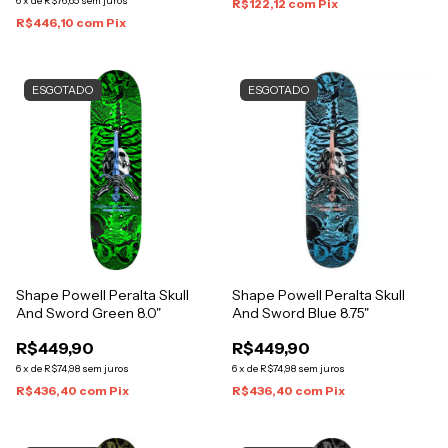
6
x
de
R$76,65
sem juros
R$122,12
com
Pix
R$446,10
com
Pix
ESGOTADO
ESGOTADO
Shape Powell Peralta Skull
Shape Powell Peralta Skull
And Sword Green 8.0"
And Sword Blue 8.75"
R$449,90
R$449,90
6
x
de
R$74,98
sem juros
6
x
de
R$74,98
sem juros
R$436,40
com
Pix
R$436,40
com
Pix