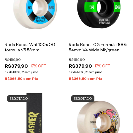
Roda Bones Wht 100's OG
Roda Bones OG Formula 100's
formula V5 53mm
54mm V4 Wide blk/green
R$459,90
R$459,90
R$379,90
R$379,90
17
% OFF
17
% OFF
6
x
de
R$63,32
sem juros
6
x
de
R$63,32
sem juros
R$368,50
com
Pix
R$368,50
com
Pix
ESGOTADO
ESGOTADO