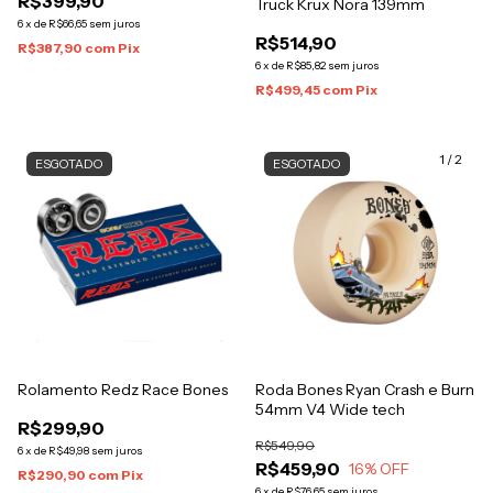
R$399,90
Truck Krux Nora 139mm
6
x
de
R$66,65
sem juros
R$514,90
R$387,90
com
Pix
6
x
de
R$85,82
sem juros
R$499,45
com
Pix
1
/
2
ESGOTADO
ESGOTADO
Rolamento Redz Race Bones
Roda Bones Ryan Crash e Burn
54mm V4 Wide tech
R$299,90
R$549,90
6
x
de
R$49,98
sem juros
R$459,90
16
% OFF
R$290,90
com
Pix
6
x
de
R$76,65
sem juros