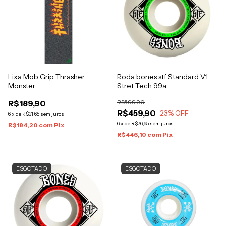
Lixa Mob Grip Thrasher
Roda bones stf Standard V1
Monster
Stret Tech 99a
R$189,90
R$599,90
R$459,90
23
% OFF
6
x
de
R$31,65
sem juros
6
x
de
R$76,65
sem juros
R$184,20
com
Pix
R$446,10
com
Pix
ESGOTADO
ESGOTADO