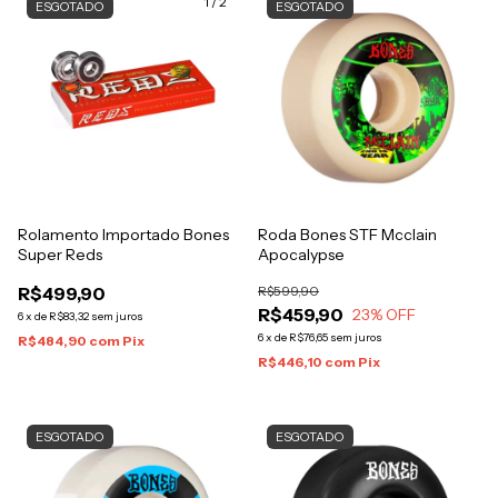
1
/
2
ESGOTADO
ESGOTADO
Rolamento Importado Bones
Roda Bones STF Mcclain
Super Reds
Apocalypse
R$499,90
R$599,90
R$459,90
23
% OFF
6
x
de
R$83,32
sem juros
6
x
de
R$76,65
sem juros
R$484,90
com
Pix
R$446,10
com
Pix
ESGOTADO
ESGOTADO