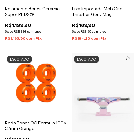
Rolamento Bones Ceramic
Lixa Importada Mob Grip
Super REDS®
Thrasher Gonz Mag
R$1.199,90
R$189,90
6
x
de
R$199,98
sem juros
6
x
de
R$31,65
sem juros
R$1.163,90
com
Pix
R$184,20
com
Pix
1
/
2
ESGOTADO
ESGOTADO
Roda Bones OG Formula 100's
52mm Orange