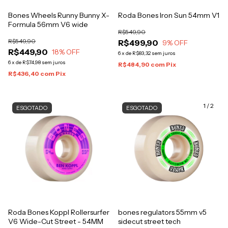
Bones Wheels Runny Bunny X-
Roda Bones Iron Sun 54mm V1
Formula 56mm V6 wide
R$549,90
R$549,90
R$499,90
9
% OFF
R$449,90
18
% OFF
6
x
de
R$83,32
sem juros
6
x
de
R$74,98
sem juros
R$484,90
com
Pix
R$436,40
com
Pix
1
/
2
ESGOTADO
ESGOTADO
Roda Bones Koppl Rollersurfer
bones regulators 55mm v5
V6 Wide-Cut Street - 54MM
sidecut street tech