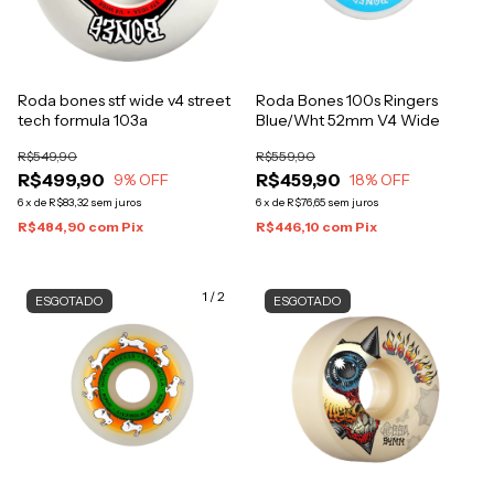
Roda bones stf wide v4 street
Roda Bones 100s Ringers
tech formula 103a
Blue/Wht 52mm V4 Wide
R$549,90
R$559,90
R$499,90
R$459,90
9
% OFF
18
% OFF
6
x
de
R$83,32
sem juros
6
x
de
R$76,65
sem juros
R$484,90
com
Pix
R$446,10
com
Pix
1
/
2
ESGOTADO
ESGOTADO