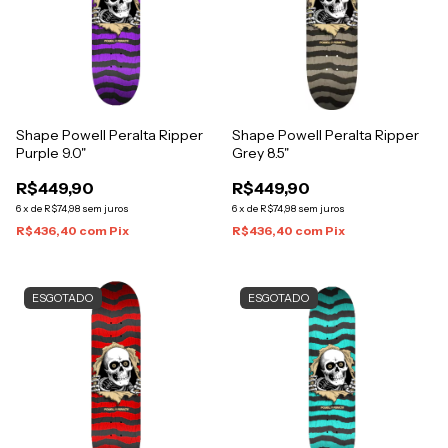
Shape Powell Peralta Ripper
Shape Powell Peralta Ripper
Purple 9.0"
Grey 8.5"
R$449,90
R$449,90
6
x
de
R$74,98
sem juros
6
x
de
R$74,98
sem juros
R$436,40
com
Pix
R$436,40
com
Pix
ESGOTADO
ESGOTADO