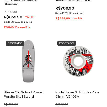
Standard
R$709,90
R$709,90
6
x
de
R$118,32
sem juros
R$659,90
7
% OFF
R$688,60
com
Pix
6
x
de
R$109,98
sem juros
R$640,10
com
Pix
ESGOTADO
ESGOTADO
Shape Old School Powell
Roda Bones STF Judas Prius
Peralta Skull Sword
53mm V2 103A
R$1.399,90
R$549,90