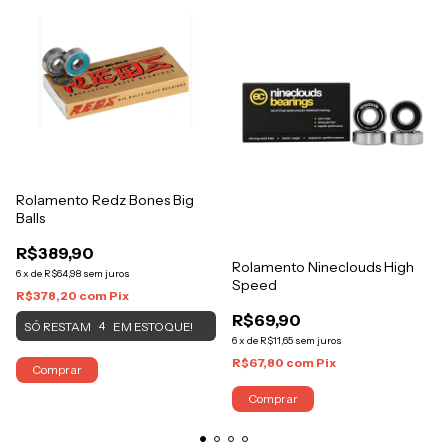
Rolamento Redz Bones Big
Balls
R$389,90
Rolamento Nineclouds High
6
x
de
R$64,98
sem juros
Speed
R$378,20
com
Pix
R$69,90
SÓ RESTAM
EM ESTOQUE!
4
6
x
de
R$11,65
sem juros
R$67,80
com
Pix
Comprar
Comprar