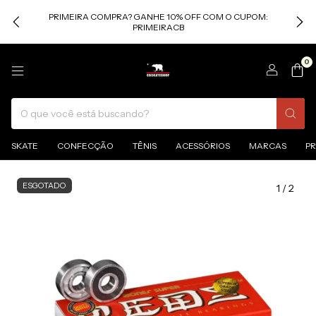
PRIMEIRA COMPRA? GANHE 10% OFF COM O CUPOM:
PRIMEIRACB
0
SKATE
CONFECÇÃO
TÊNIS
ACESSÓRIOS
MARCAS
P
ESGOTADO
1
/
2