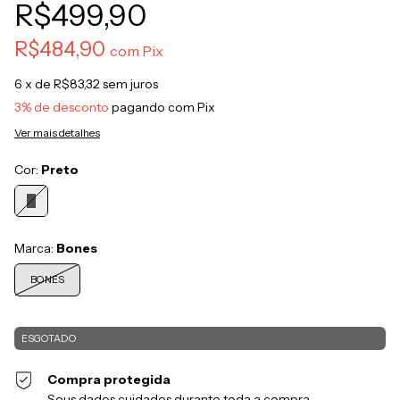
R$499,90
R$484,90
com
Pix
6
x de
R$83,32
sem juros
3% de desconto
pagando com Pix
Ver mais detalhes
Cor:
Preto
Marca:
Bones
BONES
Compra protegida
Seus dados cuidados durante toda a compra.