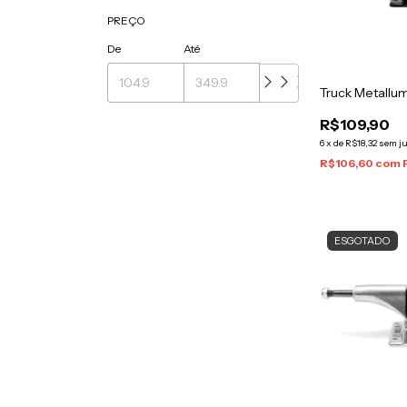
PREÇO
De
Até
Truck Metallu
R$109,90
6
x
de
R$18,32
sem j
R$106,60
com
ESGOTADO