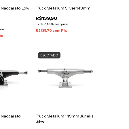
m Naccarato Low
Truck Metallum Silver 149mm
R$139,90
6
x
de
R$23,32
sem juros
ros
R$135,70
com
Pix
ix
ESGOTADO
m Naccarato
Truck Metallum 149mm Juneka
Silver