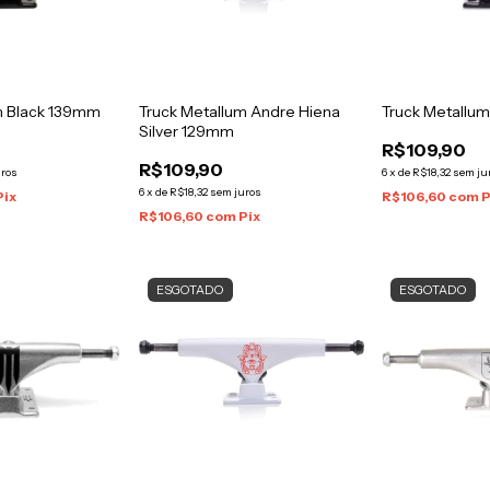
Truck Metallu
m Black 139mm
Truck Metallum Andre Hiena
Silver 129mm
R$109,90
R$109,90
6
x
de
R$18,32
sem ju
uros
6
x
de
R$18,32
sem juros
R$106,60
com
P
Pix
R$106,60
com
Pix
ESGOTADO
ESGOTADO