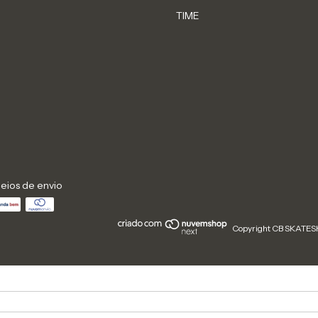
TIME
eios de envio
Copyright CB SKATESH