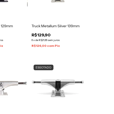
m 129mm
Truck Metallum Silver 139mm
R$129,90
ros
6
x
de
R$21,65
sem juros
ix
R$126,00
com
Pix
ESGOTADO