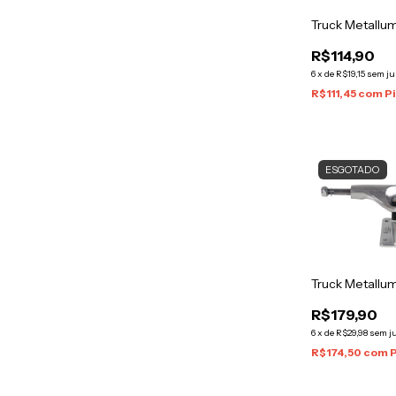
Truck Metallu
R$114,90
6
x
de
R$19,15
sem ju
R$111,45
com
P
ESGOTADO
Truck Metallu
R$179,90
6
x
de
R$29,98
sem j
R$174,50
com