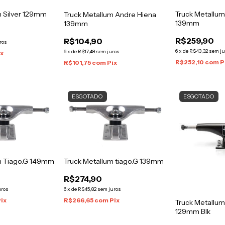
m Silver 129mm
Truck Metallu
Truck Metallum Andre Hiena
139mm
139mm
R$259,90
R$104,90
ros
6
x
de
R$43,32
sem ju
6
x
de
R$17,48
sem juros
ix
R$252,10
com
P
R$101,75
com
Pix
ESGOTADO
ESGOTADO
m Tiago.G 149mm
Truck Metallum tiago.G 139mm
R$274,90
uros
6
x
de
R$45,82
sem juros
Pix
R$266,65
com
Pix
Truck Metallu
129mm Blk