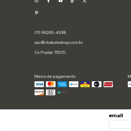
sac@cbskateshop.com.br
Cx Postal, 75570
Meios de pagamento
M
email