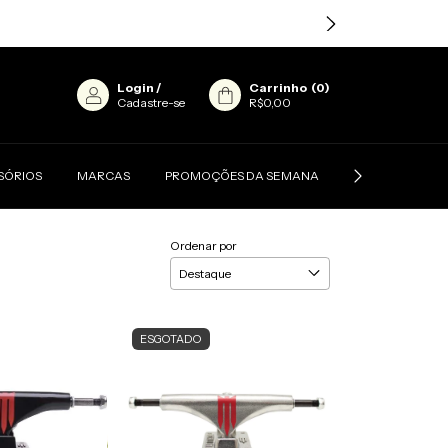
Login
/
Carrinho
(
0
)
Cadastre-se
R$0,00
SÓRIOS
MARCAS
PROMOÇÕES DA SEMANA
CONTATO
Ordenar por
ESGOTADO