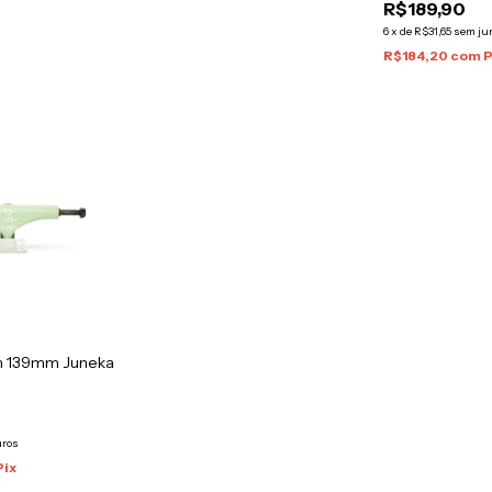
R$189,90
6
x
de
R$31,65
sem ju
R$184,20
com
P
um 139mm Juneka
uros
Pix