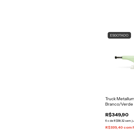
ESGOTADO
Truck Metall
Branco/Verde
R$349,90
6
x
de
R$58,32
sem j
R$339,40
com