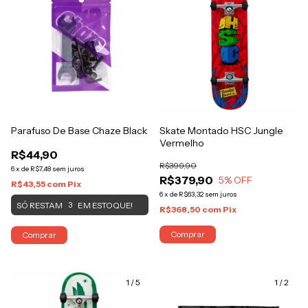
Parafuso De Base Chaze Black
Skate Montado HSC Jungle
Vermelho
R$44,90
R$399,90
6
x
de
R$7,48
sem juros
R$379,90
5
% OFF
R$43,55
com
Pix
6
x
de
R$63,32
sem juros
SÓ RESTAM
EM ESTOQUE!
3
R$368,50
com
Pix
Comprar
Comprar
1
/
5
1
/
2