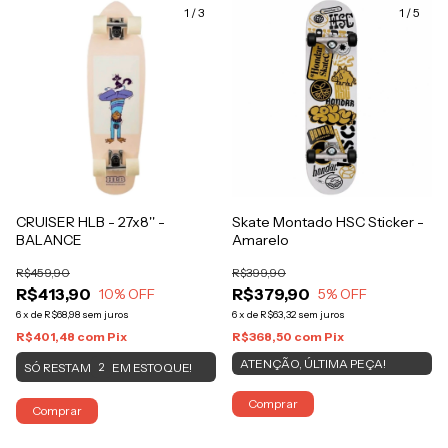
1
/
3
1
/
5
CRUISER HLB - 27x8'' -
Skate Montado HSC Sticker -
BALANCE
Amarelo
R$459,90
R$399,90
R$413,90
R$379,90
10
% OFF
5
% OFF
6
x
de
R$68,98
sem juros
6
x
de
R$63,32
sem juros
R$401,48
com
Pix
R$368,50
com
Pix
ATENÇÃO, ÚLTIMA PEÇA!
SÓ RESTAM
EM ESTOQUE!
2
Comprar
Comprar