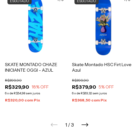
ESGOTADO
ESGOTADO
SKATE MONTADO CHAZE
Skate Montado HSC Firt Love
INICIANTE OGGI - AZUL
Azul
R$399,90
R$399,90
R$329,90
R$379,90
18
% OFF
5
% OFF
6
x
de
R$54,98
sem juros
6
x
de
R$63,32
sem juros
R$320,00
com
Pix
R$368,50
com
Pix
1
/
3