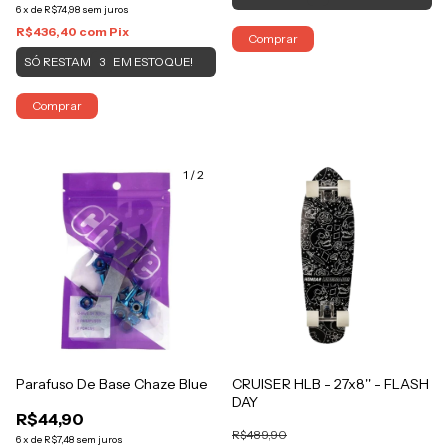
6
x
de
R$74,98
sem juros
R$436,40
com
Pix
Comprar
SÓ RESTAM
EM ESTOQUE!
3
Comprar
1
/
2
Parafuso De Base Chaze Blue
CRUISER HLB - 27x8'' - FLASH
DAY
R$44,90
R$489,90
6
x
de
R$7,48
sem juros