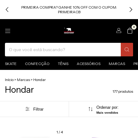
PRIMEIRA COMPRA? GANHE 10% OFF COM O CUPOM:
PRIMEIRACB
0
SKATE
CONFECÇÃO
TÊNIS
ACESSÓRIOS
MARCAS
P
Início
>
Marcas
>
Hondar
Hondar
177 produtos
Ordenar por:
Filtrar
Mais vendidos
1
/
4