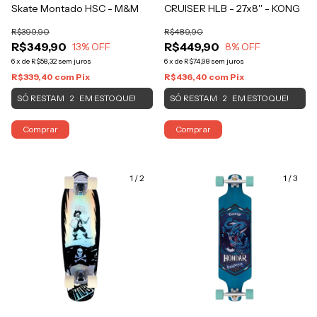
Skate Montado HSC - M&M
CRUISER HLB - 27x8'' - KONG
R$399,90
R$489,90
R$349,90
R$449,90
13
% OFF
8
% OFF
6
x
de
R$58,32
sem juros
6
x
de
R$74,98
sem juros
R$339,40
com
Pix
R$436,40
com
Pix
SÓ RESTAM
EM ESTOQUE!
SÓ RESTAM
EM ESTOQUE!
2
2
Comprar
Comprar
1
/
2
1
/
3