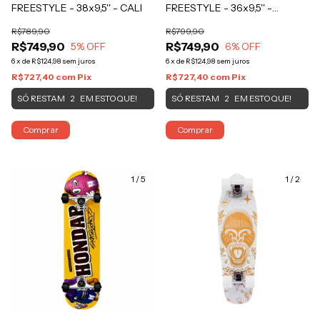
FREESTYLE - 38x9,5'' - CALI
FREESTYLE - 36x9,5'' -
MYTHOS PRETO
R$789,90
R$799,90
R$749,90
R$749,90
5
% OFF
6
% OFF
6
x
de
R$124,98
sem juros
6
x
de
R$124,98
sem juros
R$727,40
com
Pix
R$727,40
com
Pix
SÓ RESTAM
EM ESTOQUE!
SÓ RESTAM
EM ESTOQUE!
2
2
Comprar
Comprar
1
/
5
1
/
2