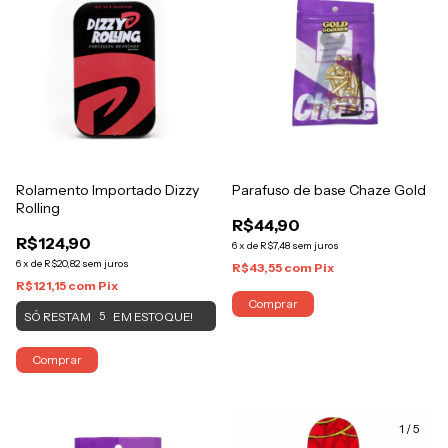
Rolamento Importado Dizzy
Parafuso de base Chaze Gold
Rolling
R$44,90
R$124,90
6
x
de
R$7,48
sem juros
6
x
de
R$20,82
sem juros
R$43,55
com
Pix
R$121,15
com
Pix
SÓ RESTAM
EM ESTOQUE!
5
Comprar
1
/
5