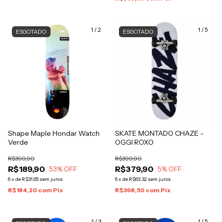
1
/
2
1
/
5
ESGOTADO
ESGOTADO
Shape Maple Hondar Watch
SKATE MONTADO CHAZE -
Verde
OGGI ROXO
R$399,90
R$399,90
R$189,90
R$379,90
53
% OFF
5
% OFF
6
x
de
R$31,65
sem juros
6
x
de
R$63,32
sem juros
R$184,20
com
Pix
R$368,50
com
Pix
1
/
3
1
/
5