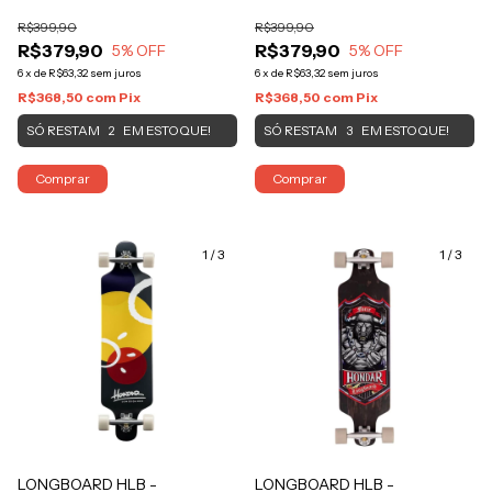
AMARELO
R$399,90
R$399,90
R$379,90
R$379,90
5
% OFF
5
% OFF
6
x
de
R$63,32
sem juros
6
x
de
R$63,32
sem juros
R$368,50
com
Pix
R$368,50
com
Pix
SÓ RESTAM
EM ESTOQUE!
SÓ RESTAM
EM ESTOQUE!
2
3
Comprar
Comprar
1
/
3
1
/
3
LONGBOARD HLB -
LONGBOARD HLB -