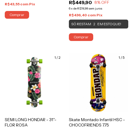
R$449,90
8
% OFF
R$43,55
com
Pix
6
x
de
R$74,98
sem juros
Comprar
R$436,40
com
Pix
SÓ RESTAM
EM ESTOQUE!
2
Comprar
1
/
2
1
/
5
SEMI LONG HONDAR - 31''-
Skate Montado Infantil HSC -
FLOR ROSA
CHOCOFRIENDS 7.75