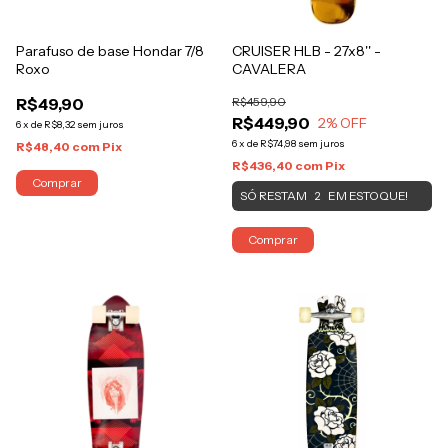
Parafuso de base Hondar 7/8
CRUISER HLB - 27x8'' -
Roxo
CAVALERA
R$49,90
R$459,90
R$449,90
2
% OFF
6
x
de
R$8,32
sem juros
6
x
de
R$74,98
sem juros
R$48,40
com
Pix
R$436,40
com
Pix
Comprar
SÓ RESTAM
EM ESTOQUE!
2
Comprar