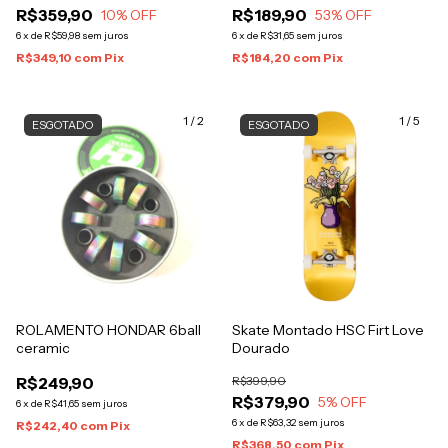
R$359,90
R$189,90
10
% OFF
53
% OFF
6
x
de
R$59,98
sem juros
6
x
de
R$31,65
sem juros
R$349,10
com
Pix
R$184,20
com
Pix
1
/
2
1
/
5
ESGOTADO
ESGOTADO
ROLAMENTO HONDAR 6ball
Skate Montado HSC Firt Love
ceramic
Dourado
R$249,90
R$399,90
R$379,90
5
% OFF
6
x
de
R$41,65
sem juros
6
x
de
R$63,32
sem juros
R$242,40
com
Pix
R$368,50
com
Pix