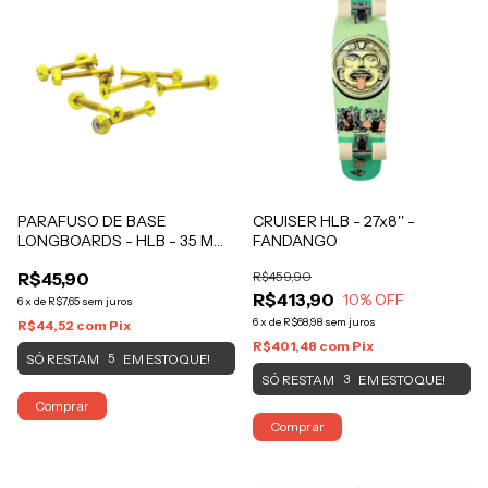
PARAFUSO DE BASE
CRUISER HLB - 27x8'' -
LONGBOARDS - HLB - 35 MM
FANDANGO
Dourado
R$45,90
R$459,90
R$413,90
10
% OFF
6
x
de
R$7,65
sem juros
6
x
de
R$68,98
sem juros
R$44,52
com
Pix
R$401,48
com
Pix
SÓ RESTAM
EM ESTOQUE!
5
SÓ RESTAM
EM ESTOQUE!
3
Comprar
Comprar