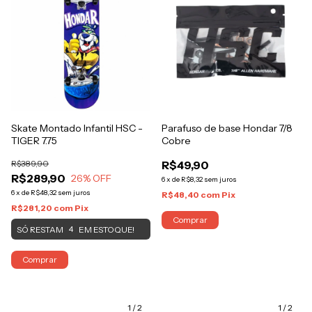
Skate Montado Infantil HSC -
Parafuso de base Hondar 7/8
TIGER 7.75
Cobre
R$389,90
R$49,90
R$289,90
26
% OFF
6
x
de
R$8,32
sem juros
6
x
de
R$48,32
sem juros
R$48,40
com
Pix
R$281,20
com
Pix
Comprar
SÓ RESTAM
EM ESTOQUE!
4
Comprar
1
/
2
1
/
2