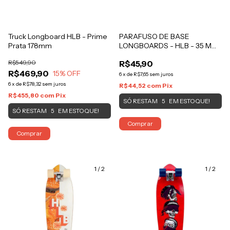
Truck Longboard HLB - Prime
PARAFUSO DE BASE
Prata 178mm
LONGBOARDS - HLB - 35 MM
Cobre
R$549,90
R$45,90
R$469,90
15
% OFF
6
x
de
R$7,65
sem juros
6
x
de
R$78,32
sem juros
R$44,52
com
Pix
R$455,80
com
Pix
SÓ RESTAM
EM ESTOQUE!
5
SÓ RESTAM
EM ESTOQUE!
5
Comprar
Comprar
1
/
2
1
/
2