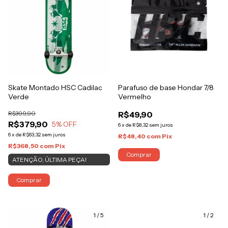
Skate Montado HSC Cadilac
Parafuso de base Hondar 7/8
Verde
Vermelho
R$399,90
R$49,90
R$379,90
5
% OFF
6
x
de
R$8,32
sem juros
6
x
de
R$63,32
sem juros
R$48,40
com
Pix
R$368,50
com
Pix
Comprar
ATENÇÃO, ÚLTIMA PEÇA!
Comprar
1
/
5
1
/
2