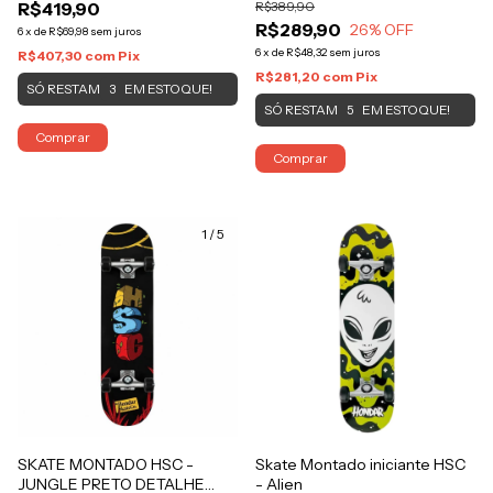
R$419,90
R$389,90
R$289,90
26
% OFF
6
x
de
R$69,98
sem juros
6
x
de
R$48,32
sem juros
R$407,30
com
Pix
R$281,20
com
Pix
SÓ RESTAM
EM ESTOQUE!
3
SÓ RESTAM
EM ESTOQUE!
5
Comprar
Comprar
1
/
5
SKATE MONTADO HSC -
Skate Montado iniciante HSC
JUNGLE PRETO DETALHE
- Alien