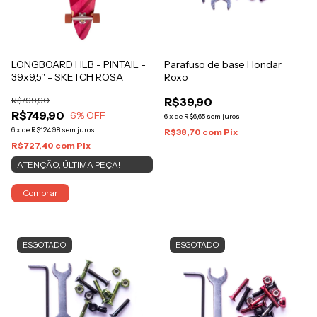
LONGBOARD HLB - PINTAIL -
Parafuso de base Hondar
39x9,5'' - SKETCH ROSA
Roxo
R$799,90
R$39,90
R$749,90
6
% OFF
6
x
de
R$6,65
sem juros
6
x
de
R$124,98
sem juros
R$38,70
com
Pix
R$727,40
com
Pix
ATENÇÃO, ÚLTIMA PEÇA!
Comprar
ESGOTADO
ESGOTADO