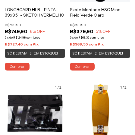
LONGBOARD HLB - PINTAIL -
Skate Montado HSC Mine
39x9,5'' - SKETCH VERMELHO
Field Verde Claro
R$799,90
R$399,90
R$749,90
R$379,90
6
% OFF
5
% OFF
6
x
de
R$124,98
sem juros
6
x
de
R$63,32
sem juros
R$727,40
com
Pix
R$368,50
com
Pix
SÓ RESTAM
EM ESTOQUE!
SÓ RESTAM
EM ESTOQUE!
2
2
Comprar
Comprar
1
/
2
1
/
2