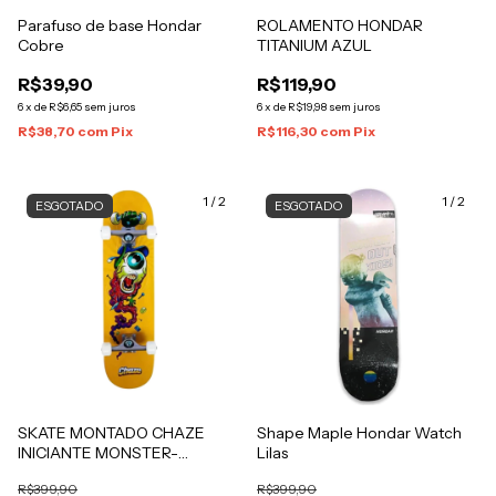
Parafuso de base Hondar
ROLAMENTO HONDAR
Cobre
TITANIUM AZUL
R$39,90
R$119,90
6
x
de
R$6,65
sem juros
6
x
de
R$19,98
sem juros
R$38,70
com
Pix
R$116,30
com
Pix
1
/
2
1
/
2
ESGOTADO
ESGOTADO
SKATE MONTADO CHAZE
Shape Maple Hondar Watch
INICIANTE MONSTER-
Lilas
AMARELO
R$399,90
R$399,90