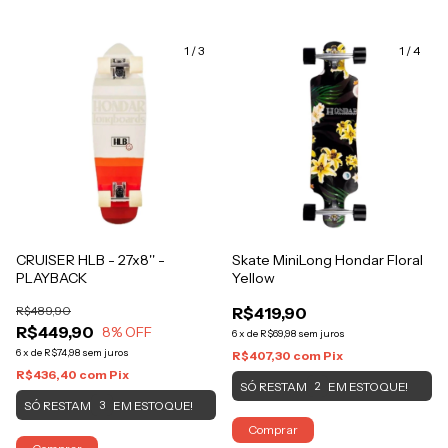
1
/
3
1
/
4
CRUISER HLB - 27x8'' -
Skate MiniLong Hondar Floral
PLAYBACK
Yellow
R$489,90
R$419,90
R$449,90
8
% OFF
6
x
de
R$69,98
sem juros
6
x
de
R$74,98
sem juros
R$407,30
com
Pix
R$436,40
com
Pix
SÓ RESTAM
EM ESTOQUE!
2
SÓ RESTAM
EM ESTOQUE!
3
Comprar