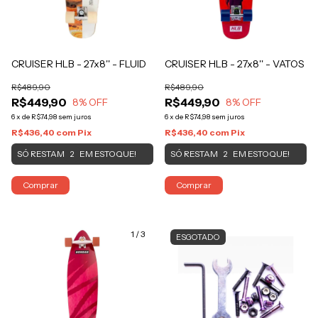
CRUISER HLB - 27x8'' - FLUID
CRUISER HLB - 27x8'' - VATOS
R$489,90
R$489,90
R$449,90
R$449,90
8
% OFF
8
% OFF
6
x
de
R$74,98
sem juros
6
x
de
R$74,98
sem juros
R$436,40
com
Pix
R$436,40
com
Pix
SÓ RESTAM
EM ESTOQUE!
SÓ RESTAM
EM ESTOQUE!
2
2
Comprar
Comprar
1
/
3
ESGOTADO