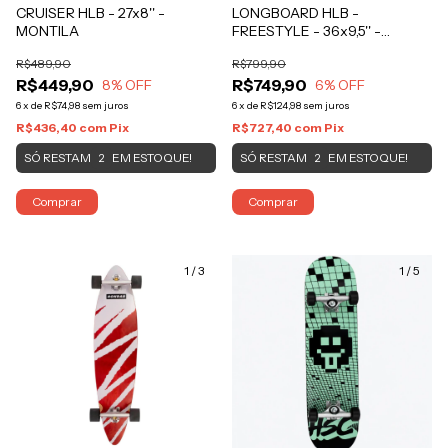
CRUISER HLB - 27x8'' -
LONGBOARD HLB -
MONTILA
FREESTYLE - 36x9,5'' -
MYTHOS AZUL
R$489,90
R$799,90
R$449,90
R$749,90
8
% OFF
6
% OFF
6
x
de
R$74,98
sem juros
6
x
de
R$124,98
sem juros
R$436,40
com
Pix
R$727,40
com
Pix
SÓ RESTAM
EM ESTOQUE!
SÓ RESTAM
EM ESTOQUE!
2
2
Comprar
Comprar
1
/
3
1
/
5