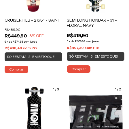
CRUISER HLB - 27x8'' - SAINT
SEMI LONG HONDAR - 31''-
FLORAL NAVY
R$489,90
R$419,90
R$449,90
8
% OFF
6
x
de
R$69,98
sem juros
6
x
de
R$74,98
sem juros
R$407,30
com
Pix
R$436,40
com
Pix
SÓ RESTAM
EM ESTOQUE!
3
SÓ RESTAM
EM ESTOQUE!
2
Comprar
Comprar
1
/
3
1
/
2