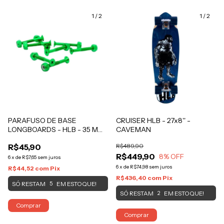
1
/
2
1
/
2
PARAFUSO DE BASE
CRUISER HLB - 27x8'' -
LONGBOARDS - HLB - 35 MM
CAVEMAN
Verde
R$45,90
R$489,90
R$449,90
8
% OFF
6
x
de
R$7,65
sem juros
6
x
de
R$74,98
sem juros
R$44,52
com
Pix
R$436,40
com
Pix
SÓ RESTAM
EM ESTOQUE!
5
SÓ RESTAM
EM ESTOQUE!
2
Comprar
Comprar