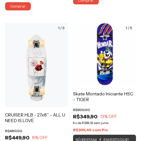
Comprar
Comprar
1
/
3
1
/
5
Skate Montado Iniciante HSC
- TIGER
R$399,90
CRUISER HLB - 27x8'' - ALL U
R$349,90
13
% OFF
NEED IS LOVE
6
x
de
R$58,32
sem juros
R$339,40
com
Pix
R$489,90
R$449,90
8
% OFF
SÓ RESTAM
EM ESTOQUE!
4