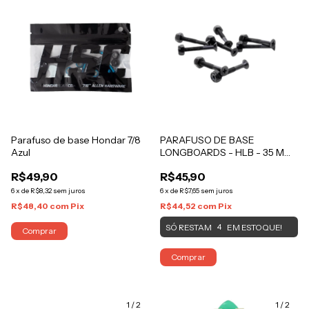
Parafuso de base Hondar 7/8
PARAFUSO DE BASE
Azul
LONGBOARDS - HLB - 35 MM
Preto
R$49,90
R$45,90
6
x
de
R$8,32
sem juros
6
x
de
R$7,65
sem juros
R$48,40
com
Pix
R$44,52
com
Pix
SÓ RESTAM
EM ESTOQUE!
4
Comprar
Comprar
1
/
2
1
/
2