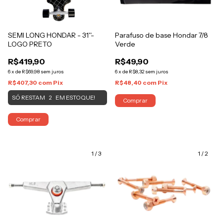
SEMI LONG HONDAR - 31''-
Parafuso de base Hondar 7/8
LOGO PRETO
Verde
R$419,90
R$49,90
6
x
de
R$69,98
sem juros
6
x
de
R$8,32
sem juros
R$407,30
com
Pix
R$48,40
com
Pix
SÓ RESTAM
EM ESTOQUE!
2
Comprar
Comprar
1
/
3
1
/
2