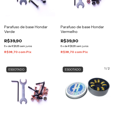
Parafuso de base Hondar
Parafuso de base Hondar
Verde
Vermelho
R$39,90
R$39,90
6
x
de
R$6,65
sem juros
6
x
de
R$6,65
sem juros
R$38,70
com
Pix
R$38,70
com
Pix
1
/
2
ESGOTADO
ESGOTADO