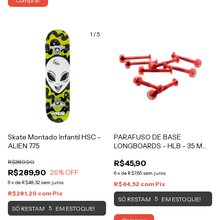
Comprar
1
/
5
Skate Montado Infantil HSC -
PARAFUSO DE BASE
ALIEN 7.75
LONGBOARDS - HLB - 35 MM
Vermelho
R$389,90
R$45,90
R$289,90
26
% OFF
6
x
de
R$7,65
sem juros
6
x
de
R$48,32
sem juros
R$44,52
com
Pix
R$281,20
com
Pix
SÓ RESTAM
EM ESTOQUE!
5
SÓ RESTAM
EM ESTOQUE!
5