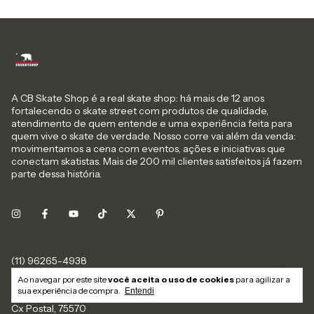
A CB Skate Shop é a real skate shop: há mais de 12 anos
fortalecendo o skate street com produtos de qualidade,
atendimento de quem entende e uma experiência feita para
quem vive o skate de verdade. Nosso corre vai além da venda:
movimentamos a cena com eventos, ações e iniciativas que
conectam skatistas. Mais de 200 mil clientes satisfeitos já fazem
parte dessa história.
Ao navegar por este site
você aceita o uso de cookies
para agilizar a
sac@cbskateshop.com.br
sua experiência de compra.
Entendi
Cx Postal, 75570