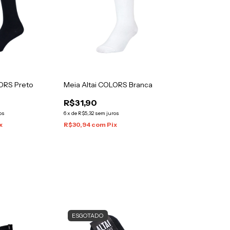
LORS Preto
Meia Altai COLORS Branca
R$31,90
os
6
x
de
R$5,32
sem juros
x
R$30,94
com
Pix
ESGOTADO