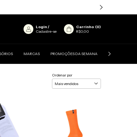
Login
/
Carrinho
(
0
)
Cadastre-se
R$0,00
SÓRIOS
MARCAS
PROMOÇÕES DA SEMANA
CONTATO
Ordenar por