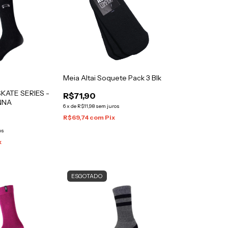
Meia Altai Soquete Pack 3 Blk
SKATE SERIES -
R$71,90
NNA
6
x
de
R$11,98
sem juros
R$69,74
com
Pix
os
x
ESGOTADO