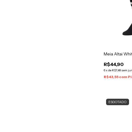
Meia Altai Whi
R$44,90
6
x
de
R$7,48
sem ju
R$43,55
com
Pi
ESGOTADO