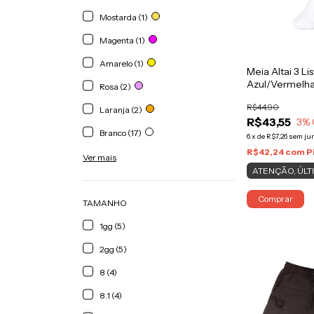
Mostarda (1)
Magenta (1)
Amarelo (1)
Meia Altai 3 Lis
Azul/Vermelh
Rosa (2)
R$44,90
Laranja (2)
R$43,55
3
% 
Branco (17)
6
x
de
R$7,26
sem ju
R$42,24
com
P
Ver mais
ATENÇÃO, ÚLT
Comprar
TAMANHO
1gg (5)
2gg (5)
8 (4)
8.1 (4)