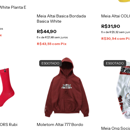
 White Planta E
Meia Altai Basica Bordada
Meia Altai CO
Basica White
R$31,90
ros
R$44,90
6
x
de
R$5,32
sem jur
x
6
x
de
R$7,48
sem juros
R$30,94
com
Pi
R$43,55
com
Pix
ESGOTADO
ESGOTADO
LORS Rubi
Moletom Altai 777 Bordo
Meia Ong Socia