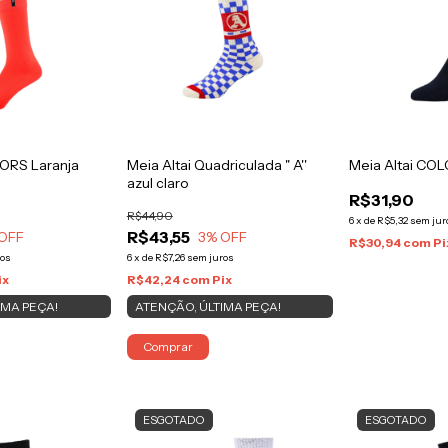
LORS Laranja
Meia Altai Quadriculada " A''
Meia Altai CO
azul claro
R$31,90
R$44,90
6
x
de
R$5,32
sem jur
R$43,55
OFF
3
% OFF
R$30,94
com
Pi
ros
6
x
de
R$7,26
sem juros
ix
R$42,24
com
Pix
IMA PEÇA!
ATENÇÃO, ÚLTIMA PEÇA!
Comprar
ESGOTADO
ESGOTADO