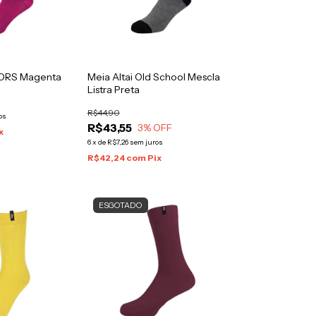
LORS Magenta
Meia Altai Old School Mescla
Listra Preta
R$44,90
os
R$43,55
3
% OFF
x
6
x
de
R$7,26
sem juros
R$42,24
com
Pix
ESGOTADO