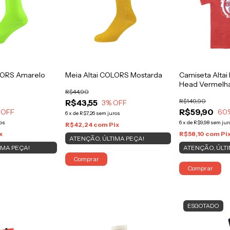
OLORS Amarelo
Meia Altai COLORS Mostarda
Camiseta Altai
Head Vermelh
R$44,90
R$149,90
R$43,55
3
% OFF
R$59,90
 OFF
60
6
x
de
R$7,26
sem juros
os
6
x
de
R$9,98
sem jur
R$42,24
com
Pix
x
R$58,10
com
Pi
ATENÇÃO, ÚLTIMA PEÇA!
IMA PEÇA!
ATENÇÃO, ÚLTI
Comprar
Comprar
ESGOTADO