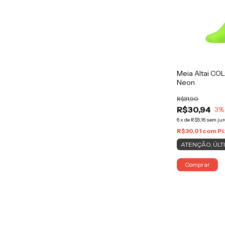
Meia Altai C
Neon
R$31,90
R$30,94
3
%
6
x
de
R$5,16
sem jur
R$30,01
com
Pi
ATENÇÃO, ÚLT
Comprar