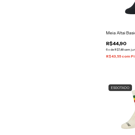
Meia Altai Bas
R$44,90
6
x
de
R$7,48
sem ju
R$43,55
com
Pi
ESGOTADO