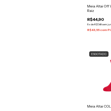
Meia Altai Off
Raiz
R$44,90
6
x
de
R$7,48
sem ju
R$43,55
com
Pi
ESGOTADO
Meia Altai CO