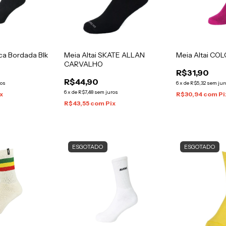
ica Bordada Blk
Meia Altai SKATE ALLAN
Meia Altai CO
CARVALHO
R$31,90
R$44,90
ros
6
x
de
R$5,32
sem jur
6
x
de
R$7,48
sem juros
x
R$30,94
com
Pi
R$43,55
com
Pix
ESGOTADO
ESGOTADO