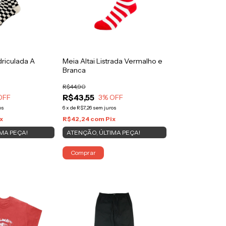
driculada A
Meia Altai Listrada Vermalho e
Branca
R$44,90
R$43,55
OFF
3
% OFF
os
6
x
de
R$7,26
sem juros
x
R$42,24
com
Pix
MA PEÇA!
ATENÇÃO, ÚLTIMA PEÇA!
Comprar