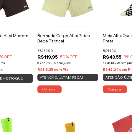
o Altai Marrom
Bermuda Cargo Altai Patch
Meia Altai Qua
Bege Tactical
Preta
R$239,90
R$44,90
R$119,95
R$43,55
% OFF
50
% OFF
3
% 
uros
6
x
de
R$19,99
sem juros
6
x
de
R$7,26
sem jur
ix
R$116,35
com
Pix
R$42,24
com
Pi
ATENÇÃO, ÚLTIMA PEÇA!
ATENÇÃO, ÚLTI
EM ESTOQUE!
Comprar
Comprar