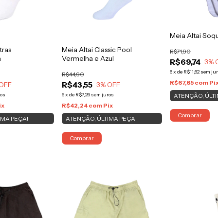
Meia Altai Soq
tras
Meia Altai Classic Pool
R$71,90
a
Vermelha e Azul
R$69,74
3
% 
6
x
de
R$11,62
sem ju
R$44,90
R$67,65
com
Pi
R$43,55
OFF
3
% OFF
ros
6
x
de
R$7,26
sem juros
ATENÇÃO, ÚLTI
ix
R$42,24
com
Pix
Comprar
IMA PEÇA!
ATENÇÃO, ÚLTIMA PEÇA!
Comprar