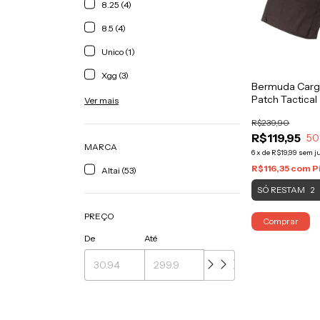
8.25 (4)
8.5 (4)
Unico (1)
Xgg (3)
Bermuda Carg
Patch Tactical
Ver mais
R$239,90
R$119,95
50
MARCA
6
x
de
R$19,99
sem j
R$116,35
com
P
Altai (53)
SÓ RESTAM
2
PREÇO
Comprar
De
Até