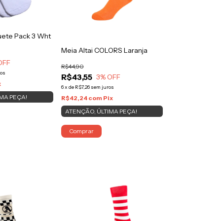
uete Pack 3 Wht
Meia Altai COLORS Laranja
OFF
R$44,90
ros
R$43,55
3
% OFF
x
6
x
de
R$7,26
sem juros
MA PEÇA!
R$42,24
com
Pix
ATENÇÃO, ÚLTIMA PEÇA!
Comprar