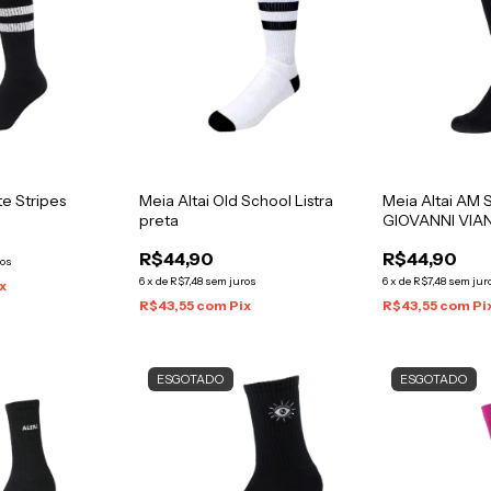
te Stripes
Meia Altai Old School Listra
Meia Altai AM 
preta
GIOVANNI VIA
R$44,90
R$44,90
ros
6
x
de
R$7,48
sem juros
6
x
de
R$7,48
sem jur
x
R$43,55
com
Pix
R$43,55
com
Pi
ESGOTADO
ESGOTADO