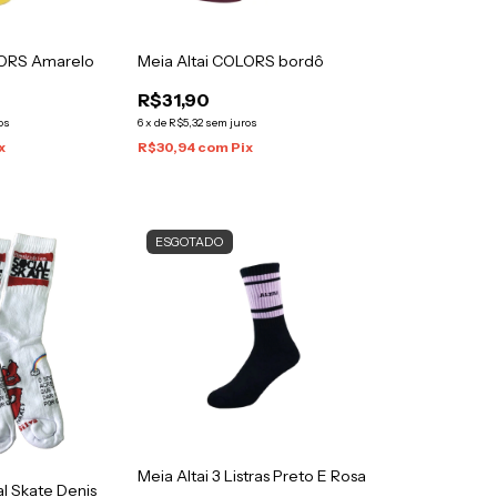
LORS Amarelo
Meia Altai COLORS bordô
R$31,90
os
6
x
de
R$5,32
sem juros
x
R$30,94
com
Pix
ESGOTADO
Meia Altai 3 Listras Preto E Rosa
l Skate Denis