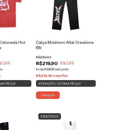
 Estonada Hot
Calça Moletom Altai Creations
a
Blk
R$239,90
R$219,90
% OFF
8
% OFF
os
6
x
de
R$36,65
sem juros
x
R$213,30
com
Pix
MA PEÇA!
ATENÇÃO, ÚLTIMA PEÇA!
Comprar
ESGOTADO