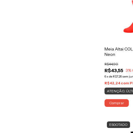
Meia Altai CO
Neon
R$44,90
R$43,55
3
% 
6
x
de
R$7,26
sem ju
R$42,24
com
P
ATENÇÃO, ÚLT
Comprar
ESGOTADO