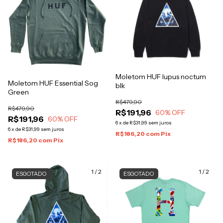
Moletom HUF lupus noctum
Moletom HUF Essential Sog
blk
Green
R$479,90
R$479,90
R$191,96
60
% OFF
R$191,96
60
% OFF
6
x
de
R$31,99
sem juros
6
x
de
R$31,99
sem juros
R$186,20
com
Pix
R$186,20
com
Pix
1
/
2
1
/
2
ESGOTADO
ESGOTADO