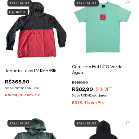
1
/
2
ESGOTADO
ESGOTADO
GRÁTIS
Camiseta Huf UFO Verde
Jaqueta Lakai LV Red/Blk
Água
R$369,90
R$169,90
6
x
de
R$61,65
sem juros
R$82,90
51
% OFF
R$358,80
com
Pix
6
x
de
R$13,82
sem juros
R$80,41
com
Pix
1
/
2
ESGOTADO
ESGOTADO