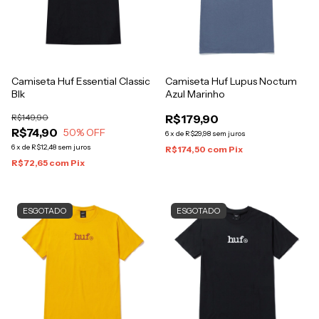
Camiseta Huf Essential Classic
Camiseta Huf Lupus Noctum
Blk
Azul Marinho
R$149,90
R$179,90
R$74,90
50
% OFF
6
x
de
R$29,98
sem juros
6
x
de
R$12,48
sem juros
R$174,50
com
Pix
R$72,65
com
Pix
ESGOTADO
ESGOTADO