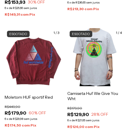
R$153,93
30
% OFF
6
x
de
R$36,65
sem juros
6
x
de
R$25,66
sem juros
R$213,30
com
Pix
R$149,31
com
Pix
1
/
3
1
/
4
ESGOTADO
ESGOTADO
Camiseta Huf We Give You
Moletom HUF sportif Red
Wht
R$449,90
R$179,90
R$179,90
60
% OFF
R$129,90
28
% OFF
6
x
de
R$29,98
sem juros
6
x
de
R$21,65
sem juros
R$174,50
com
Pix
R$126,00
com
Pix