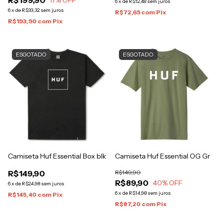
R$199,90
17
% OFF
6
x
de
R$12,48
sem juros
6
x
de
R$33,32
sem juros
R$72,65
com
Pix
R$193,90
com
Pix
ESGOTADO
ESGOTADO
Camiseta Huf Essential Box blk
Camiseta Huf Essential OG Gr
R$149,90
R$149,90
R$89,90
40
% OFF
6
x
de
R$24,98
sem juros
6
x
de
R$14,98
sem juros
R$145,40
com
Pix
R$87,20
com
Pix