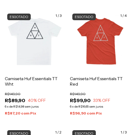
1
/
3
1
/
4
ESGOTADO
ESGOTADO
Camiseta Huf Essentials TT
Camiseta Huf Essentials TT
Wht
Red
R$149,90
R$149,90
R$89,90
R$99,90
40
% OFF
33
% OFF
6
x
de
R$14,98
sem juros
6
x
de
R$16,65
sem juros
R$87,20
com
Pix
R$96,90
com
Pix
1
/
2
1
/
3
ESGOTADO
ESGOTADO