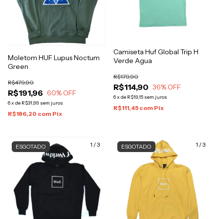
Camiseta Huf Global Trip H
Moletom HUF Lupus Noctum
Verde Agua
Green
R$179,90
R$479,90
R$114,90
36
% OFF
R$191,96
60
% OFF
6
x
de
R$19,15
sem juros
6
x
de
R$31,99
sem juros
R$111,45
com
Pix
R$186,20
com
Pix
1
/
3
1
/
3
ESGOTADO
ESGOTADO