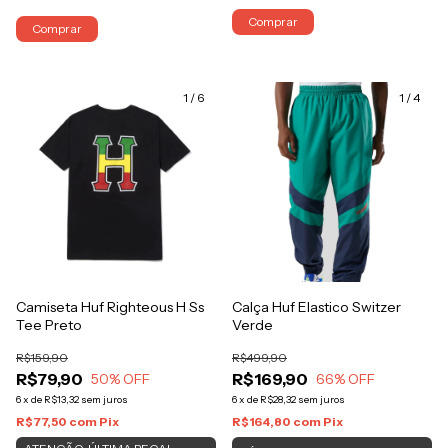
Comprar
Comprar
1
/
6
1
/
4
Camiseta Huf Righteous H Ss
Calça Huf Elastico Switzer
Tee Preto
Verde
R$159,90
R$499,90
R$79,90
R$169,90
50
% OFF
66
% OFF
6
x
de
R$13,32
sem juros
6
x
de
R$28,32
sem juros
R$77,50
com
Pix
R$164,80
com
Pix