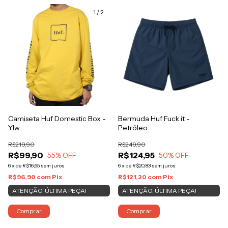
1
/
2
Camiseta Huf Domestic Box -
Bermuda Huf Fuck it -
Ylw
Petróleo
R$219,90
R$249,90
R$99,90
R$124,95
55
% OFF
50
% OFF
6
x
de
R$16,65
sem juros
6
x
de
R$20,83
sem juros
R$96,90
com
Pix
R$121,20
com
Pix
ATENÇÃO, ÚLTIMA PEÇA!
ATENÇÃO, ÚLTIMA PEÇA!
Comprar
Comprar