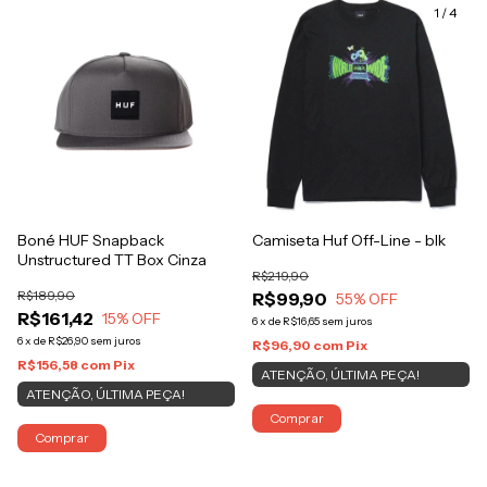
1
/
4
Boné HUF Snapback
Camiseta Huf Off-Line - blk
Unstructured TT Box Cinza
R$219,90
R$189,90
R$99,90
55
% OFF
R$161,42
15
% OFF
6
x
de
R$16,65
sem juros
6
x
de
R$26,90
sem juros
R$96,90
com
Pix
R$156,58
com
Pix
ATENÇÃO, ÚLTIMA PEÇA!
ATENÇÃO, ÚLTIMA PEÇA!
Comprar
Comprar