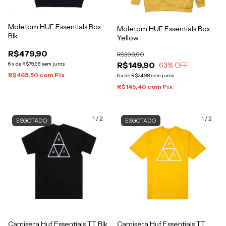
Moletom HUF Essentials Box
Moletom HUF Essentials Box
Blk
Yellow
R$479,90
R$399,90
R$149,90
6
x
de
R$79,98
sem juros
63
% OFF
R$465,50
com
Pix
6
x
de
R$24,98
sem juros
R$145,40
com
Pix
1
/
2
1
/
2
ESGOTADO
ESGOTADO
Camiseta Huf Essentials TT Blk
Camiseta Huf Essentials TT