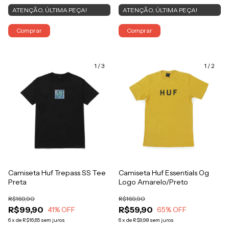
ATENÇÃO, ÚLTIMA PEÇA!
ATENÇÃO, ÚLTIMA PEÇA!
Comprar
Comprar
1
/
3
1
/
2
Camiseta Huf Trepass SS Tee
Camiseta Huf Essentials Og
Preta
Logo Amarelo/Preto
R$169,90
R$169,90
R$99,90
R$59,90
41
% OFF
65
% OFF
6
x
de
R$16,65
sem juros
6
x
de
R$9,98
sem juros