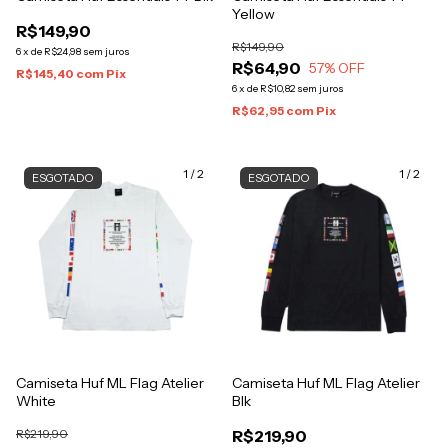
Yellow
R$149,90
R$149,90
6
x
de
R$24,98
sem juros
R$64,90
57
% OFF
R$145,40
com
Pix
6
x
de
R$10,82
sem juros
R$62,95
com
Pix
1
/
2
1
/
2
ESGOTADO
ESGOTADO
Camiseta Huf ML Flag Atelier
Camiseta Huf ML Flag Atelier
White
Blk
R$219,90
R$219,90