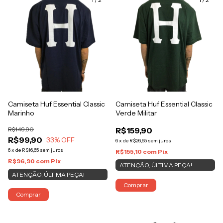
Camiseta Huf Essential Classic
Camiseta Huf Essential Classic
Marinho
Verde Militar
R$149,90
R$159,90
R$99,90
33
% OFF
6
x
de
R$26,65
sem juros
6
x
de
R$16,65
sem juros
R$155,10
com
Pix
R$96,90
com
Pix
ATENÇÃO, ÚLTIMA PEÇA!
ATENÇÃO, ÚLTIMA PEÇA!
Comprar
Comprar