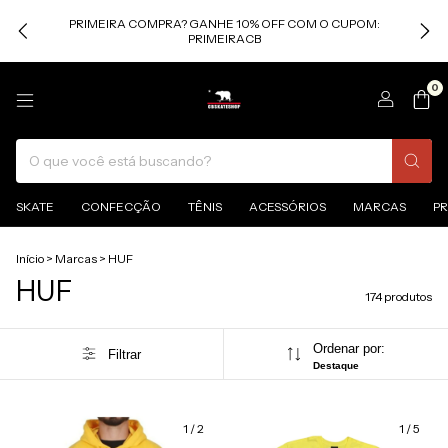
PRIMEIRA COMPRA? GANHE 10% OFF COM O CUPOM:
PRIMEIRACB
0
SKATE
CONFECÇÃO
TÊNIS
ACESSÓRIOS
MARCAS
P
Início
>
Marcas
>
HUF
HUF
174 produtos
Ordenar por:
Filtrar
Destaque
1
/
2
1
/
5