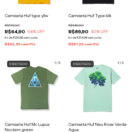
Camiseta Huf type yllw
Camiseta Huf Type blk
R$179,90
R$149,90
R$64,90
R$89,90
64
% OFF
40
% OFF
6
x
de
R$10,82
sem juros
6
x
de
R$14,98
sem juros
R$62,95
com
Pix
R$87,20
com
Pix
1
/
3
1
/
2
ESGOTADO
ESGOTADO
Camiseta Huf Mc Lupus
Camiseta Huf Neu Rose Verde
Noctem green
Agua