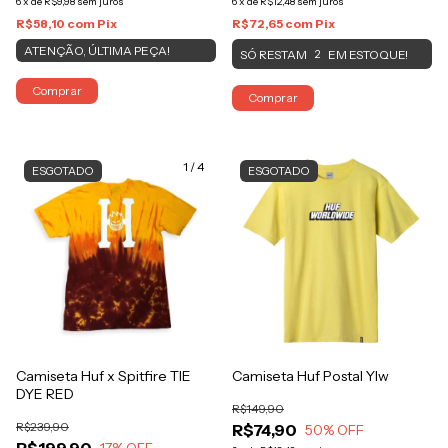
6
x
de
R$9,98
sem juros
6
x
de
R$12,48
sem juros
R$58,10
com
Pix
R$72,65
com
Pix
ATENÇÃO, ÚLTIMA PEÇA!
SÓ RESTAM
EM ESTOQUE!
2
Comprar
Comprar
1
/
4
ESGOTADO
ESGOTADO
Camiseta Huf x Spitfire TIE
Camiseta Huf Postal Ylw
DYE RED
R$149,90
R$239,90
R$74,90
50
% OFF