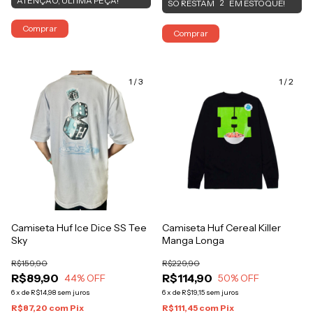
ATENÇÃO, ÚLTIMA PEÇA!
SÓ RESTAM
EM ESTOQUE!
2
Comprar
Comprar
1
/
3
1
/
2
Camiseta Huf Ice Dice SS Tee
Camiseta Huf Cereal Killer
Sky
Manga Longa
R$159,90
R$229,90
R$89,90
R$114,90
44
% OFF
50
% OFF
6
x
de
R$14,98
sem juros
6
x
de
R$19,15
sem juros
R$87,20
com
Pix
R$111,45
com
Pix