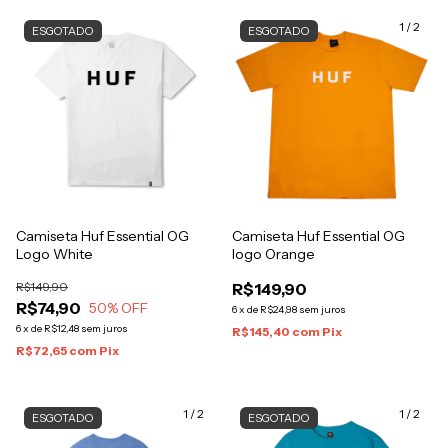
1
/
2
ESGOTADO
ESGOTADO
Camiseta Huf Essential OG
Camiseta Huf Essential OG
Logo White
logo Orange
R$149,90
R$149,90
R$74,90
50
% OFF
6
x
de
R$24,98
sem juros
6
x
de
R$12,48
sem juros
R$145,40
com
Pix
R$72,65
com
Pix
1
/
2
1
/
2
ESGOTADO
ESGOTADO