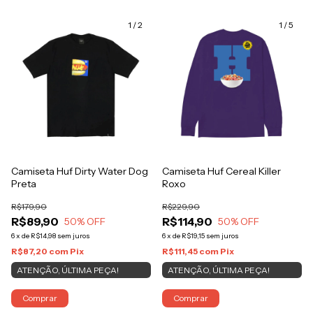
1
/
2
1
/
5
Camiseta Huf Dirty Water Dog
Camiseta Huf Cereal Killer
Preta
Roxo
R$179,90
R$229,90
R$89,90
R$114,90
50
% OFF
50
% OFF
6
x
de
R$14,98
sem juros
6
x
de
R$19,15
sem juros
R$87,20
com
Pix
R$111,45
com
Pix
ATENÇÃO, ÚLTIMA PEÇA!
ATENÇÃO, ÚLTIMA PEÇA!
Comprar
Comprar