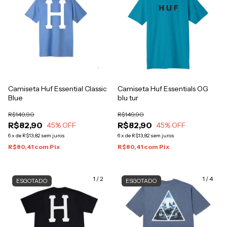
Camiseta Huf Essential Classic
Camiseta Huf Essentials OG
Blue
blu tur
R$149,90
R$149,90
R$82,90
R$82,90
45
% OFF
45
% OFF
6
x
de
R$13,82
sem juros
6
x
de
R$13,82
sem juros
R$80,41
com
Pix
R$80,41
com
Pix
1
/
2
1
/
4
ESGOTADO
ESGOTADO