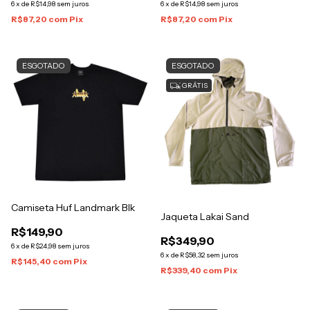
6
x
de
R$14,98
sem juros
6
x
de
R$14,98
sem juros
R$87,20
com
Pix
R$87,20
com
Pix
ESGOTADO
ESGOTADO
GRÁTIS
Camiseta Huf Landmark Blk
Jaqueta Lakai Sand
R$149,90
R$349,90
6
x
de
R$24,98
sem juros
6
x
de
R$58,32
sem juros
R$145,40
com
Pix
R$339,40
com
Pix