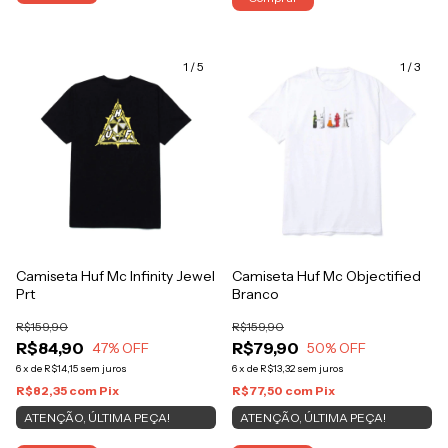
1
/
5
1
/
3
Camiseta Huf Mc Infinity Jewel
Camiseta Huf Mc Objectified
Prt
Branco
R$159,90
R$159,90
R$84,90
R$79,90
47
% OFF
50
% OFF
6
x
de
R$14,15
sem juros
6
x
de
R$13,32
sem juros
R$82,35
com
Pix
R$77,50
com
Pix
ATENÇÃO, ÚLTIMA PEÇA!
ATENÇÃO, ÚLTIMA PEÇA!