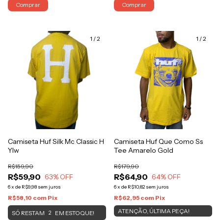
Comprar
Comprar
1
/
2
1
/
2
Camiseta Huf Silk Mc Classic H
Camiseta Huf Que Como Ss
Ylw
Tee Amarelo Gold
R$159,90
R$179,90
R$59,90
R$64,90
63
% OFF
64
% OFF
6
x
de
R$9,98
sem juros
6
x
de
R$10,82
sem juros
R$58,10
com
Pix
R$62,95
com
Pix
ATENÇÃO, ÚLTIMA PEÇA!
SÓ RESTAM
EM ESTOQUE!
2