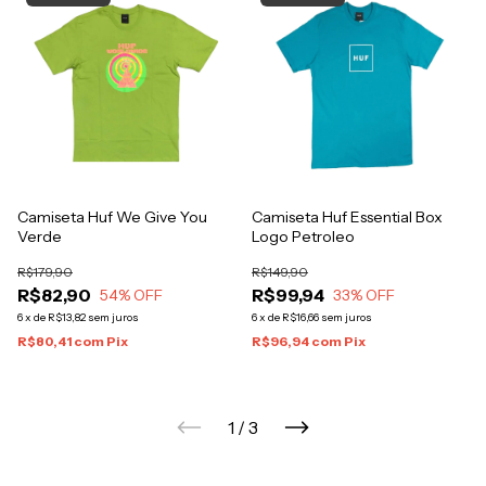
Camiseta Huf We Give You
Camiseta Huf Essential Box
Verde
Logo Petroleo
R$179,90
R$149,90
R$82,90
R$99,94
54
% OFF
33
% OFF
6
x
de
R$13,82
sem juros
6
x
de
R$16,66
sem juros
R$80,41
com
Pix
R$96,94
com
Pix
1
/
3