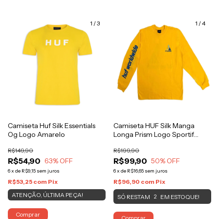
1
/
3
1
/
4
Camiseta Huf Silk Essentials
Camiseta HUF Silk Manga
Og Logo Amarelo
Longa Prism Logo Sportif
Amarelo
R$149,90
R$199,90
R$54,90
R$99,90
63
% OFF
50
% OFF
6
x
de
R$9,15
sem juros
6
x
de
R$16,65
sem juros
R$53,25
com
Pix
R$96,90
com
Pix
ATENÇÃO, ÚLTIMA PEÇA!
SÓ RESTAM
EM ESTOQUE!
2
Comprar
Comprar