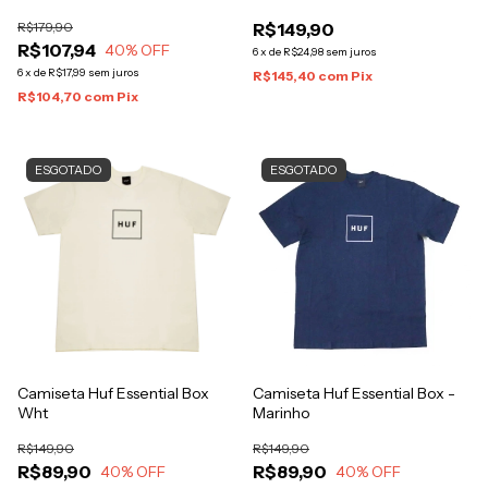
R$179,90
R$149,90
R$107,94
40
% OFF
6
x
de
R$24,98
sem juros
6
x
de
R$17,99
sem juros
R$145,40
com
Pix
R$104,70
com
Pix
ESGOTADO
ESGOTADO
Camiseta Huf Essential Box
Camiseta Huf Essential Box -
Wht
Marinho
R$149,90
R$149,90
R$89,90
R$89,90
40
% OFF
40
% OFF