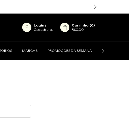
Login
/
Carrinho
(
0
)
Cadastre-se
R$0,00
SÓRIOS
MARCAS
PROMOÇÕES DA SEMANA
CONTATO