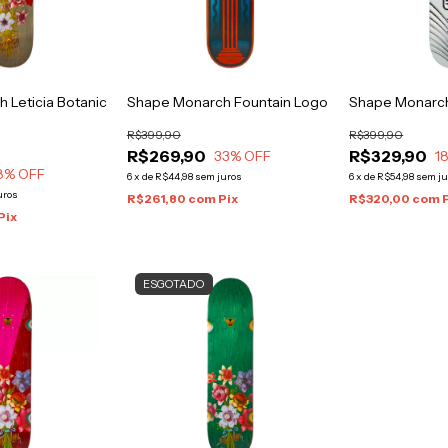
 Leticia Botanic
Shape Monarch Fountain Logo
Shape Monarch
R$399,90
R$399,90
R$269,90
R$329,90
33
% OFF
1
8
% OFF
6
x
de
R$44,98
sem juros
6
x
de
R$54,98
sem ju
uros
R$261,80
com
Pix
R$320,00
com
Pix
ESGOTADO