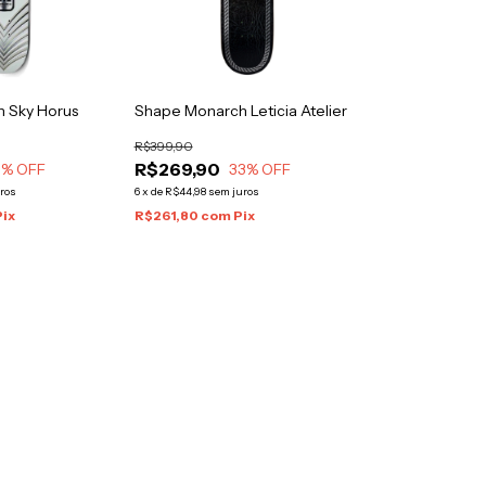
 Sky Horus
Shape Monarch Leticia Atelier
R$399,90
R$269,90
8
% OFF
33
% OFF
ros
6
x
de
R$44,98
sem juros
Pix
R$261,80
com
Pix