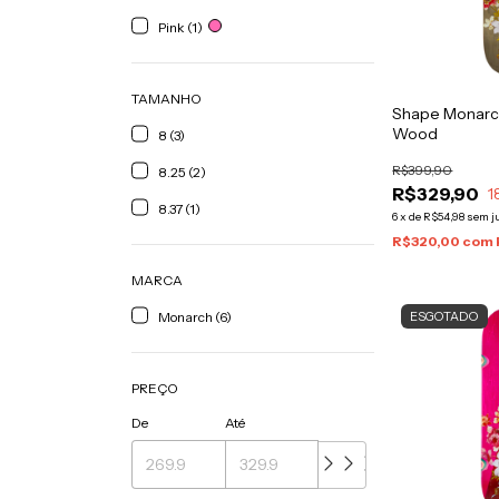
Pink (1)
TAMANHO
Shape Monarch
Wood
8 (3)
R$399,90
8.25 (2)
R$329,90
1
8.37 (1)
6
x
de
R$54,98
sem j
R$320,00
com
MARCA
Monarch (6)
ESGOTADO
PREÇO
De
Até