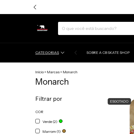
CATEGORIAS
SOBRE A CB SKATE SHOP
Início
>
Marcas
>
Monarch
Monarch
Filtrar por
ESGOTADO
COR
Verde (2)
Marrom (1)