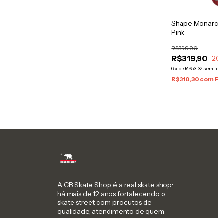
Shape Monarch
Pink
R$399,90
R$319,90
2
6
x
de
R$53,32
sem j
R$310,30
com
A CB Skate Shop é a real skate shop:
há mais de 12 anos fortalecendo o
skate street com produtos de
qualidade, atendimento de quem