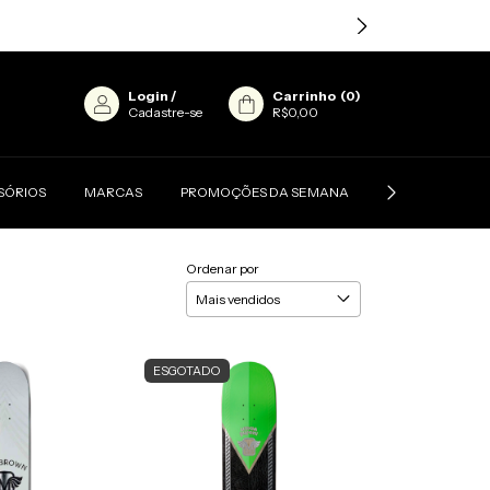
Login
/
Carrinho
(
0
)
Cadastre-se
R$0,00
SÓRIOS
MARCAS
PROMOÇÕES DA SEMANA
CONTATO
Ordenar por
ESGOTADO