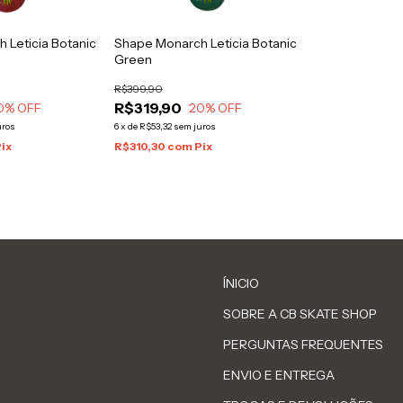
 Leticia Botanic
Shape Monarch Leticia Botanic
Green
R$399,90
R$319,90
0
% OFF
20
% OFF
uros
6
x
de
R$53,32
sem juros
Pix
R$310,30
com
Pix
ÍNICIO
SOBRE A CB SKATE SHOP
PERGUNTAS FREQUENTES
ENVIO E ENTREGA