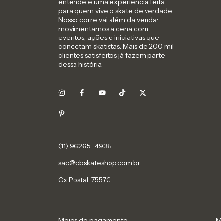
entende e uma experiência feita
para quem vive o skate de verdade.
Nosso corre vai além da venda:
movimentamos a cena com
eventos, ações e iniciativas que
conectam skatistas. Mais de 200 mil
clientes satisfeitos já fazem parte
dessa história.
sac@cbskateshop.com.br
Cx Postal, 75570
Meios de pagamento
M