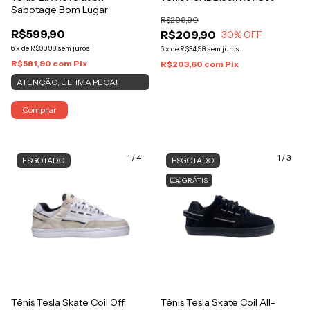
Sabotage Bom Lugar
R$299,90
R$599,90
R$209,90
30
% OFF
6
x
de
R$99,98
sem juros
6
x
de
R$34,98
sem juros
R$581,90
com
Pix
R$203,60
com
Pix
ATENÇÃO, ÚLTIMA PEÇA!
Comprar
1
/
4
1
/
3
ESGOTADO
ESGOTADO
GRÁTIS
Tênis Tesla Skate Coil Off
Tênis Tesla Skate Coil All-