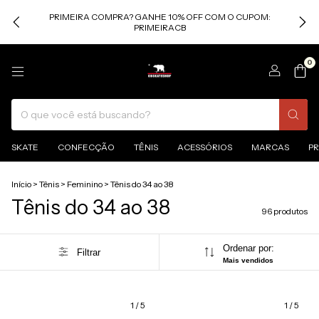
PRIMEIRA COMPRA? GANHE 10% OFF COM O CUPOM:
PRIMEIRACB
0
SKATE
CONFECÇÃO
TÊNIS
ACESSÓRIOS
MARCAS
P
Início
>
Tênis
>
Feminino
>
Tênis do 34 ao 38
Tênis do 34 ao 38
96 produtos
Ordenar por:
Filtrar
Mais vendidos
1
/
5
1
/
5