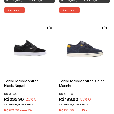
Comprar
Comprar
1
/
5
1
/
4
Tênis Hocks Montreal
Tênis Hocks Montreal Solar
Black/Niquel
Marinho
R$339,90
R$309,90
R$239,90
R$199,90
29
% OFF
35
% OFF
6
x
de
R$39,98
sem juros
6
x
de
R$33,32
sem juros
R$232,70
com
Pix
R$193,90
com
Pix