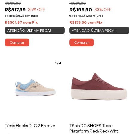
R$799,90
R$299,90
R$517,39
R$199,90
35
% OFF
33
% OFF
6
x
de
R$86,23
sem juros
6
x
de
R$33,32
sem juros
R$501,87
com
Pix
R$193,90
com
Pix
ATENÇÃO, ÚLTIMA PEÇA!
ATENÇÃO, ÚLTIMA PEÇA!
Comprar
Comprar
1
/
4
Tênis Hocks DLC 2 Breeze
Tênis DC SHOES Trase
Plataform Red/Red/Wht