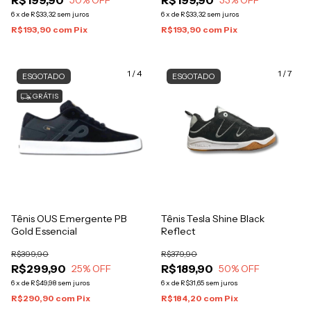
R$199,90
R$199,90
50
% OFF
33
% OFF
6
x
de
R$33,32
sem juros
6
x
de
R$33,32
sem juros
R$193,90
com
Pix
R$193,90
com
Pix
1
/
4
1
/
7
ESGOTADO
ESGOTADO
GRÁTIS
Tênis OUS Emergente PB
Tênis Tesla Shine Black
Gold Essencial
Reflect
R$399,90
R$379,90
R$299,90
R$189,90
25
% OFF
50
% OFF
6
x
de
R$49,98
sem juros
6
x
de
R$31,65
sem juros
R$290,90
com
Pix
R$184,20
com
Pix