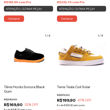
R$193,90
com
Pix
R$232,70
com
Pix
ATENÇÃO, ÚLTIMA PEÇA!
ATENÇÃO, ÚLTIMA PEÇA!
Comprar
Comprar
1
/
4
1
/
9
Tênis Hocks Sonora Black
Tenis Tesla Coil Solar
Gum
R$379,90
R$249,90
R$199,90
47
% OFF
R$169,90
32
% OFF
6
x
de
R$33,32
sem juros
6
x
de
R$28,32
sem juros