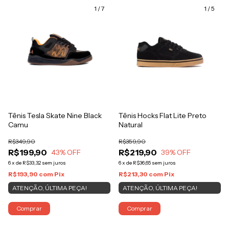
1
/
7
1
/
5
Tênis Tesla Skate Nine Black
Tênis Hocks Flat Lite Preto
Camu
Natural
R$349,90
R$359,90
R$199,90
R$219,90
43
% OFF
39
% OFF
6
x
de
R$33,32
sem juros
6
x
de
R$36,65
sem juros
R$193,90
com
Pix
R$213,30
com
Pix
ATENÇÃO, ÚLTIMA PEÇA!
ATENÇÃO, ÚLTIMA PEÇA!
Comprar
Comprar