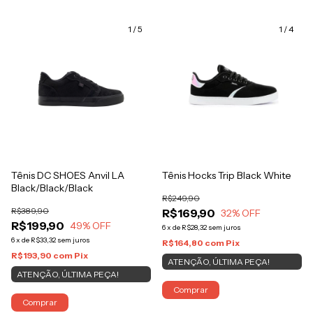
1
/
5
1
/
4
Tênis DC SHOES Anvil LA
Tênis Hocks Trip Black White
Black/Black/Black
R$249,90
R$389,90
R$169,90
32
% OFF
R$199,90
49
% OFF
6
x
de
R$28,32
sem juros
6
x
de
R$33,32
sem juros
R$164,80
com
Pix
R$193,90
com
Pix
ATENÇÃO, ÚLTIMA PEÇA!
ATENÇÃO, ÚLTIMA PEÇA!
Comprar
Comprar