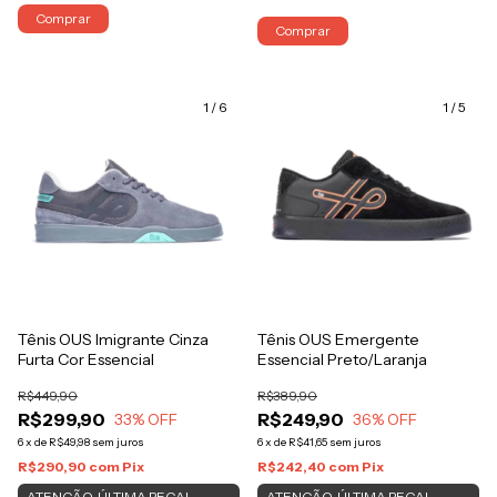
Comprar
Comprar
1
/
6
1
/
5
Tênis OUS Imigrante Cinza
Tênis OUS Emergente
Furta Cor Essencial
Essencial Preto/Laranja
R$449,90
R$389,90
R$299,90
R$249,90
33
% OFF
36
% OFF
6
x
de
R$49,98
sem juros
6
x
de
R$41,65
sem juros
R$290,90
com
Pix
R$242,40
com
Pix
ATENÇÃO, ÚLTIMA PEÇA!
ATENÇÃO, ÚLTIMA PEÇA!