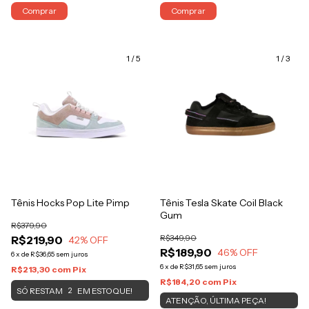
Comprar
Comprar
1
/
5
1
/
3
Tênis Hocks Pop Lite Pimp
Tênis Tesla Skate Coil Black
Gum
R$379,90
R$349,90
R$219,90
42
% OFF
R$189,90
46
% OFF
6
x
de
R$36,65
sem juros
6
x
de
R$31,65
sem juros
R$213,30
com
Pix
R$184,20
com
Pix
SÓ RESTAM
EM ESTOQUE!
2
ATENÇÃO, ÚLTIMA PEÇA!