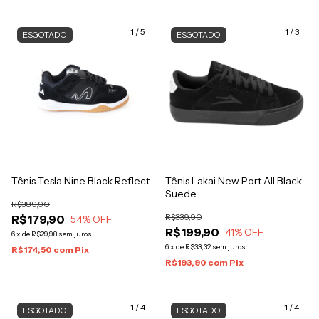
1
/
5
1
/
3
ESGOTADO
ESGOTADO
Tênis Tesla Nine Black Reflect
Tênis Lakai New Port All Black
Suede
R$389,90
R$339,90
R$179,90
54
% OFF
R$199,90
41
% OFF
6
x
de
R$29,98
sem juros
6
x
de
R$33,32
sem juros
R$174,50
com
Pix
R$193,90
com
Pix
1
/
4
1
/
4
ESGOTADO
ESGOTADO