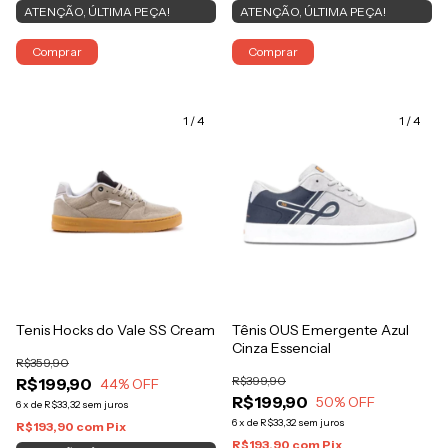
ATENÇÃO, ÚLTIMA PEÇA!
ATENÇÃO, ÚLTIMA PEÇA!
Comprar
Comprar
1
/
4
1
/
4
Tenis Hocks do Vale SS Cream
Tênis OUS Emergente Azul
Cinza Essencial
R$359,90
R$399,90
R$199,90
44
% OFF
R$199,90
50
% OFF
6
x
de
R$33,32
sem juros
6
x
de
R$33,32
sem juros
R$193,90
com
Pix
R$193,90
com
Pix