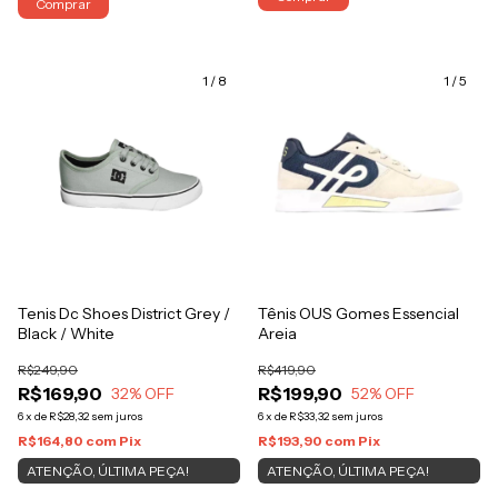
Comprar
1
/
8
1
/
5
Tenis Dc Shoes District Grey /
Tênis OUS Gomes Essencial
Black / White
Areia
R$249,90
R$419,90
R$169,90
R$199,90
32
% OFF
52
% OFF
6
x
de
R$28,32
sem juros
6
x
de
R$33,32
sem juros
R$164,80
com
Pix
R$193,90
com
Pix
ATENÇÃO, ÚLTIMA PEÇA!
ATENÇÃO, ÚLTIMA PEÇA!