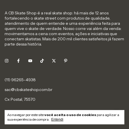
A CB Skate Shop é a real skate shop: há mais de 12 anos
fortalecendo o skate street com produtos de qualidade,
atendimento de quem entende e uma experiência feita para
quem vive o skate de verdade. Nosso corre vai além da venda:
movimentamos a cena com eventos, ações e iniciativas que
conectam skatistas. Mais de 200 mil clientes satisfeitos já fazem
parte dessa história.
sac@cbskateshop.com.br
Cx Postal, 75570
Ao navegar por este site
você aceita o uso de cookies
para agilizar a
sua experiência de compra.
Entendi
ÍNICIO