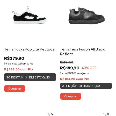
Tênis Hocks Pop Lite Petitpoa
Tênis Tesla Fusion All Black
Reflect
R$379,90
R$334,90
6
x
de
R$63,32
sem juros
R$189,90
43
% OFF
R$368,50
com
Pix
6
x
de
R$31,65
sem juros
SÓ RESTAM
EM ESTOQUE!
2
R$184,20
com
Pix
ATENÇÃO, ÚLTIMA PEÇA!
Comprar
Comprar
1
/
5
1
/
6