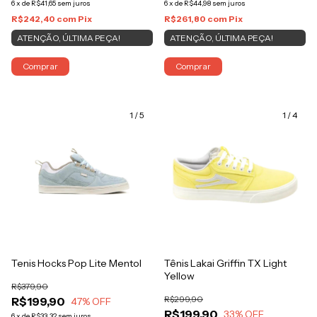
6
x
de
R$41,65
sem juros
6
x
de
R$44,98
sem juros
R$242,40
com
Pix
R$261,80
com
Pix
ATENÇÃO, ÚLTIMA PEÇA!
ATENÇÃO, ÚLTIMA PEÇA!
Comprar
Comprar
1
/
5
1
/
4
Tenis Hocks Pop Lite Mentol
Tênis Lakai Griffin TX Light
Yellow
R$379,90
R$299,90
R$199,90
47
% OFF
R$199,90
33
% OFF
6
x
de
R$33,32
sem juros