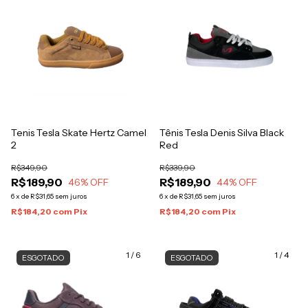
Tenis Tesla Skate Hertz Camel
Tênis Tesla Denis Silva Black
2
Red
R$349,90
R$339,90
R$189,90
R$189,90
46
% OFF
44
% OFF
6
x
de
R$31,65
sem juros
6
x
de
R$31,65
sem juros
R$184,20
com
Pix
R$184,20
com
Pix
1
/
6
1
/
4
ESGOTADO
ESGOTADO