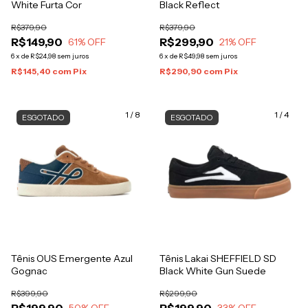
White Furta Cor
Black Reflect
R$379,90
R$379,90
R$149,90
R$299,90
61
% OFF
21
% OFF
6
x
de
R$24,98
sem juros
6
x
de
R$49,98
sem juros
R$145,40
com
Pix
R$290,90
com
Pix
1
/
8
1
/
4
ESGOTADO
ESGOTADO
Tênis OUS Emergente Azul
Tênis Lakai SHEFFIELD SD
Gognac
Black White Gun Suede
R$399,90
R$299,90