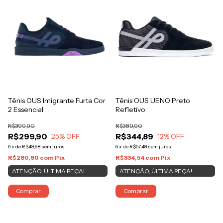
Tênis OUS Imigrante Furta Cor
Tênis OUS UENO Preto
2 Essencial
Refletivo
R$399,90
R$389,90
R$299,90
R$344,89
25
% OFF
12
% OFF
6
x
de
R$49,98
sem juros
6
x
de
R$57,48
sem juros
R$290,90
com
Pix
R$334,54
com
Pix
ATENÇÃO, ÚLTIMA PEÇA!
ATENÇÃO, ÚLTIMA PEÇA!
Comprar
Comprar