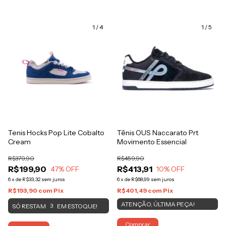
1
/
4
1
/
5
Tenis Hocks Pop Lite Cobalto
Tênis OUS Naccarato Prt
Cream
Movimento Essencial
R$379,90
R$459,90
R$199,90
R$413,91
47
% OFF
10
% OFF
6
x
de
R$33,32
sem juros
6
x
de
R$68,99
sem juros
R$193,90
com
Pix
R$401,49
com
Pix
ATENÇÃO, ÚLTIMA PEÇA!
SÓ RESTAM
EM ESTOQUE!
3
Comprar