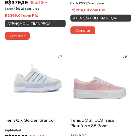
R$379,39
19
% OFF
6
x
de
R$50,65
sem juros
6
x
de
R$63,23
sem juros
R$294,80
com
Pix
R$368,01
com
Pix
ATENÇÃO, ÚLTIMA PEÇA!
ATENÇÃO, ÚLTIMA PEÇA!
Comprar
Comprar
1
/
7
1
/
8
Tenis Qix Golden Branco
Tenis DC SHOES Trase
Plataform SE Rose
R$449,90
R$349,90