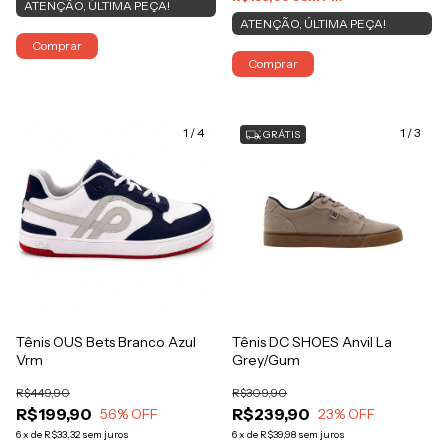
ATENÇÃO, ÚLTIMA PEÇA!
ATENÇÃO, ÚLTIMA PEÇA!
Comprar
Comprar
1
/
4
1
/
3
GRÁTIS
Tênis OUS Bets Branco Azul
Tênis DC SHOES Anvil La
Vrm
Grey/Gum
R$449,90
R$309,90
R$199,90
R$239,90
56
% OFF
23
% OFF
6
x
de
R$33,32
sem juros
6
x
de
R$39,98
sem juros