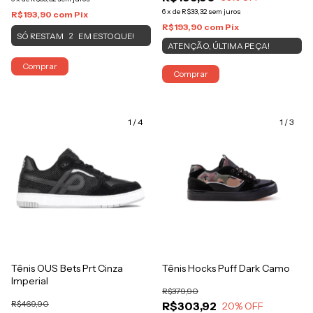
6
x
de
R$33,32
sem juros
R$193,90
com
Pix
R$193,90
com
Pix
SÓ RESTAM
EM ESTOQUE!
2
ATENÇÃO, ÚLTIMA PEÇA!
Comprar
Comprar
1
/
4
1
/
3
Tênis OUS Bets Prt Cinza
Tênis Hocks Puff Dark Camo
Imperial
R$379,90
R$469,90
R$303,92
20
% OFF