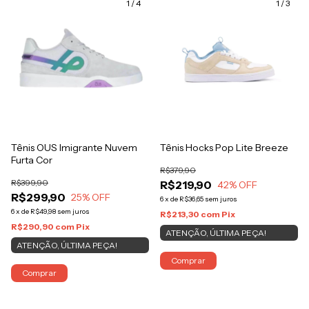
1
/
4
1
/
3
Tênis OUS Imigrante Nuvem
Tênis Hocks Pop Lite Breeze
Furta Cor
R$379,90
R$399,90
R$219,90
42
% OFF
R$299,90
25
% OFF
6
x
de
R$36,65
sem juros
6
x
de
R$49,98
sem juros
R$213,30
com
Pix
R$290,90
com
Pix
ATENÇÃO, ÚLTIMA PEÇA!
ATENÇÃO, ÚLTIMA PEÇA!
Comprar
Comprar