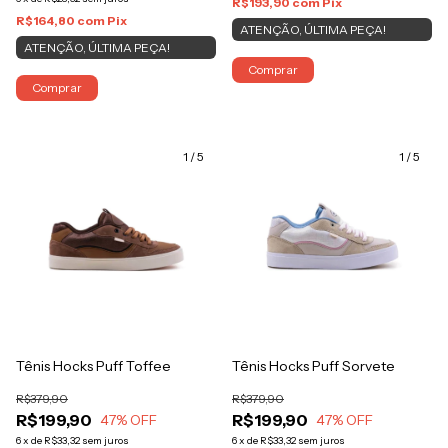
R$193,90
com
Pix
R$164,80
com
Pix
ATENÇÃO, ÚLTIMA PEÇA!
ATENÇÃO, ÚLTIMA PEÇA!
Comprar
Comprar
1
/
5
1
/
5
Tênis Hocks Puff Toffee
Tênis Hocks Puff Sorvete
R$379,90
R$379,90
R$199,90
R$199,90
47
% OFF
47
% OFF
6
x
de
R$33,32
sem juros
6
x
de
R$33,32
sem juros