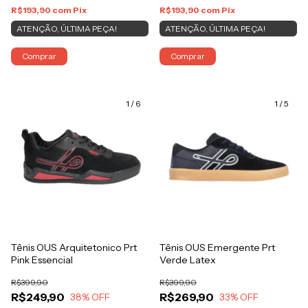
R$193,90
com
Pix
R$193,90
com
Pix
ATENÇÃO, ÚLTIMA PEÇA!
ATENÇÃO, ÚLTIMA PEÇA!
Comprar
Comprar
1
/
6
1
/
5
Tênis OUS Arquitetonico Prt
Tênis OUS Emergente Prt
Pink Essencial
Verde Latex
R$399,90
R$399,90
R$249,90
R$269,90
38
% OFF
33
% OFF