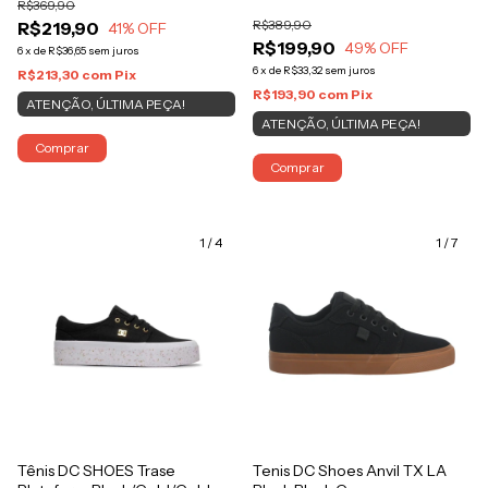
R$369,90
R$389,90
R$219,90
41
% OFF
R$199,90
49
% OFF
6
x
de
R$36,65
sem juros
6
x
de
R$33,32
sem juros
R$213,30
com
Pix
R$193,90
com
Pix
ATENÇÃO, ÚLTIMA PEÇA!
ATENÇÃO, ÚLTIMA PEÇA!
Comprar
Comprar
1
/
4
1
/
7
Tênis DC SHOES Trase
Tenis DC Shoes Anvil TX LA