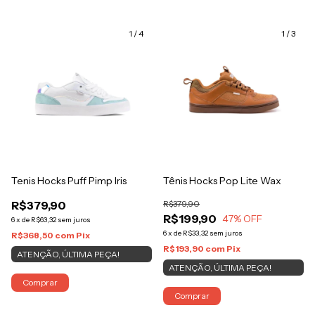
1
/
4
1
/
3
Tenis Hocks Puff Pimp Iris
Tênis Hocks Pop Lite Wax
R$379,90
R$379,90
R$199,90
47
% OFF
6
x
de
R$63,32
sem juros
6
x
de
R$33,32
sem juros
R$368,50
com
Pix
R$193,90
com
Pix
ATENÇÃO, ÚLTIMA PEÇA!
ATENÇÃO, ÚLTIMA PEÇA!
Comprar
Comprar