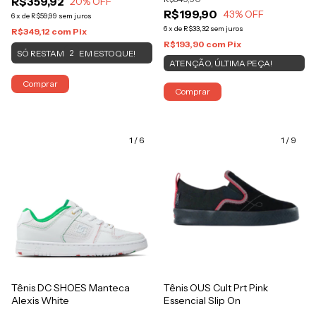
R$359,92
20
% OFF
R$199,90
43
% OFF
6
x
de
R$59,99
sem juros
6
x
de
R$33,32
sem juros
R$349,12
com
Pix
R$193,90
com
Pix
SÓ RESTAM
EM ESTOQUE!
2
ATENÇÃO, ÚLTIMA PEÇA!
Comprar
Comprar
1
/
6
1
/
9
Tênis DC SHOES Manteca
Tênis OUS Cult Prt Pink
Alexis White
Essencial Slip On