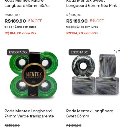
Roda Mentex Nature
Roda Mentex Sweet
Longboard 65mm 85A
Longboard 65mm 85a Pink
Wht/Blk
R$199,90
R$199,90
R$189,90
R$189,90
5
% OFF
5
% OFF
6
x
de
R$31,65
sem juros
6
x
de
R$31,65
sem juros
R$184,20
com
Pix
R$184,20
com
Pix
1
/
2
ESGOTADO
ESGOTADO
Roda Mentex Longboard
Roda Mentex LongBoard
74mm Verde transparente
Swet 65mm
R$199,90
R$199,90