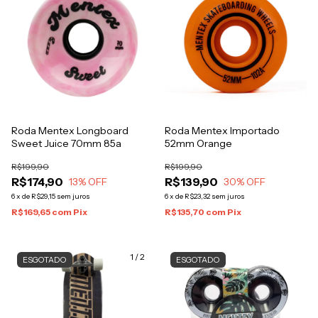
Roda Mentex Longboard
Roda Mentex Importado
Sweet Juice 70mm 85a
52mm Orange
R$199,90
R$199,90
R$174,90
R$139,90
13
% OFF
30
% OFF
6
x
de
R$29,15
sem juros
6
x
de
R$23,32
sem juros
R$169,65
com
Pix
R$135,70
com
Pix
1
/
2
ESGOTADO
ESGOTADO