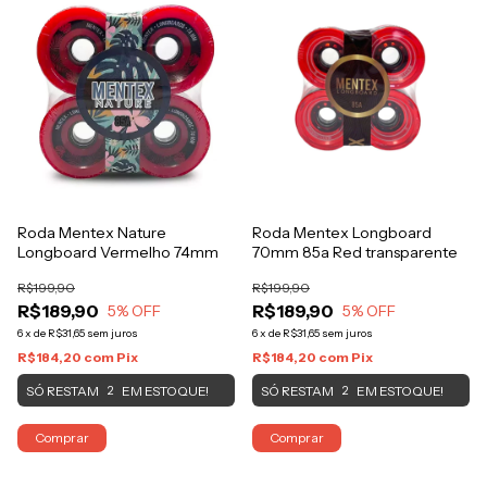
Roda Mentex Nature
Roda Mentex Longboard
Longboard Vermelho 74mm
70mm 85a Red transparente
R$199,90
R$199,90
R$189,90
R$189,90
5
% OFF
5
% OFF
6
x
de
R$31,65
sem juros
6
x
de
R$31,65
sem juros
R$184,20
com
Pix
R$184,20
com
Pix
SÓ RESTAM
EM ESTOQUE!
SÓ RESTAM
EM ESTOQUE!
2
2
Comprar
Comprar