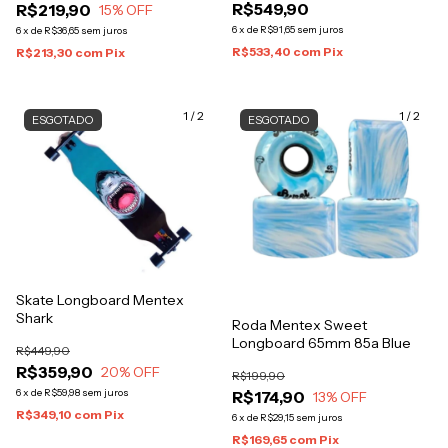
R$549,90
R$219,90
15
% OFF
6
x
de
R$91,65
sem juros
6
x
de
R$36,65
sem juros
R$533,40
com
Pix
R$213,30
com
Pix
1
/
2
1
/
2
ESGOTADO
ESGOTADO
Skate Longboard Mentex
Shark
Roda Mentex Sweet
Longboard 65mm 85a Blue
R$449,90
R$359,90
20
% OFF
R$199,90
6
x
de
R$59,98
sem juros
R$174,90
13
% OFF
R$349,10
com
Pix
6
x
de
R$29,15
sem juros
R$169,65
com
Pix