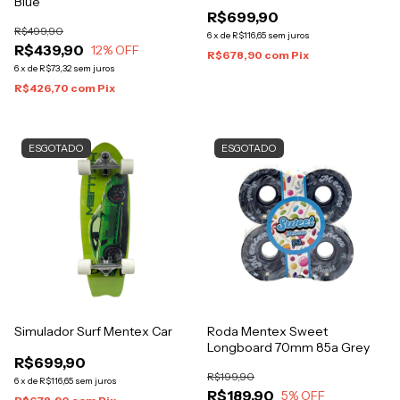
Blue
R$699,90
R$499,90
6
x
de
R$116,65
sem juros
R$439,90
12
% OFF
R$678,90
com
Pix
6
x
de
R$73,32
sem juros
R$426,70
com
Pix
ESGOTADO
ESGOTADO
Simulador Surf Mentex Car
Roda Mentex Sweet
Longboard 70mm 85a Grey
R$699,90
R$199,90
6
x
de
R$116,65
sem juros
R$189,90
5
% OFF