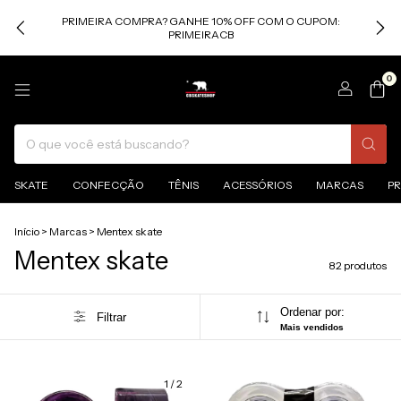
PRIMEIRA COMPRA? GANHE 10% OFF COM O CUPOM:
PRIMEIRACB
0
SKATE
CONFECÇÃO
TÊNIS
ACESSÓRIOS
MARCAS
P
Início
>
Marcas
>
Mentex skate
Mentex skate
82 produtos
Ordenar por:
Filtrar
Mais vendidos
1
/
2