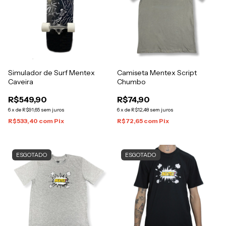
Simulador de Surf Mentex
Camiseta Mentex Script
Caveira
Chumbo
R$549,90
R$74,90
6
x
de
R$91,65
sem juros
6
x
de
R$12,48
sem juros
R$533,40
com
Pix
R$72,65
com
Pix
ESGOTADO
ESGOTADO