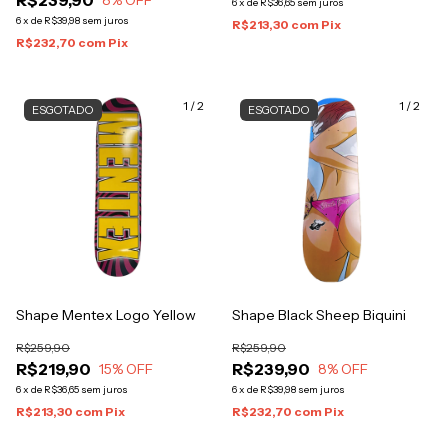
R$239,90
8
% OFF
6
x
de
R$36,65
sem juros
6
x
de
R$39,98
sem juros
R$213,30
com
Pix
R$232,70
com
Pix
1
/
2
1
/
2
ESGOTADO
ESGOTADO
Shape Mentex Logo Yellow
Shape Black Sheep Biquini
R$259,90
R$259,90
R$219,90
R$239,90
15
% OFF
8
% OFF
6
x
de
R$36,65
sem juros
6
x
de
R$39,98
sem juros
R$213,30
com
Pix
R$232,70
com
Pix