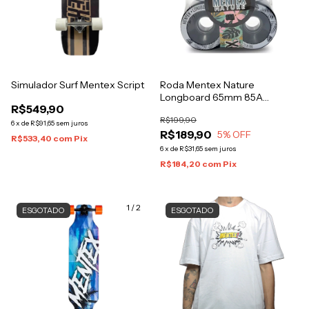
Simulador Surf Mentex Script
Roda Mentex Nature
Longboard 65mm 85A
R$549,90
Blk/Wht
R$199,90
6
x
de
R$91,65
sem juros
R$189,90
5
% OFF
R$533,40
com
Pix
6
x
de
R$31,65
sem juros
R$184,20
com
Pix
1
/
2
ESGOTADO
ESGOTADO