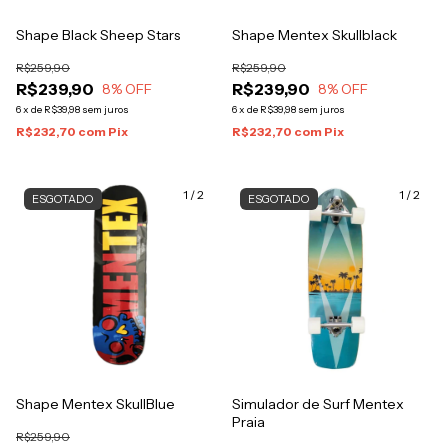
Shape Black Sheep Stars
Shape Mentex Skullblack
R$259,90
R$259,90
R$239,90
R$239,90
8
% OFF
8
% OFF
6
x
de
R$39,98
sem juros
6
x
de
R$39,98
sem juros
R$232,70
com
Pix
R$232,70
com
Pix
1
/
2
1
/
2
ESGOTADO
ESGOTADO
Shape Mentex SkullBlue
Simulador de Surf Mentex
Praia
R$259,90