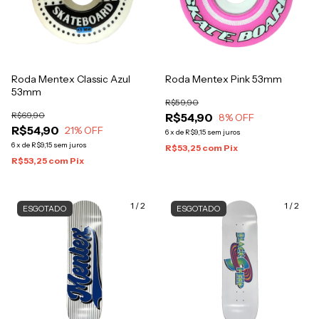
Roda Mentex Classic Azul
Roda Mentex Pink 53mm
53mm
R$59,90
R$69,90
R$54,90
8
% OFF
R$54,90
21
% OFF
6
x
de
R$9,15
sem juros
6
x
de
R$9,15
sem juros
R$53,25
com
Pix
R$53,25
com
Pix
1
/
2
1
/
2
ESGOTADO
ESGOTADO