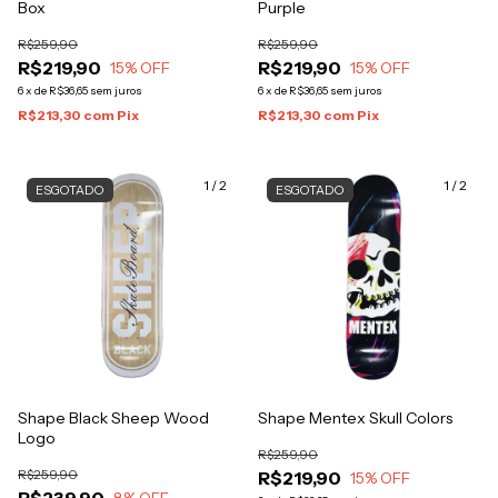
Box
Purple
R$259,90
R$259,90
R$219,90
R$219,90
15
% OFF
15
% OFF
6
x
de
R$36,65
sem juros
6
x
de
R$36,65
sem juros
R$213,30
com
Pix
R$213,30
com
Pix
1
/
2
1
/
2
ESGOTADO
ESGOTADO
Shape Black Sheep Wood
Shape Mentex Skull Colors
Logo
R$259,90
R$259,90
R$219,90
15
% OFF