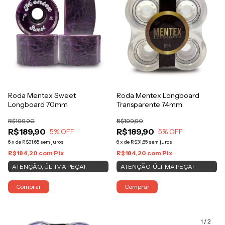
Roda Mentex Sweet
Roda Mentex Longboard
Longboard 70mm
Transparente 74mm
R$199,90
R$199,90
R$189,90
R$189,90
5
% OFF
5
% OFF
6
x
de
R$31,65
sem juros
6
x
de
R$31,65
sem juros
R$184,20
com
Pix
R$184,20
com
Pix
ATENÇÃO, ÚLTIMA PEÇA!
ATENÇÃO, ÚLTIMA PEÇA!
Comprar
Comprar
1
/
2