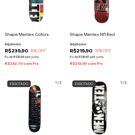
Shape Mentex Collors
Shape Mentex Nfl Red
R$259,90
R$259,90
R$239,90
R$219,90
8
% OFF
15
% OFF
6
x
de
R$39,98
sem juros
6
x
de
R$36,65
sem juros
R$232,70
com
Pix
R$213,30
com
Pix
1
/
2
1
/
2
ESGOTADO
ESGOTADO