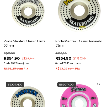
Roda Mentex Classic Cinza
Roda Mentex Classic Amarelo
53mm
53mm
R$69,90
R$69,90
R$54,90
R$54,90
21
% OFF
21
% OFF
6
x
de
R$9,15
sem juros
6
x
de
R$9,15
sem juros
R$53,25
com
Pix
R$53,25
com
Pix
1
/
2
ESGOTADO
ESGOTADO