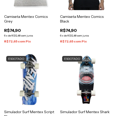
Camiseta Mentex Comics
Camiseta Mentex Comics
Grey
Black
R$74,90
R$74,90
6
x
de
R$12,48
sem juros
6
x
de
R$12,48
sem juros
R$72,65
com
Pix
R$72,65
com
Pix
ESGOTADO
ESGOTADO
Simulador Surf Mentex Script
Simulador Surf Mentex Shark