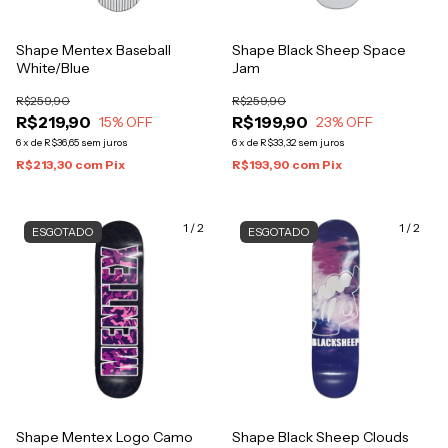
Shape Mentex Baseball
Shape Black Sheep Space
White/Blue
Jam
R$259,90
R$259,90
R$219,90
R$199,90
15
% OFF
23
% OFF
6
x
de
R$36,65
sem juros
6
x
de
R$33,32
sem juros
R$213,30
com
Pix
R$193,90
com
Pix
1
/
2
1
/
2
ESGOTADO
ESGOTADO
Shape Mentex Logo Camo
Shape Black Sheep Clouds