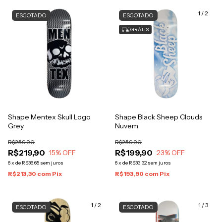
1
/
2
ESGOTADO
ESGOTADO
GRÁTIS
Shape Mentex Skull Logo
Shape Black Sheep Clouds
Grey
Nuvem
R$259,90
R$259,90
R$219,90
R$199,90
15
% OFF
23
% OFF
6
x
de
R$36,65
sem juros
6
x
de
R$33,32
sem juros
R$213,30
com
Pix
R$193,90
com
Pix
1
/
2
1
/
3
ESGOTADO
ESGOTADO