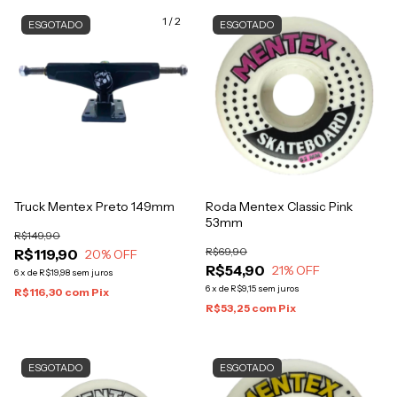
1
/
2
ESGOTADO
ESGOTADO
Truck Mentex Preto 149mm
Roda Mentex Classic Pink
53mm
R$149,90
R$69,90
R$119,90
20
% OFF
R$54,90
21
% OFF
6
x
de
R$19,98
sem juros
6
x
de
R$9,15
sem juros
R$116,30
com
Pix
R$53,25
com
Pix
ESGOTADO
ESGOTADO