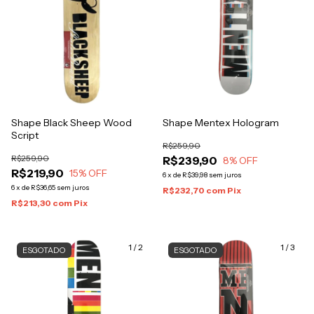
Shape Black Sheep Wood
Shape Mentex Hologram
Script
R$259,90
R$259,90
R$239,90
8
% OFF
R$219,90
15
% OFF
6
x
de
R$39,98
sem juros
6
x
de
R$36,65
sem juros
R$232,70
com
Pix
R$213,30
com
Pix
1
/
2
1
/
3
ESGOTADO
ESGOTADO