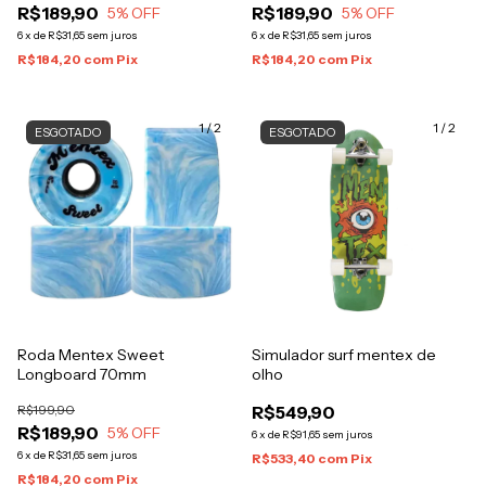
R$189,90
R$189,90
5
% OFF
5
% OFF
6
x
de
R$31,65
sem juros
6
x
de
R$31,65
sem juros
R$184,20
com
Pix
R$184,20
com
Pix
1
/
2
1
/
2
ESGOTADO
ESGOTADO
Roda Mentex Sweet
Simulador surf mentex de
Longboard 70mm
olho
R$199,90
R$549,90
R$189,90
5
% OFF
6
x
de
R$91,65
sem juros
6
x
de
R$31,65
sem juros
R$533,40
com
Pix
R$184,20
com
Pix