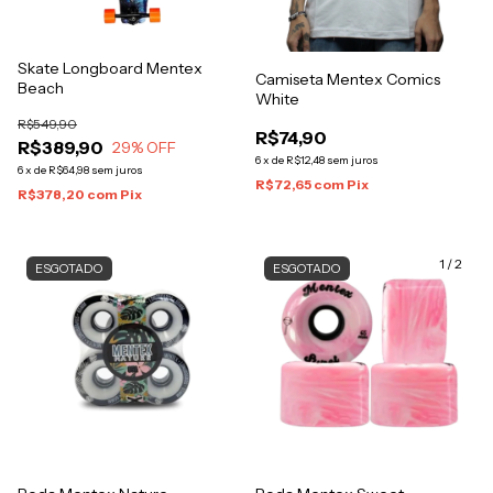
Skate Longboard Mentex
Camiseta Mentex Comics
Beach
White
R$549,90
R$74,90
R$389,90
29
% OFF
6
x
de
R$12,48
sem juros
6
x
de
R$64,98
sem juros
R$72,65
com
Pix
R$378,20
com
Pix
1
/
2
ESGOTADO
ESGOTADO