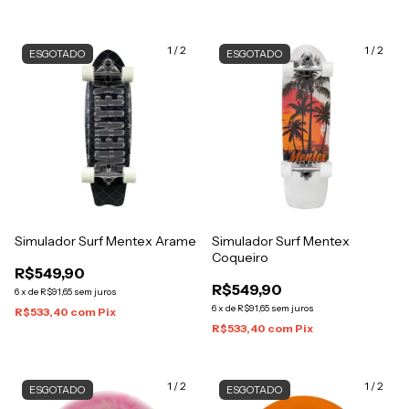
1
/
2
1
/
2
ESGOTADO
ESGOTADO
Simulador Surf Mentex Arame
Simulador Surf Mentex
Coqueiro
R$549,90
R$549,90
6
x
de
R$91,65
sem juros
6
x
de
R$91,65
sem juros
R$533,40
com
Pix
R$533,40
com
Pix
1
/
2
1
/
2
ESGOTADO
ESGOTADO