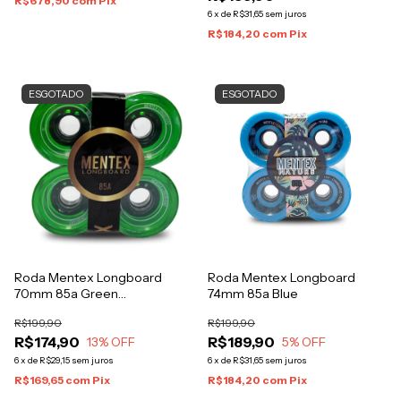
R$678,90
com
Pix
6
x
de
R$31,65
sem juros
R$184,20
com
Pix
ESGOTADO
ESGOTADO
Roda Mentex Longboard
Roda Mentex Longboard
70mm 85a Green
74mm 85a Blue
transparente
R$199,90
R$199,90
R$174,90
R$189,90
13
% OFF
5
% OFF
6
x
de
R$29,15
sem juros
6
x
de
R$31,65
sem juros
R$169,65
com
Pix
R$184,20
com
Pix