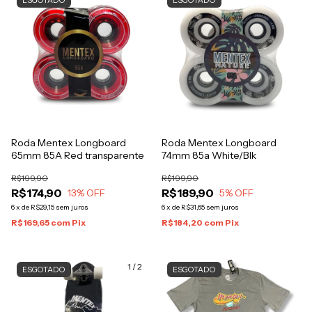
ESGOTADO
ESGOTADO
Roda Mentex Longboard
Roda Mentex Longboard
65mm 85A Red transparente
74mm 85a White/Blk
R$199,90
R$199,90
R$174,90
R$189,90
13
% OFF
5
% OFF
6
x
de
R$29,15
sem juros
6
x
de
R$31,65
sem juros
R$169,65
com
Pix
R$184,20
com
Pix
1
/
2
ESGOTADO
ESGOTADO