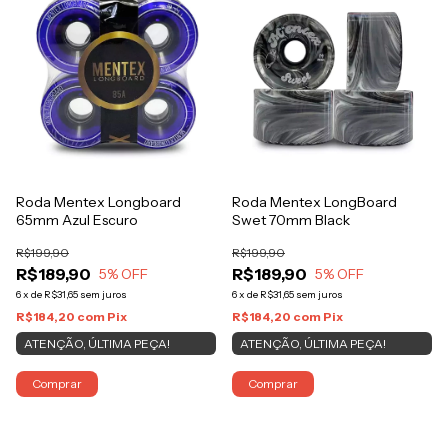
Roda Mentex Longboard
Roda Mentex LongBoard
65mm Azul Escuro
Swet 70mm Black
R$199,90
R$199,90
R$189,90
R$189,90
5
% OFF
5
% OFF
6
x
de
R$31,65
sem juros
6
x
de
R$31,65
sem juros
R$184,20
com
Pix
R$184,20
com
Pix
ATENÇÃO, ÚLTIMA PEÇA!
ATENÇÃO, ÚLTIMA PEÇA!
Comprar
Comprar