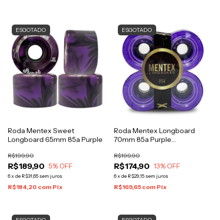
ESGOTADO
ESGOTADO
Roda Mentex Sweet
Roda Mentex Longboard
Longboard 65mm 85a Purple
70mm 85a Purple
transparente
R$199,90
R$199,90
R$189,90
R$174,90
5
% OFF
13
% OFF
6
x
de
R$31,65
sem juros
6
x
de
R$29,15
sem juros
R$184,20
com
Pix
R$169,65
com
Pix