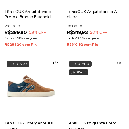
Tênis OUS Arquitetonico
Tênis OUS Arquitetonico All
Preto e Branco Essencial
black
R$399,90
R$399,90
R$289,90
R$319,92
28
% OFF
20
% OFF
6
x
de
R$48,32
sem juros
6
x
de
R$53,32
sem juros
R$281,20
com
Pix
R$310,32
com
Pix
1
/
8
1
/
6
ESGOTADO
ESGOTADO
GRÁTIS
Tênis OUS Emergente Azul
Tênis OUS Imigrante Preto
Gognac
Turquesa