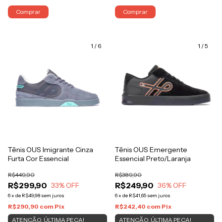
Comprar
Comprar
1
/
6
1
/
5
Tênis OUS Imigrante Cinza
Tênis OUS Emergente
Furta Cor Essencial
Essencial Preto/Laranja
R$449,90
R$389,90
R$299,90
R$249,90
33
% OFF
36
% OFF
6
x
de
R$49,98
sem juros
6
x
de
R$41,65
sem juros
R$290,90
com
Pix
R$242,40
com
Pix
ATENÇÃO, ÚLTIMA PEÇA!
ATENÇÃO, ÚLTIMA PEÇA!