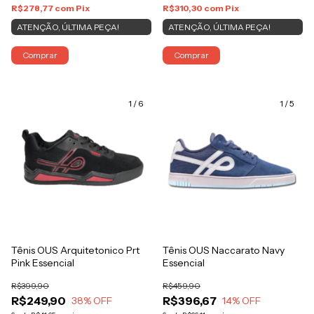
R$278,77
com
Pix
R$310,30
com
Pix
ATENÇÃO, ÚLTIMA PEÇA!
ATENÇÃO, ÚLTIMA PEÇA!
Comprar
Comprar
1
/
6
1
/
5
Tênis OUS Arquitetonico Prt
Tênis OUS Naccarato Navy
Pink Essencial
Essencial
R$399,90
R$459,90
R$249,90
R$396,67
38
% OFF
14
% OFF