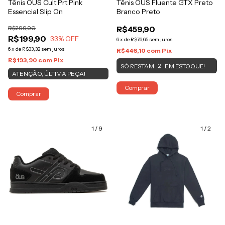
Tênis OUS Cult Prt Pink
Tênis OUS Fluente GTX Preto
Essencial Slip On
Branco Preto
R$299,90
R$459,90
R$199,90
33
% OFF
6
x
de
R$76,65
sem juros
6
x
de
R$33,32
sem juros
R$446,10
com
Pix
R$193,90
com
Pix
SÓ RESTAM
EM ESTOQUE!
2
ATENÇÃO, ÚLTIMA PEÇA!
Comprar
Comprar
1
/
9
1
/
2