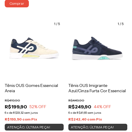
Comprar
1
/
5
1
/
5
Tênis OUS Gomes Essencial
Tênis OUS Imigrante
Areia
Azul/Cinza Furta Cor Essencial
R$419,90
R$449,90
R$199,90
R$249,90
52
% OFF
44
% OFF
6
x
de
R$33,32
sem juros
6
x
de
R$41,65
sem juros
R$193,90
com
Pix
R$242,40
com
Pix
ATENÇÃO, ÚLTIMA PEÇA!
ATENÇÃO, ÚLTIMA PEÇA!