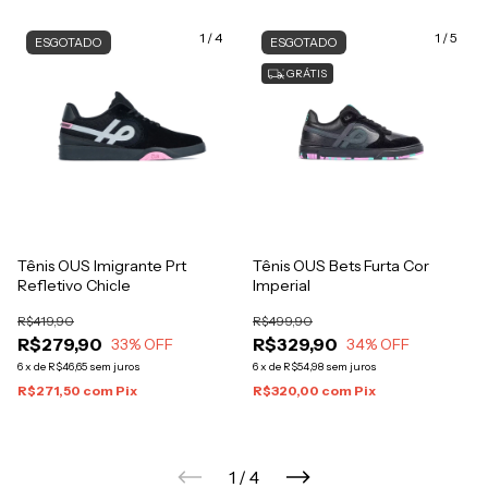
1
/
4
1
/
5
ESGOTADO
ESGOTADO
GRÁTIS
Tênis OUS Imigrante Prt
Tênis OUS Bets Furta Cor
Refletivo Chicle
Imperial
R$419,90
R$499,90
R$279,90
R$329,90
33
% OFF
34
% OFF
6
x
de
R$46,65
sem juros
6
x
de
R$54,98
sem juros
R$271,50
com
Pix
R$320,00
com
Pix
1
/
4