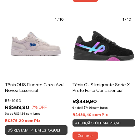
1
/
10
1
/
10
Tênis OUS Fluente Cinza Azul
Tênis OUS Imigrante Serie X
Nevoa Essencial
Preto Furta Cor Essencial
R$419,90
R$449,90
R$389,90
7
% OFF
6
x
de
R$74,98
sem juros
6
x
de
R$64,98
sem juros
R$436,40
com
Pix
R$378,20
com
Pix
ATENÇÃO, ÚLTIMA PEÇA!
SÓ RESTAM
EM ESTOQUE!
2
Comprar