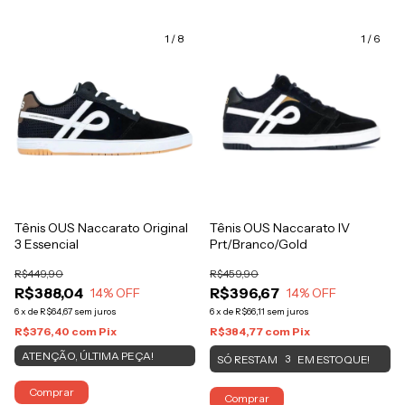
1
/
8
1
/
6
Tênis OUS Naccarato Original
Tênis OUS Naccarato IV
3 Essencial
Prt/Branco/Gold
R$449,90
R$459,90
R$388,04
R$396,67
14
% OFF
14
% OFF
6
x
de
R$64,67
sem juros
6
x
de
R$66,11
sem juros
R$376,40
com
Pix
R$384,77
com
Pix
ATENÇÃO, ÚLTIMA PEÇA!
SÓ RESTAM
EM ESTOQUE!
3
Comprar
Comprar