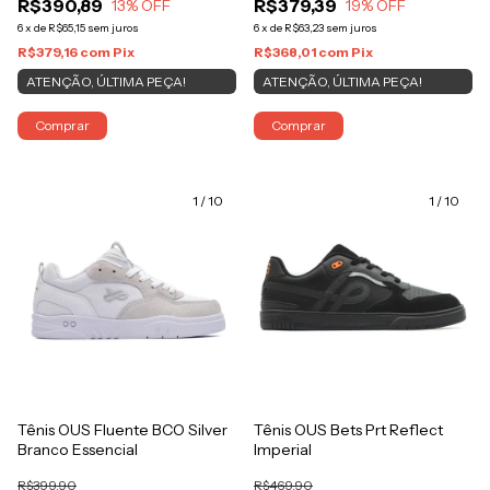
R$390,89
R$379,39
13
% OFF
19
% OFF
6
x
de
R$65,15
sem juros
6
x
de
R$63,23
sem juros
R$379,16
com
Pix
R$368,01
com
Pix
ATENÇÃO, ÚLTIMA PEÇA!
ATENÇÃO, ÚLTIMA PEÇA!
Comprar
Comprar
1
/
10
1
/
10
Tênis OUS Fluente BCO Silver
Tênis OUS Bets Prt Reflect
Branco Essencial
Imperial
R$399,90
R$469,90