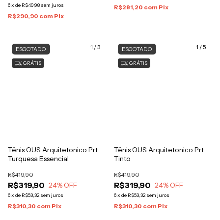
6
x
de
R$49,98
sem juros
R$281,20
com
Pix
R$290,90
com
Pix
1
/
3
1
/
5
ESGOTADO
ESGOTADO
GRÁTIS
GRÁTIS
Tênis OUS Arquitetonico Prt
Tênis OUS Arquitetonico Prt
Turquesa Essencial
Tinto
R$419,90
R$419,90
R$319,90
R$319,90
24
% OFF
24
% OFF
6
x
de
R$53,32
sem juros
6
x
de
R$53,32
sem juros
R$310,30
com
Pix
R$310,30
com
Pix