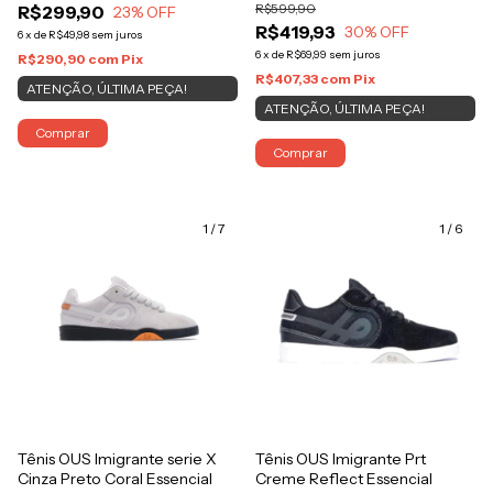
R$599,90
R$299,90
23
% OFF
R$419,93
30
% OFF
6
x
de
R$49,98
sem juros
6
x
de
R$69,99
sem juros
R$290,90
com
Pix
R$407,33
com
Pix
ATENÇÃO, ÚLTIMA PEÇA!
ATENÇÃO, ÚLTIMA PEÇA!
Comprar
Comprar
1
/
7
1
/
6
Tênis OUS Imigrante serie X
Tênis OUS Imigrante Prt
Cinza Preto Coral Essencial
Creme Reflect Essencial