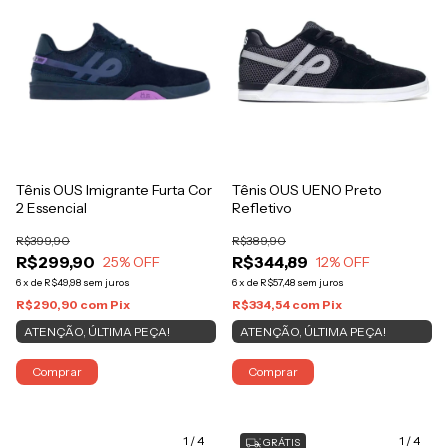
Tênis OUS Imigrante Furta Cor
Tênis OUS UENO Preto
2 Essencial
Refletivo
R$399,90
R$389,90
R$299,90
R$344,89
25
% OFF
12
% OFF
6
x
de
R$49,98
sem juros
6
x
de
R$57,48
sem juros
R$290,90
com
Pix
R$334,54
com
Pix
ATENÇÃO, ÚLTIMA PEÇA!
ATENÇÃO, ÚLTIMA PEÇA!
Comprar
Comprar
1
/
4
1
/
4
GRÁTIS