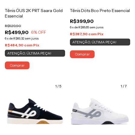
Tênis ÖUS 2K PRT Saara Gold
Tênis Döts Bco Preto Essencial
Essencial
R$399,90
R$529,90
6
x
de
R$66,65
sem juros
R$499,90
6
% OFF
R$387,90
com
Pix
6
x
de
R$83,32
sem juros
ATENÇÃO, ÚLTIMA PEÇA!
R$484,90
com
Pix
ATENÇÃO, ÚLTIMA PEÇA!
Comprar
Comprar
1
/
5
1
/
7