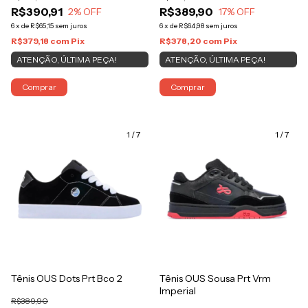
R$390,91
R$389,90
2
% OFF
17
% OFF
6
x
de
R$65,15
sem juros
6
x
de
R$64,98
sem juros
R$379,18
com
Pix
R$378,20
com
Pix
ATENÇÃO, ÚLTIMA PEÇA!
ATENÇÃO, ÚLTIMA PEÇA!
Comprar
Comprar
1
/
7
1
/
7
Tênis OUS Dots Prt Bco 2
Tênis OUS Sousa Prt Vrm
Imperial
R$389,90