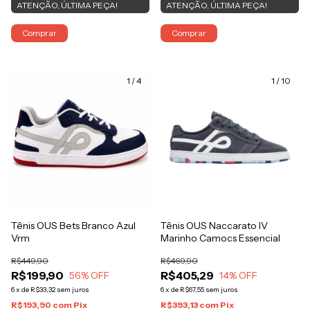
ATENÇÃO, ÚLTIMA PEÇA!
ATENÇÃO, ÚLTIMA PEÇA!
Comprar
Comprar
1
/
4
1
/
10
Tênis OUS Bets Branco Azul
Tênis OUS Naccarato IV
Vrm
Marinho Camocs Essencial
R$449,90
R$469,90
R$199,90
R$405,29
56
% OFF
14
% OFF
6
x
de
R$33,32
sem juros
6
x
de
R$67,55
sem juros
R$193,90
com
Pix
R$393,13
com
Pix