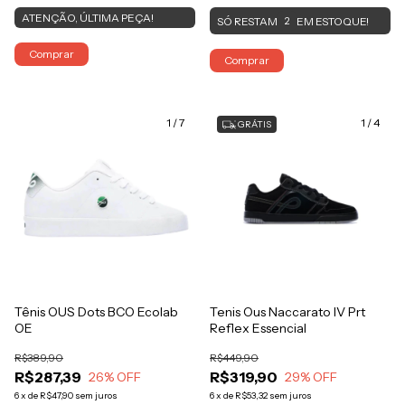
ATENÇÃO, ÚLTIMA PEÇA!
SÓ RESTAM
EM ESTOQUE!
2
Comprar
Comprar
1
/
7
1
/
4
GRÁTIS
Tênis OUS Dots BCO Ecolab
Tenis Ous Naccarato IV Prt
OE
Reflex Essencial
R$389,90
R$449,90
R$287,39
R$319,90
26
% OFF
29
% OFF
6
x
de
R$47,90
sem juros
6
x
de
R$53,32
sem juros