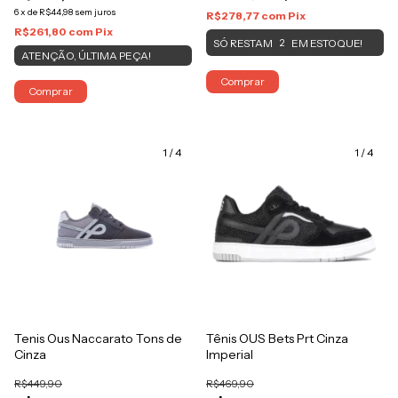
6
x
de
R$44,98
sem juros
R$278,77
com
Pix
R$261,80
com
Pix
SÓ RESTAM
EM ESTOQUE!
2
ATENÇÃO, ÚLTIMA PEÇA!
Comprar
Comprar
1
/
4
1
/
4
Tenis Ous Naccarato Tons de
Tênis OUS Bets Prt Cinza
Cinza
Imperial
R$449,90
R$469,90