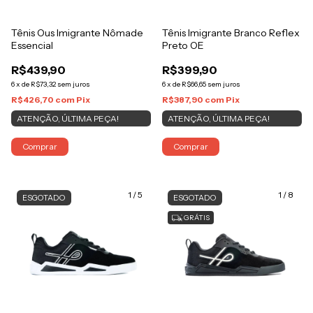
Tênis Ous Imigrante Nômade
Tênis Imigrante Branco Reflex
Essencial
Preto OE
R$439,90
R$399,90
6
x
de
R$73,32
sem juros
6
x
de
R$66,65
sem juros
R$426,70
com
Pix
R$387,90
com
Pix
ATENÇÃO, ÚLTIMA PEÇA!
ATENÇÃO, ÚLTIMA PEÇA!
Comprar
Comprar
1
/
5
1
/
8
ESGOTADO
ESGOTADO
GRÁTIS