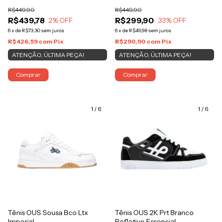
R$449,90
R$449,90
R$439,78
R$299,90
2
% OFF
33
% OFF
6
x
de
R$73,30
sem juros
6
x
de
R$49,98
sem juros
R$426,59
com
Pix
R$290,90
com
Pix
ATENÇÃO, ÚLTIMA PEÇA!
ATENÇÃO, ÚLTIMA PEÇA!
Comprar
Comprar
1
/
6
1
/
6
Tênis OUS Sousa Bco Ltx
Tênis OUS 2K Prt Branco
Imperial
Refletivo Essencial