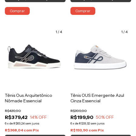
Comprar
Comprar
1
/
4
1
/
4
Tênis Ous Arquitetônico
Tênis OUS Emergente Azul
Nômade Essencial
Cinza Essencial
R$439,90
R$399,90
R$379,42
R$199,90
14
% OFF
50
% OFF
6
x
de
R$63,24
sem juros
6
x
de
R$33,32
sem juros
R$368,04
com
Pix
R$193,90
com
Pix