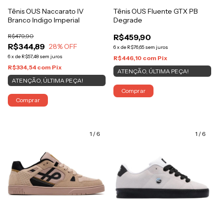
Tênis OUS Naccarato IV
Tênis OUS Fluente GTX PB
Branco Indigo Imperial
Degrade
R$479,90
R$459,90
R$344,89
28
% OFF
6
x
de
R$76,65
sem juros
6
x
de
R$57,48
sem juros
R$446,10
com
Pix
R$334,54
com
Pix
ATENÇÃO, ÚLTIMA PEÇA!
ATENÇÃO, ÚLTIMA PEÇA!
Comprar
Comprar
1
/
6
1
/
6