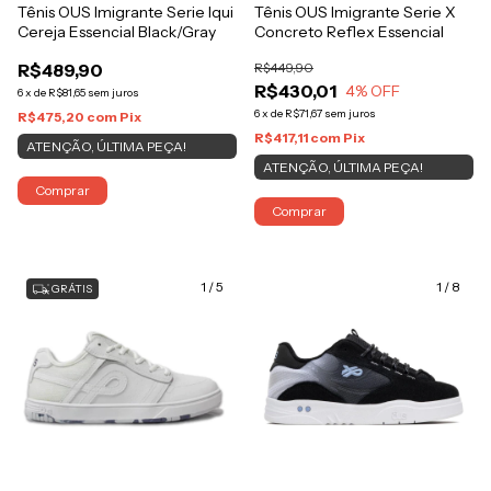
Tênis OUS Imigrante Serie Iqui
Tênis OUS Imigrante Serie X
Cereja Essencial Black/Gray
Concreto Reflex Essencial
R$489,90
R$449,90
R$430,01
4
% OFF
6
x
de
R$81,65
sem juros
6
x
de
R$71,67
sem juros
R$475,20
com
Pix
R$417,11
com
Pix
ATENÇÃO, ÚLTIMA PEÇA!
ATENÇÃO, ÚLTIMA PEÇA!
Comprar
Comprar
1
/
5
1
/
8
GRÁTIS