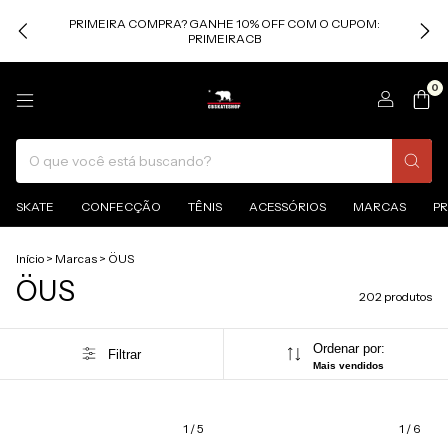
PRIMEIRA COMPRA? GANHE 10% OFF COM O CUPOM:
PRIMEIRACB
0
SKATE
CONFECÇÃO
TÊNIS
ACESSÓRIOS
MARCAS
P
Início
>
Marcas
>
ÖUS
ÖUS
202 produtos
Ordenar por:
Filtrar
Mais vendidos
1
/
5
1
/
6