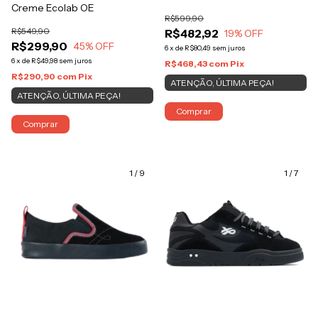
Creme Ecolab OE
R$599,90
R$549,90
R$482,92
19
% OFF
R$299,90
45
% OFF
6
x
de
R$80,49
sem juros
6
x
de
R$49,98
sem juros
R$468,43
com
Pix
R$290,90
com
Pix
ATENÇÃO, ÚLTIMA PEÇA!
ATENÇÃO, ÚLTIMA PEÇA!
Comprar
Comprar
1
/
9
1
/
7