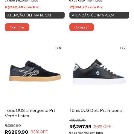
6
x
de
R$41,65
sem juros
6
x
de
R$66,11
sem juros
R$242,40
com
Pix
R$384,77
com
Pix
ATENÇÃO, ÚLTIMA PEÇA!
ATENÇÃO, ÚLTIMA PEÇA!
Comprar
Comprar
1
/
5
1
/
7
Tênis OUS Emergente Prt
Tênis OUS Dots Prt Imperial
Verde Latex
R$389,90
R$399,90
R$287,39
26
% OFF
R$269,90
33
% OFF
6
x
de
R$47,90
sem juros