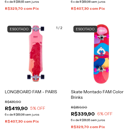
6
x
de
R$56,65
sem juros
6
x
de
R$69,98
sem juros
R$329,70
com
Pix
R$407,30
com
Pix
1
/
2
ESGOTADO
ESGOTADO
LONGBOARD FAM - PARIS
Skate Montado FAM Color
Brinks
R$439,90
R$359,90
R$419,90
5
% OFF
R$339,90
6
% OFF
6
x
de
R$69,98
sem juros
6
x
de
R$56,65
sem juros
R$407,30
com
Pix
R$329,70
com
Pix