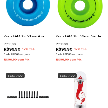
Roda FAM Slin 53mm Azul
Roda FAM Slim 53mm Verde
R$119,90
R$119,90
R$99,90
R$99,90
17
% OFF
17
% OFF
6
x
de
R$16,65
sem juros
6
x
de
R$16,65
sem juros
R$96,90
com
Pix
R$96,90
com
Pix
ESGOTADO
ESGOTADO