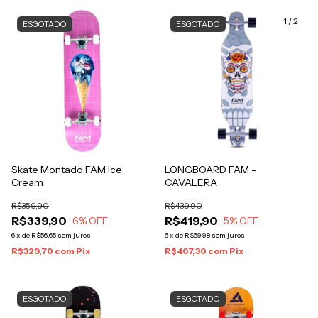
1
/
2
ESGOTADO
ESGOTADO
Skate Montado FAM Ice
LONGBOARD FAM -
Cream
CAVALERA
R$359,90
R$439,90
R$339,90
R$419,90
6
% OFF
5
% OFF
6
x
de
R$56,65
sem juros
6
x
de
R$69,98
sem juros
R$329,70
com
Pix
R$407,30
com
Pix
ESGOTADO
ESGOTADO