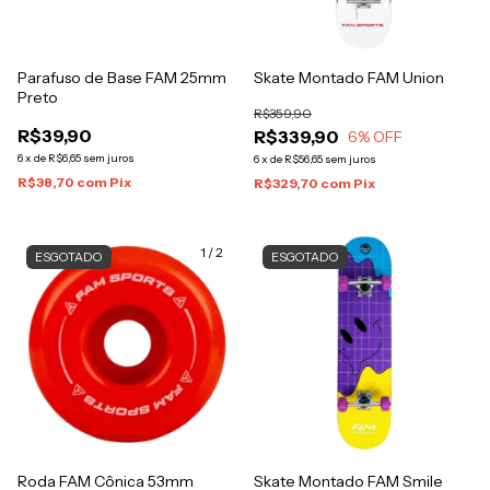
Parafuso de Base FAM 25mm
Skate Montado FAM Union
Preto
R$359,90
R$39,90
R$339,90
6
% OFF
6
x
de
R$6,65
sem juros
6
x
de
R$56,65
sem juros
R$38,70
com
Pix
R$329,70
com
Pix
1
/
2
ESGOTADO
ESGOTADO
Roda FAM Cônica 53mm
Skate Montado FAM Smile