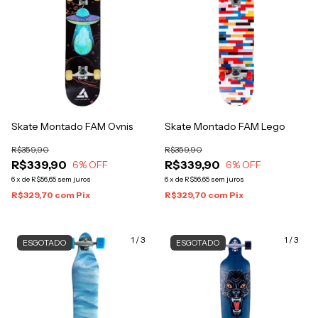
Skate Montado FAM Ovnis
Skate Montado FAM Lego
R$359,90
R$359,90
R$339,90
R$339,90
6
% OFF
6
% OFF
6
x
de
R$56,65
sem juros
6
x
de
R$56,65
sem juros
R$329,70
com
Pix
R$329,70
com
Pix
1
/
3
1
/
3
ESGOTADO
ESGOTADO