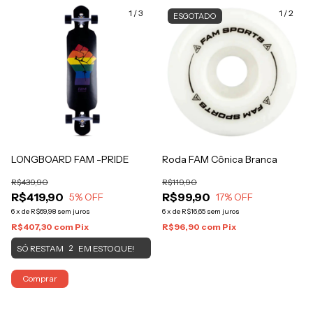
1
/
3
1
/
2
ESGOTADO
LONGBOARD FAM -PRIDE
Roda FAM Cônica Branca
R$439,90
R$119,90
R$419,90
R$99,90
5
% OFF
17
% OFF
6
x
de
R$69,98
sem juros
6
x
de
R$16,65
sem juros
R$407,30
com
Pix
R$96,90
com
Pix
SÓ RESTAM
EM ESTOQUE!
2
Comprar