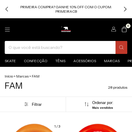
PRIMEIRA COMPRA? GANHE 10% OFF COM O CUPOM:
PRIMEIRACB
0
SKATE
CONFECÇÃO
TÊNIS
ACESSÓRIOS
MARCAS
P
Início
>
Marcas
>
FAM
FAM
28 produtos
Ordenar por:
Filtrar
Mais vendidos
1
/
3