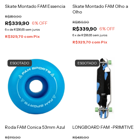
Skate Montado FAM Essencia
Skate Montado FAM Olho a
Olho
R$359,90
R$359,90
R$339,90
6
% OFF
R$339,90
6
% OFF
6
x
de
R$56,65
sem juros
6
x
de
R$56,65
sem juros
R$329,70
com
Pix
R$329,70
com
Pix
ESGOTADO
ESGOTADO
Roda FAM Conica 53mm Azul
LONGBOARD FAM -PRIMITIVE
R$119,90
R$439,90