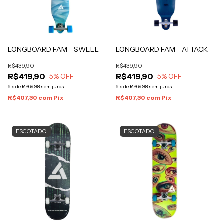
LONGBOARD FAM - SWEEL
LONGBOARD FAM - ATTACK
R$439,90
R$439,90
R$419,90
R$419,90
5
% OFF
5
% OFF
6
x
de
R$69,98
sem juros
6
x
de
R$69,98
sem juros
R$407,30
com
Pix
R$407,30
com
Pix
ESGOTADO
ESGOTADO