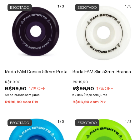
1
/
3
1
/
3
ESGOTADO
ESGOTADO
Roda FAM Conica 53mm Preta
Roda FAM Slin 53mm Branca
R$119,90
R$119,90
R$99,90
R$99,90
17
% OFF
17
% OFF
6
x
de
R$16,65
sem juros
6
x
de
R$16,65
sem juros
R$96,90
com
Pix
R$96,90
com
Pix
1
/
3
1
/
3
ESGOTADO
ESGOTADO