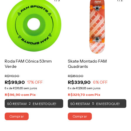
Roda FAM Cônica 53mm
Skate Montado FAM
Verde
Quadrants
R$119,90
R$359,90
R$99,90
R$339,90
17
% OFF
6
% OFF
6
x
de
R$16,65
sem juros
6
x
de
R$56,65
sem juros
R$96,90
com
Pix
R$329,70
com
Pix
SÓ RESTAM
EM ESTOQUE!
SÓ RESTAM
EM ESTOQUE!
2
5
Comprar
Comprar