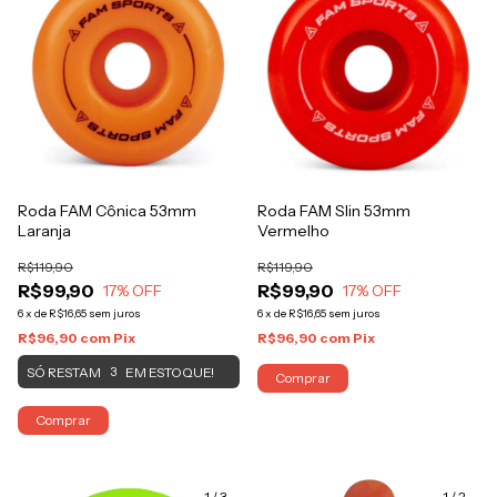
Roda FAM Cônica 53mm
Roda FAM Slin 53mm
Laranja
Vermelho
R$119,90
R$119,90
R$99,90
R$99,90
17
% OFF
17
% OFF
6
x
de
R$16,65
sem juros
6
x
de
R$16,65
sem juros
R$96,90
com
Pix
R$96,90
com
Pix
SÓ RESTAM
EM ESTOQUE!
3
Comprar
Comprar
1
/
3
1
/
2