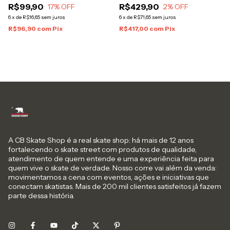
R$99,90
R$429,90
17
% OFF
2
% OFF
6
x
de
R$16,65
sem juros
6
x
de
R$71,65
sem juros
R$96,90
com
Pix
R$417,00
com
Pix
A CB Skate Shop é a real skate shop: há mais de 12 anos
fortalecendo o skate street com produtos de qualidade,
atendimento de quem entende e uma experiência feita para
quem vive o skate de verdade. Nosso corre vai além da venda:
movimentamos a cena com eventos, ações e iniciativas que
conectam skatistas. Mais de 200 mil clientes satisfeitos já fazem
parte dessa história.