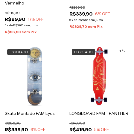
Vermelho
R$359,90
R$119,90
R$339,90
6
% OFF
R$99,90
17
% OFF
6
x
de
R$56,65
sem juros
6
x
de
R$16,65
sem juros
R$329,70
com
Pix
R$96,90
com
Pix
1
/
2
ESGOTADO
ESGOTADO
Skate Montado FAM Eyes
LONGBOARD FAM - PANTHER
R$359,90
R$439,90
R$339,90
R$419,90
6
% OFF
5
% OFF