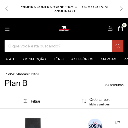
PRIMEIRA COMPRA? GANHE 10% OFF COM O CUPOM:
PRIMEIRACB
0
SKATE
CONFECÇÃO
TÊNIS
ACESSÓRIOS
MARCAS
P
Início
>
Marcas
>
Plan B
Plan B
24 produtos
Ordenar por:
Filtrar
Mais vendidos
1
/
7