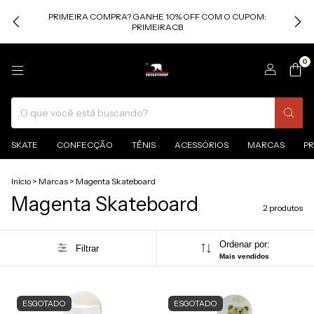
PRIMEIRA COMPRA? GANHE 10% OFF COM O CUPOM:
PRIMEIRACB
0
SKATE
CONFECÇÃO
TÊNIS
ACESSÓRIOS
MARCAS
P
Início
>
Marcas
>
Magenta Skateboard
Magenta Skateboard
2 produtos
Ordenar por:
Filtrar
Mais vendidos
ESGOTADO
ESGOTADO