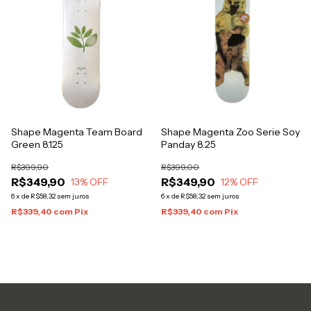
Shape Magenta Team Board
Shape Magenta Zoo Serie Soy
Green 8.125
Panday 8.25
R$399,90
R$399,00
R$349,90
R$349,90
13
% OFF
12
% OFF
6
x
de
R$58,32
sem juros
6
x
de
R$58,32
sem juros
R$339,40
com
Pix
R$339,40
com
Pix