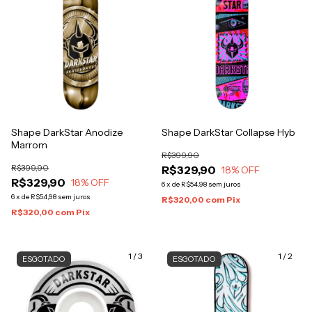
Shape DarkStar Anodize
Shape DarkStar Collapse Hyb
Marrom
R$399,90
R$399,90
R$329,90
18
% OFF
R$329,90
18
% OFF
6
x
de
R$54,98
sem juros
6
x
de
R$54,98
sem juros
R$320,00
com
Pix
R$320,00
com
Pix
1
/
3
1
/
2
ESGOTADO
ESGOTADO