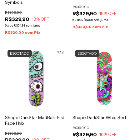
Symbols
R$399,90
R$399,90
R$329,90
18
% OFF
R$329,90
18
% OFF
6
x
de
R$54,98
sem juros
6
x
de
R$54,98
sem juros
R$320,00
com
Pix
R$320,00
com
Pix
1
/
2
ESGOTADO
ESGOTADO
Shape DarkStar MadBalls Fist
Shape DarkStar Whip Red
Face Hyb
R$399,90
R$399,90
R$329,90
18
% OFF