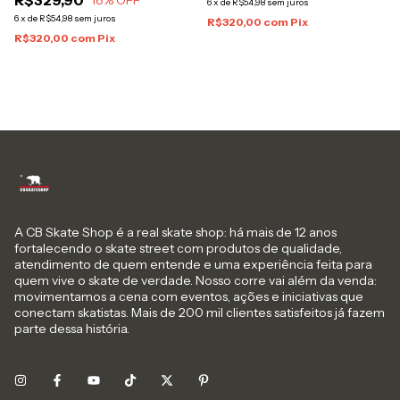
R$329,90
18
% OFF
6
x
de
R$54,98
sem juros
6
x
de
R$54,98
sem juros
R$320,00
com
Pix
R$320,00
com
Pix
A CB Skate Shop é a real skate shop: há mais de 12 anos
fortalecendo o skate street com produtos de qualidade,
atendimento de quem entende e uma experiência feita para
quem vive o skate de verdade. Nosso corre vai além da venda:
movimentamos a cena com eventos, ações e iniciativas que
conectam skatistas. Mais de 200 mil clientes satisfeitos já fazem
parte dessa história.