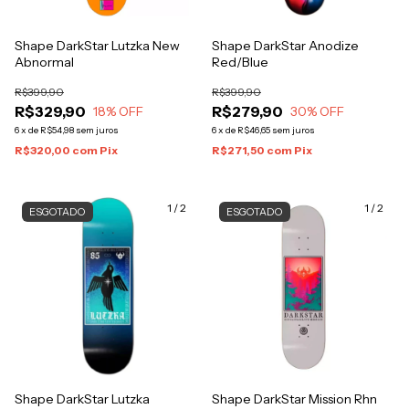
Shape DarkStar Lutzka New
Shape DarkStar Anodize
Abnormal
Red/Blue
R$399,90
R$399,90
R$329,90
R$279,90
18
% OFF
30
% OFF
6
x
de
R$54,98
sem juros
6
x
de
R$46,65
sem juros
R$320,00
com
Pix
R$271,50
com
Pix
1
/
2
1
/
2
ESGOTADO
ESGOTADO
Shape DarkStar Lutzka
Shape DarkStar Mission Rhn