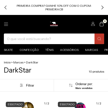
PRIMEIRA COMPRA? GANHE 10% OFF COM O CUPOM:
PRIMEIRACB
0
SKATE
CONFECÇÃO
TÊNIS
ACESSÓRIOS
MARCAS
P
Início
>
Marcas
>
DarkStar
DarkStar
10 produtos
Ordenar por:
Filtrar
Mais vendidos
1
/
2
1
/
2
ESGOTADO
ESGOTADO