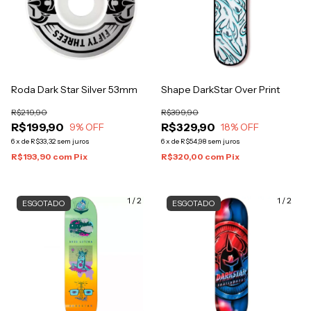
Roda Dark Star Silver 53mm
Shape DarkStar Over Print
R$219,90
R$399,90
R$199,90
R$329,90
9
% OFF
18
% OFF
6
x
de
R$33,32
sem juros
6
x
de
R$54,98
sem juros
R$193,90
com
Pix
R$320,00
com
Pix
1
/
2
1
/
2
ESGOTADO
ESGOTADO