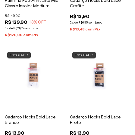
Palmilha FootPrint Elite Mid
Cadarço Hocks Bold Lace
Classic Insoles Medium
Grafite
R$149,90
R$13,90
R$129,90
13
% OFF
2
x
de
R$6,95
sem juros
6
x
de
R$21,65
sem juros
R$13,48
com
Pix
R$126,00
com
Pix
ESGOTADO
ESGOTADO
Cadarço Hocks Bold Lace
Cadarço Hocks Bold Lace
Branco
Preto
R$13,90
R$13,90