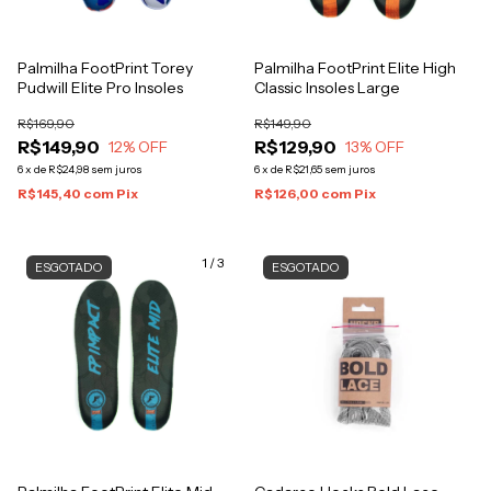
Palmilha FootPrint Torey
Palmilha FootPrint Elite High
Pudwill Elite Pro Insoles
Classic Insoles Large
R$169,90
R$149,90
R$149,90
R$129,90
12
% OFF
13
% OFF
6
x
de
R$24,98
sem juros
6
x
de
R$21,65
sem juros
R$145,40
com
Pix
R$126,00
com
Pix
1
/
3
ESGOTADO
ESGOTADO