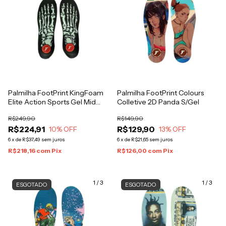
Palmilha FootPrint KingFoam
Palmilha FootPrint Colours
Elite Action Sports Gel Mid
Colletive 2D Panda S/Gel
Skelleton Black
R$249,90
R$149,90
R$224,91
R$129,90
10
% OFF
13
% OFF
6
x
de
R$37,49
sem juros
6
x
de
R$21,65
sem juros
R$218,16
com
Pix
R$126,00
com
Pix
1
/
3
1
/
3
ESGOTADO
ESGOTADO