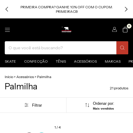
PRIMEIRA COMPRA? GANHE 10% OFF COM O CUPOM:
PRIMEIRACB
0
SKATE
CONFECÇÃO
TÊNIS
ACESSÓRIOS
MARCAS
P
Início
>
Acessórios
>
Palmilha
Palmilha
21 produtos
Ordenar por:
Filtrar
Mais vendidos
1
/
4