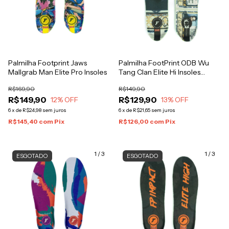
Palmilha Footprint Jaws
Palmilha FootPrint ODB Wu
Mallgrab Man Elite Pro Insoles
Tang Clan Elite Hi Insoles
Medium
R$169,90
R$149,90
R$149,90
R$129,90
12
% OFF
13
% OFF
6
x
de
R$24,98
sem juros
6
x
de
R$21,65
sem juros
R$145,40
com
Pix
R$126,00
com
Pix
1
/
3
1
/
3
ESGOTADO
ESGOTADO