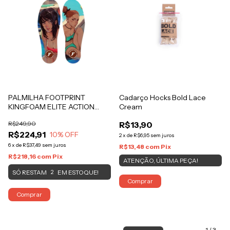
PALMILHA FOOTPRINT
Cadarço Hocks Bold Lace
KINGFOAM ELITE ACTION
Cream
SPORTS GEL HIGH
R$249,90
R$13,90
COLLECTIV 2D Panda
R$224,91
10
% OFF
2
x
de
R$6,95
sem juros
6
x
de
R$37,49
sem juros
R$13,48
com
Pix
R$218,16
com
Pix
ATENÇÃO, ÚLTIMA PEÇA!
SÓ RESTAM
EM ESTOQUE!
2
Comprar
Comprar
1
/
3