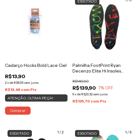
ESGOTADO
Cadarço Hocks Bold Lace Ciel
Palmilha FootPrint Ryan
Decenzo Elite Hi Insoles
R$13,90
Medium
R$149,90
2
x
de
R$6,95
sem juros
R$139,90
7
% OFF
R$13,48
com
Pix
6
x
de
R$23,32
sem juros
ATENÇÃO, ÚLTIMA PEÇA!
R$135,70
com
Pix
Comprar
1
/
2
1
/
3
ESGOTADO
ESGOTADO