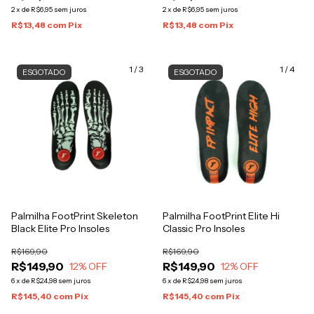
2
x
de
R$6,95
sem juros
2
x
de
R$6,95
sem juros
R$13,48
com
Pix
R$13,48
com
Pix
1
/
3
1
/
4
ESGOTADO
ESGOTADO
Palmilha FootPrint Skeleton
Palmilha FootPrint Elite Hi
Black Elite Pro Insoles
Classic Pro Insoles
R$169,90
R$169,90
R$149,90
R$149,90
12
% OFF
12
% OFF
6
x
de
R$24,98
sem juros
6
x
de
R$24,98
sem juros
R$145,40
com
Pix
R$145,40
com
Pix