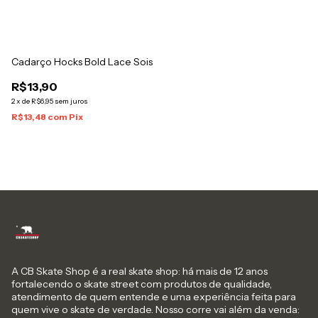
Cadarço Hocks Bold Lace Sois
R$13,90
2
x
de
R$6,95
sem juros
R$13,48
com
Pix
A CB Skate Shop é a real skate shop: há mais de 12 anos
fortalecendo o skate street com produtos de qualidade,
atendimento de quem entende e uma experiência feita para
quem vive o skate de verdade. Nosso corre vai além da venda: