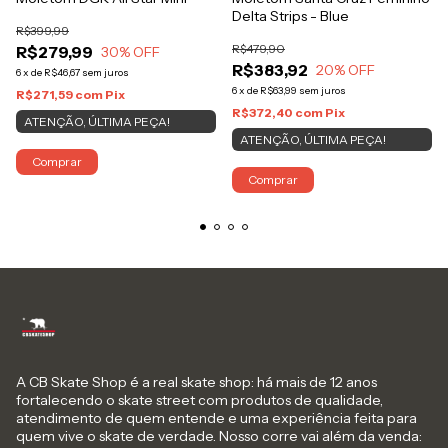
Delta Strips - Blue
R$399,99
R$479,90
R$279,99
30
% OFF
R$383,92
20
% OFF
6
x
de
R$46,67
sem juros
6
x
de
R$63,99
sem juros
R$271,59
com
Pix
R$372,40
com
Pix
ATENÇÃO, ÚLTIMA PEÇA!
ATENÇÃO, ÚLTIMA PEÇA!
Comprar
Comprar
A CB Skate Shop é a real skate shop: há mais de 12 anos
fortalecendo o skate street com produtos de qualidade,
atendimento de quem entende e uma experiência feita para
quem vive o skate de verdade. Nosso corre vai além da venda: