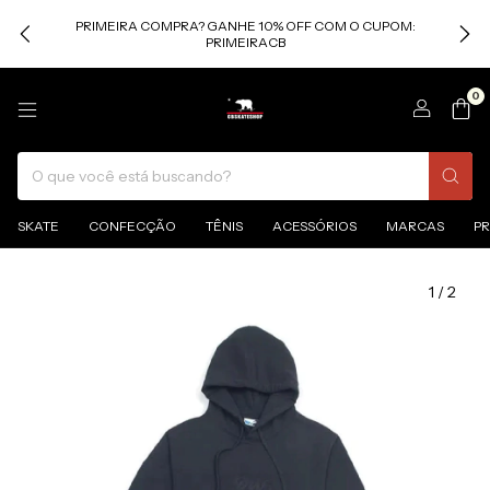
PRIMEIRA COMPRA? GANHE 10% OFF COM O CUPOM:
PRIMEIRACB
0
SKATE
CONFECÇÃO
TÊNIS
ACESSÓRIOS
MARCAS
P
1
/
2