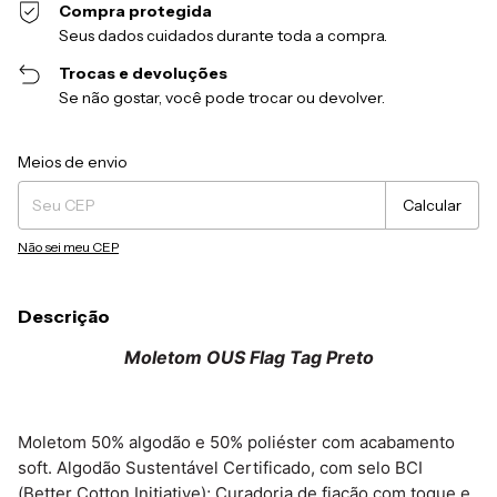
Compra protegida
Seus dados cuidados durante toda a compra.
Trocas e devoluções
Se não gostar, você pode trocar ou devolver.
Entregas para o CEP:
Alterar CEP
Meios de envio
Calcular
Não sei meu CEP
Descrição
Moletom OUS Flag Tag Preto
Moletom 50% algodão e 50% poliéster com acabamento 
soft. Algodão Sustentável Certificado, com selo BCI 
(Better Cotton Initiative); Curadoria de fiação com toque e 