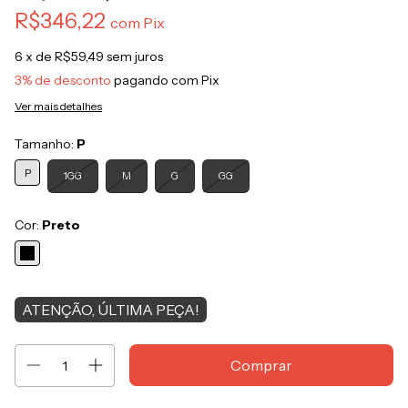
R$346,22
com
Pix
6
x de
R$59,49
sem juros
3% de desconto
pagando com Pix
Ver mais detalhes
Tamanho:
P
P
1GG
M
G
GG
Cor:
Preto
ATENÇÃO, ÚLTIMA PEÇA!