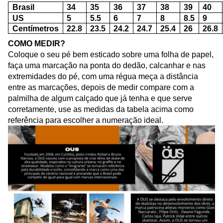
Brasil
34
35
36
37
38
39
40
US
5
5.5
6
7
8
8.5
9
Centímetros
22.8
23.5
24.2
24.7
25.4
26
26.8
COMO MEDIR?
Coloque o seu pé bem esticado sobre uma folha de papel,
faça uma marcação na ponta do dedão, calcanhar e nas
extremidades do pé, com uma régua meça a distância
entre as marcações, depois de medir compare com a
palmilha de algum calçado que já tenha e que serve
corretamente, use as medidas da tabela acima como
referência para escolher a numeração ideal.