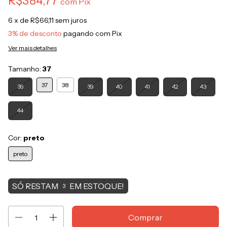
R$384,77
com
Pix
6
x de
R$66,11
sem juros
3% de desconto
pagando com Pix
Ver mais detalhes
Tamanho:
37
37
38
36
39
40
41
42
43
44
Cor:
preto
preto
SÓ RESTAM
EM ESTOQUE!
3