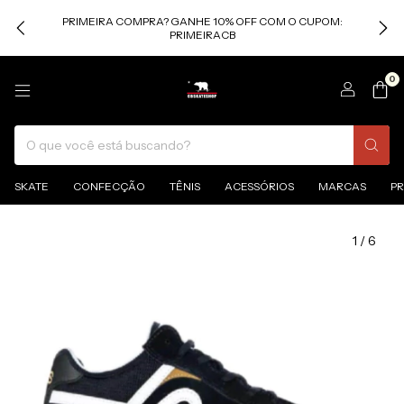
PRIMEIRA COMPRA? GANHE 10% OFF COM O CUPOM:
PRIMEIRACB
0
SKATE
CONFECÇÃO
TÊNIS
ACESSÓRIOS
MARCAS
P
1
/
6