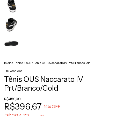
Início
>
Tênis
>
ÖUS
>
Tênis OUS Naccarato IV Prt/Branco/Gold
+10 vendidos
Tênis OUS Naccarato IV
Prt/Branco/Gold
R$459,90
R$396,67
14
% OFF