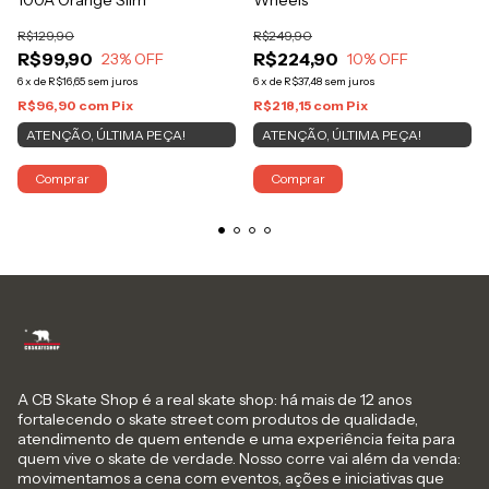
100A Orange Slim
Wheels
R$129,90
R$249,90
R$99,90
R$224,90
23
% OFF
10
% OFF
6
x
de
R$16,65
sem juros
6
x
de
R$37,48
sem juros
R$96,90
com
Pix
R$218,15
com
Pix
ATENÇÃO, ÚLTIMA PEÇA!
ATENÇÃO, ÚLTIMA PEÇA!
Comprar
Comprar
A CB Skate Shop é a real skate shop: há mais de 12 anos
fortalecendo o skate street com produtos de qualidade,
atendimento de quem entende e uma experiência feita para
quem vive o skate de verdade. Nosso corre vai além da venda:
movimentamos a cena com eventos, ações e iniciativas que