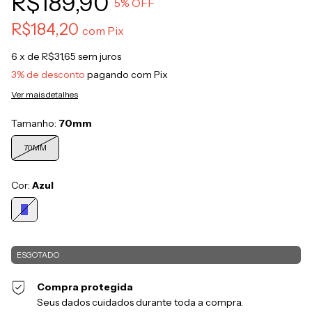
R$189,90
5
% OFF
R$184,20
com
Pix
6
x de
R$31,65
sem juros
3% de desconto
pagando com Pix
Ver mais detalhes
Tamanho:
70mm
70MM
Cor:
Azul
Compra protegida
Seus dados cuidados durante toda a compra.