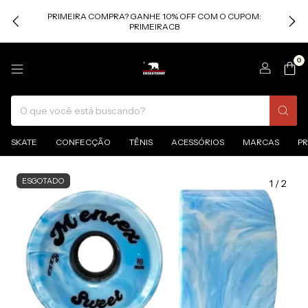
PRIMEIRA COMPRA? GANHE 10% OFF COM O CUPOM:
PRIMEIRACB
0
SKATE
CONFECÇÃO
TÊNIS
ACESSÓRIOS
MARCAS
P
ESGOTADO
1
/
2