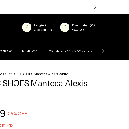
Login
/
Carrinho
(
0
)
Cadastre-se
R$0,00
SÓRIOS
MARCAS
PROMOÇÕES DA SEMANA
CONTATO
oes
>
Tênis DC SHOES Manteca Alexis White
C SHOES Manteca Alexis
39
35
% OFF
om
Pix