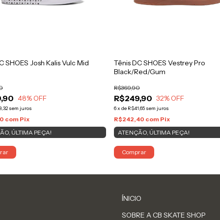
C SHOES Josh Kalis Vulc Mid
Tênis DC SHOES Vestrey Pro
Black/Red/Gum
0
R$369,90
,90
R$249,90
48
% OFF
32
% OFF
3,32
sem juros
6
x
de
R$41,65
sem juros
10
com
Pix
R$242,40
com
Pix
ÃO, ÚLTIMA PEÇA!
ATENÇÃO, ÚLTIMA PEÇA!
rar
Comprar
ÍNICIO
SOBRE A CB SKATE SHOP