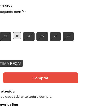
em juros
pagando com Pix
38
37
39
40
41
42
TIMA PEÇA!
rotegida
 cuidados durante toda a compra.
devoluções