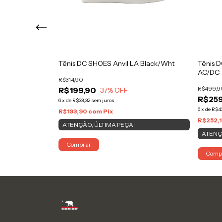
ack/Light
Tênis DC SHOES Anvil LA Black/Wht
Tênis D
AC/DC
R$314,90
R$499,9
R$199,90
37
% OFF
R$259
6
x
de
R$33,32
sem juros
6
x
de
R$4
R$193,90
com
Pix
R$252,
ATENÇÃO, ÚLTIMA PEÇA!
ATENÇ
Comprar
Comp