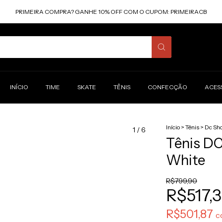
PRIMEIRA COMPRA? GANHE 10% OFF COM O CUPOM: PRIMEIRACB
INÍCIO
TIME
SKATE
TÊNIS
CONFECÇÃO
ACES
Início
>
Tênis
>
Dc Sh
1
/
6
Tênis D
White
R$799,90
R$517,
R$501,87
c