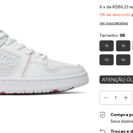
6
x de
R$86,23
s
3% de desconto
Ver mais detalhes
Tamanho:
38
35
36
43
44
ATENÇÃO, ÚL
Compra p
Seus dados
Trocas e 