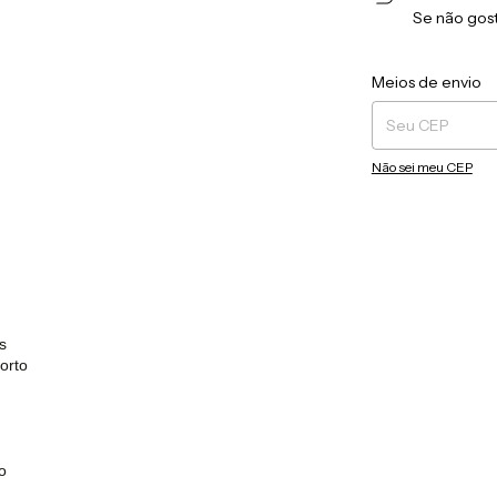
Se não gost
Entregas para o CEP
Meios de envio
Não sei meu CEP
s
orto
o