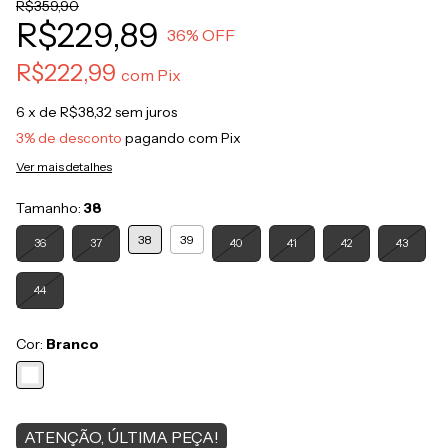
R$359,90
R$229,89
36
% OFF
R$222,99
com
Pix
6
x de
R$38,32
sem juros
3% de desconto
pagando com Pix
Ver mais detalhes
Tamanho:
38
38
39
36
37
40
41
42
43
44
Cor:
Branco
ATENÇÃO, ÚLTIMA PEÇA!