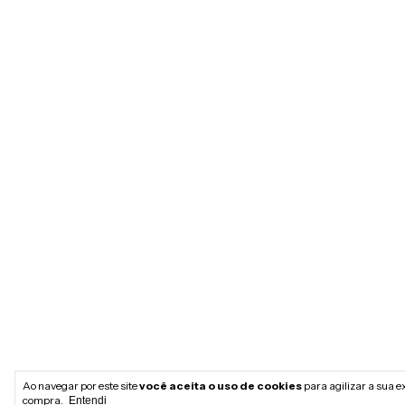
Ao navegar por este site
você aceita o uso de cookies
para agilizar a sua e
compra.
Entendi