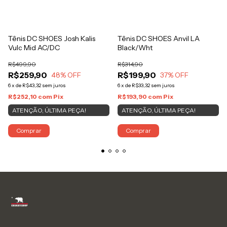
Tênis DC SHOES Josh Kalis
Tênis DC SHOES Anvil LA
Vulc Mid AC/DC
Black/Wht
R$499,90
R$314,90
R$259,90
R$199,90
48
% OFF
37
% OFF
6
x
de
R$43,32
sem juros
6
x
de
R$33,32
sem juros
R$252,10
com
Pix
R$193,90
com
Pix
ATENÇÃO, ÚLTIMA PEÇA!
ATENÇÃO, ÚLTIMA PEÇA!
Comprar
Comprar