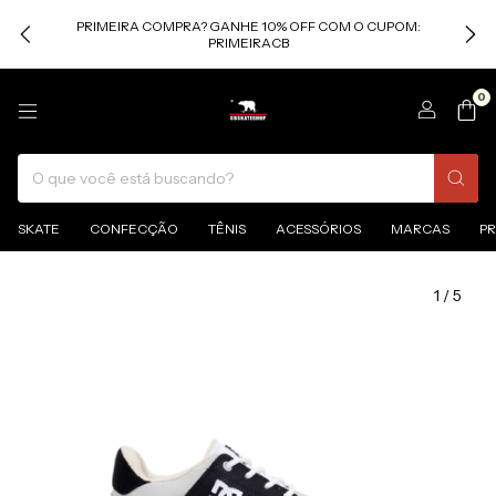
PRIMEIRA COMPRA? GANHE 10% OFF COM O CUPOM:
PRIMEIRACB
0
SKATE
CONFECÇÃO
TÊNIS
ACESSÓRIOS
MARCAS
P
1
/
5