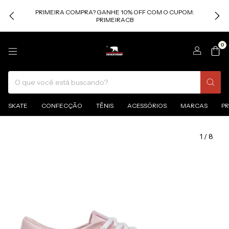
PRIMEIRA COMPRA? GANHE 10% OFF COM O CUPOM:
PRIMEIRACB
0
SKATE
CONFECÇÃO
TÊNIS
ACESSÓRIOS
MARCAS
P
1
/
8