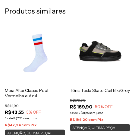
Produtos similares
Meia Altai Classic Pool
Tênis Tesla Skate Coil Blk/Grey
Vermelha e Azul
R$379,90
R$44,90
R$189,90
50
% OFF
R$43,55
3
% OFF
6
x
de
R$31,65
sem juros
6
x
de
R$7,26
sem juros
R$184,20
com
Pix
R$42,24
com
Pix
ATENÇÃO, ÚLTIMA PEÇA!
ATENÇÃO, ÚLTIMA PEÇA!