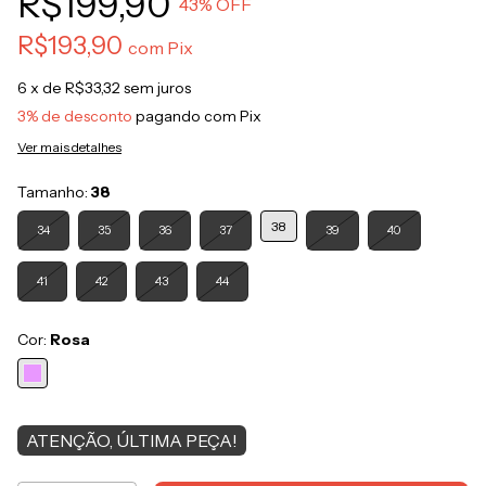
R$199,90
43
% OFF
R$193,90
com
Pix
6
x de
R$33,32
sem juros
3% de desconto
pagando com Pix
Ver mais detalhes
Tamanho:
38
38
34
35
36
37
39
40
41
42
43
44
Cor:
Rosa
ATENÇÃO, ÚLTIMA PEÇA!