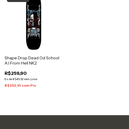
Shape Drop Dead Od School
A.I From Hell NK2
R$259,90
6
x
de
R$43,32
sem juros
R$252,10
com
Pix