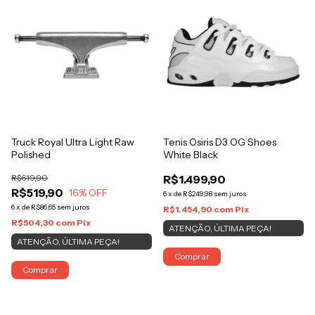
Truck Royal Ultra Light Raw
Tenis Osiris D3 OG Shoes
Polished
White Black
R$619,90
R$1.499,90
R$519,90
16
% OFF
6
x
de
R$249,98
sem juros
6
x
de
R$86,65
sem juros
R$1.454,90
com
Pix
R$504,30
com
Pix
ATENÇÃO, ÚLTIMA PEÇA!
ATENÇÃO, ÚLTIMA PEÇA!
Comprar
Comprar