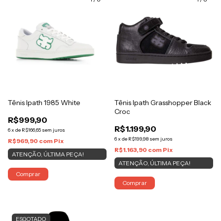
Tênis Ipath 1985 White
Tênis Ipath Grasshopper Black
Croc
R$999,90
R$1.199,90
6
x
de
R$166,65
sem juros
6
x
de
R$199,98
sem juros
R$969,90
com
Pix
R$1.163,90
com
Pix
ATENÇÃO, ÚLTIMA PEÇA!
ATENÇÃO, ÚLTIMA PEÇA!
Comprar
Comprar
ESGOTADO