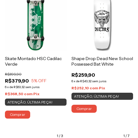
Skate Montado HSC Cadilac
Shape Drop Dead New School
Verde
Possessed Bat White
R$399,90
R$259,90
R$379,90
5
% OFF
6
x
de
R$43,32
sem juros
6
x
de
R$63,32
sem juros
R$252,10
com
Pix
R$368,50
com
Pix
ATENÇÃO, ÚLTIMA PEÇA!
ATENÇÃO, ÚLTIMA PEÇA!
Comprar
Comprar
1
/
3
1
/
7