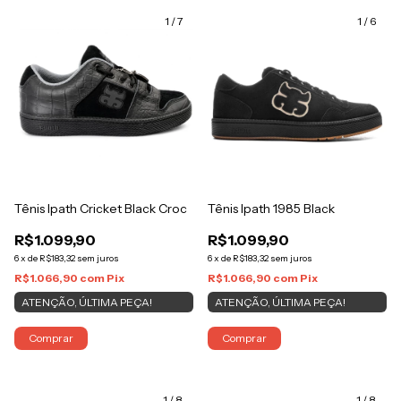
1
/
7
1
/
6
Tênis Ipath Cricket Black Croc
Tênis Ipath 1985 Black
R$1.099,90
R$1.099,90
6
x
de
R$183,32
sem juros
6
x
de
R$183,32
sem juros
R$1.066,90
com
Pix
R$1.066,90
com
Pix
ATENÇÃO, ÚLTIMA PEÇA!
ATENÇÃO, ÚLTIMA PEÇA!
Comprar
Comprar
1
/
8
1
/
8