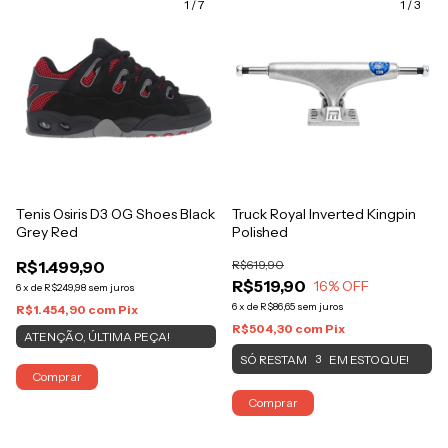
1
/
7
1
/
3
Tenis Osiris D3 OG Shoes Black
Truck Royal Inverted Kingpin
Grey Red
Polished
R$1.499,90
R$619,90
R$519,90
16
% OFF
6
x
de
R$249,98
sem juros
6
x
de
R$86,65
sem juros
R$1.454,90
com
Pix
R$504,30
com
Pix
ATENÇÃO, ÚLTIMA PEÇA!
SÓ RESTAM
EM ESTOQUE!
3
Comprar
Comprar