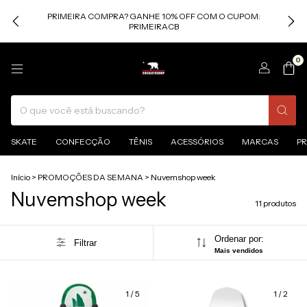
PRIMEIRA COMPRA? GANHE 10% OFF COM O CUPOM:
PRIMEIRACB
0
SKATE
CONFECÇÃO
TÊNIS
ACESSÓRIOS
MARCAS
P
Início
>
PROMOÇÕES DA SEMANA
>
Nuvemshop week
Nuvemshop week
11 produtos
Ordenar por:
Filtrar
Mais vendidos
1
/
5
1
/
2