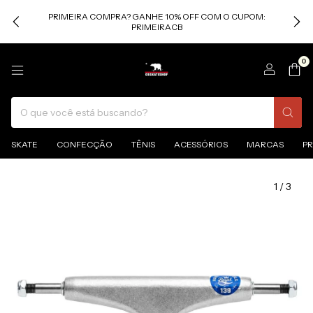
PRIMEIRA COMPRA? GANHE 10% OFF COM O CUPOM:
PRIMEIRACB
0
SKATE
CONFECÇÃO
TÊNIS
ACESSÓRIOS
MARCAS
P
1
/
3