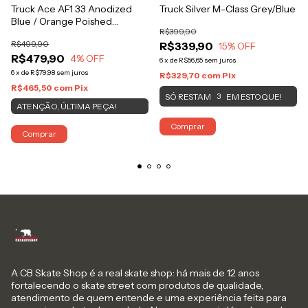
Truck Ace AF1 33 Anodized
Truck Silver M-Class Grey/Blue
Blue / Orange Poished
R$399,90
(139MM)
R$499,90
R$339,90
15
% OFF
R$479,90
4
% OFF
6
x
de
R$56,65
sem juros
6
x
de
R$79,98
sem juros
R$329,70
com
Pix
R$465,50
com
Pix
SÓ RESTAM
EM ESTOQUE!
3
ATENÇÃO, ÚLTIMA PEÇA!
Comprar
Comprar
A CB Skate Shop é a real skate shop: há mais de 12 anos
fortalecendo o skate street com produtos de qualidade,
atendimento de quem entende e uma experiência feita para