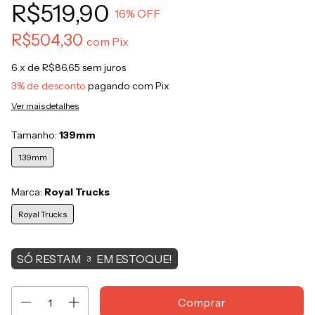
R$519,90
16
% OFF
R$504,30
com
Pix
6
x de
R$86,65
sem juros
3% de desconto
pagando com Pix
Ver mais detalhes
Tamanho:
139mm
139mm
Marca:
Royal Trucks
Royal Trucks
SÓ RESTAM
EM ESTOQUE!
3