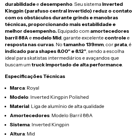
durabilidade
e
desempenho
. Seu sistema
Inverted
Kingpin
(parafuso central invertido) reduz o contato
com os obstáculos durante grinds e manobras
técnicas, proporcionando mais estabilidade e
melhor desempenho.
Equipado com
amortecedores
barril 88A
e
modelo Mid
, garante excelente
controle
e
resposta
nas curvas
. No
tamanho 139mm
, cor
prata
, é
indicado para shapes 8.00" e 8.12"
, sendo a escolha
ideal para skatistas intermediários e avaçandos que
buscam um
truck importado de alta performance
.
Especificações Técnicas
Marca
: Royal
Modelo
: Inverted Kingpin Polished
Material
: Liga de alumínio de alta qualidade
Amortecedores
: Modelo Barril 88A
Sistema
: Inverted Kingpin
Altura
: Mid