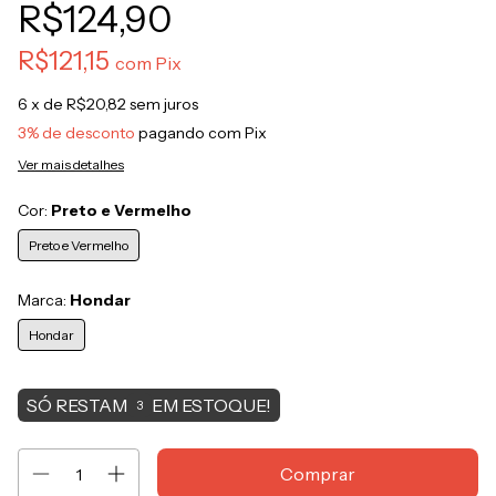
R$124,90
R$121,15
com
Pix
6
x de
R$20,82
sem juros
3% de desconto
pagando com Pix
Ver mais detalhes
Cor:
Preto e Vermelho
Preto e Vermelho
Marca:
Hondar
Hondar
SÓ RESTAM
EM ESTOQUE!
3