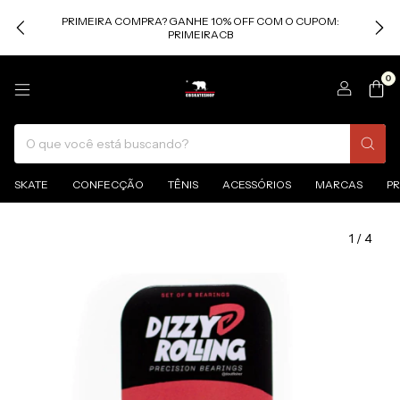
PRIMEIRA COMPRA? GANHE 10% OFF COM O CUPOM:
PRIMEIRACB
0
SKATE
CONFECÇÃO
TÊNIS
ACESSÓRIOS
MARCAS
P
1
/
4