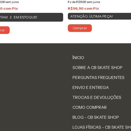
9,98
sem juros
6
x
de
R$16,65
sem juros
90
com
Pix
R$96,90
com
Pix
ATENÇÃO, ÚLTIMA PEÇA!
STAM
EM ESTOQUE!
2
Comprar
rar
ÍNICIO
SOBRE A CB SKATE SHOP
PERGUNTAS FREQUENTES
ENVIO E ENTREGA
TROCAS E DEVOLUÇÕES
COMO COMPRAR
BLOG - CB SKATE SHOP
LOJAS FÍSICAS - CB SKATE S