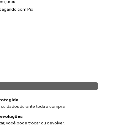
em juros
pagando com Pix
m
rotegida
 cuidados durante toda a compra.
devoluções
ar, você pode trocar ou devolver.