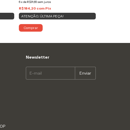
6
x
de
R$31,65
sem juros
ATENÇÃO, ÚLTI
R$184,20
com
Pix
ATENÇÃO, ÚLTIMA PEÇA!
Comprar
Comprar
Newsletter
HOP