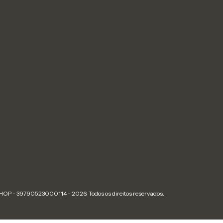
S
OP - 39790523000114 - 2026. Todos os direitos reservados.