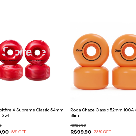
pitfire X Supreme Classic 54mm
Roda Chaze Classic 52mm 100A
r Swl
Slim
0
R$129,90
,90
R$99,90
8
% OFF
23
% OFF