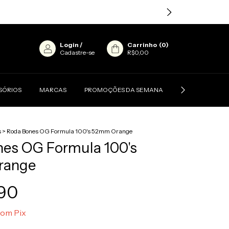
Login
/
Carrinho
(
0
)
Cadastre-se
R$0,00
SÓRIOS
MARCAS
PROMOÇÕES DA SEMANA
CONTATO
s
>
Roda Bones OG Formula 100's 52mm Orange
es OG Formula 100's
range
90
com
Pix