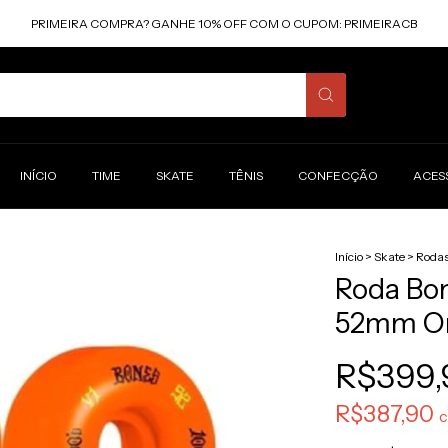
PRIMEIRA COMPRA? GANHE 10% OFF COM O CUPOM: PRIMEIRACB
INÍCIO
TIME
SKATE
TÊNIS
CONFECÇÃO
ACES
Início
>
Skate
>
Roda
Roda Bon
52mm O
R$399,
R$387,90