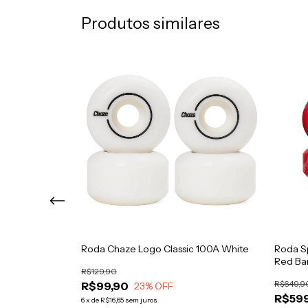
Produtos similares
Roda Chaze Logo Classic 100A White
Roda S
Red Ba
R$129,90
R$649,9
R$99,90
23
% OFF
R$599
6
x
de
R$16,65
sem juros