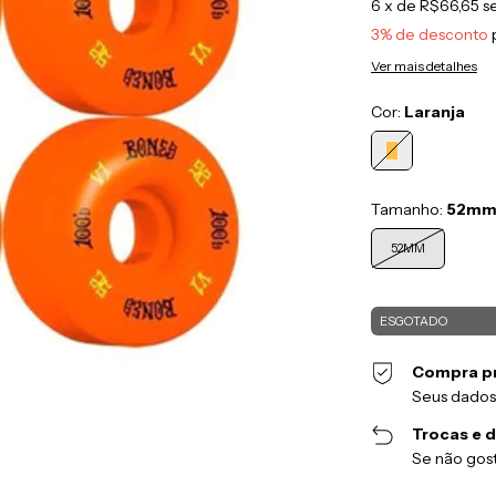
6
x de
R$66,65
s
3% de desconto
Ver mais detalhes
Cor:
Laranja
Tamanho:
52m
52MM
Compra p
Seus dados
Trocas e 
Se não gost