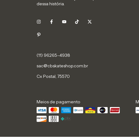
dessa história.
sac@cbskateshop.com.br
Cx Postal, 75570
Meios de pagamento
M