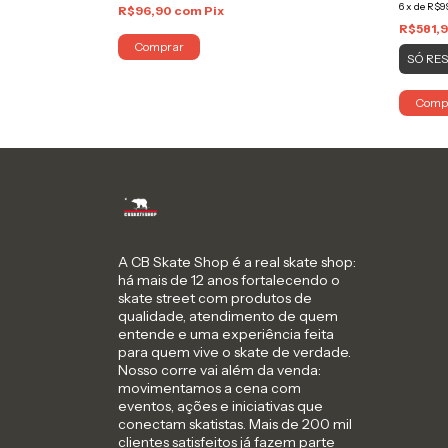
6
x
de
R$9
R$96,90
com
Pix
R$581,
Comprar
SÓ RE
Comp
A CB Skate Shop é a real skate shop:
há mais de 12 anos fortalecendo o
skate street com produtos de
qualidade, atendimento de quem
entende e uma experiência feita
para quem vive o skate de verdade.
Nosso corre vai além da venda:
movimentamos a cena com
eventos, ações e iniciativas que
conectam skatistas. Mais de 200 mil
clientes satisfeitos já fazem parte