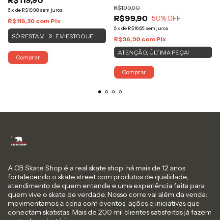
R$119,90
R$199,90
6
x
de
R$19,98
sem juros
R$99,90
50
% OFF
R$116,30
com
Pix
6
x
de
R$16,65
sem juros
SÓ RESTAM
EM ESTOQUE!
3
R$96,90
com
Pix
ATENÇÃO, ÚLTIMA PEÇA!
Comprar
Comprar
A CB Skate Shop é a real skate shop: há mais de 12 anos
fortalecendo o skate street com produtos de qualidade,
atendimento de quem entende e uma experiência feita para
quem vive o skate de verdade. Nosso corre vai além da venda:
movimentamos a cena com eventos, ações e iniciativas que
conectam skatistas. Mais de 200 mil clientes satisfeitos já fazem