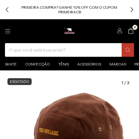
PRIMEIRA COMPRA? GANHE 10% OFF COM O CUPOM:
PRIMEIRACB
0
SKATE
CONFECÇÃO
TÊNIS
ACESSÓRIOS
MARCAS
P
ESGOTADO
1
/
3