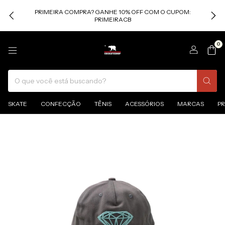
PRIMEIRA COMPRA? GANHE 10% OFF COM O CUPOM:
PRIMEIRACB
0
SKATE
CONFECÇÃO
TÊNIS
ACESSÓRIOS
MARCAS
P