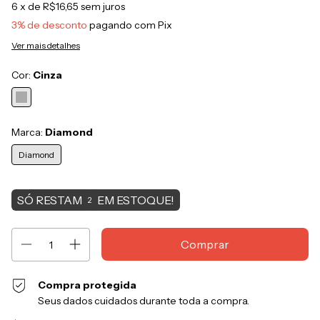
6
x de
R$16,65
sem juros
3% de desconto
pagando com Pix
Ver mais detalhes
Cor:
Cinza
Marca:
Diamond
Diamond
SÓ RESTAM
EM ESTOQUE!
2
Compra protegida
Seus dados cuidados durante toda a compra.