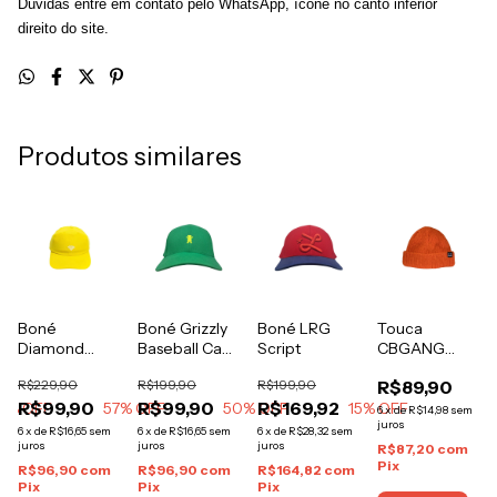
Dúvidas entre em contato pelo WhatsApp, ícone no canto inferior
direito do site.
Produtos similares
Boné
Boné Grizzly
Boné LRG
Touca
Diamond
Baseball Cap
Script
CBGANG
Supply Micro
6 Panel
Classic Logo
R$229,90
R$199,90
R$199,90
R$89,90
Brilliant
Green
Laranja
R$99,90
R$99,90
R$169,92
8
% OFF
Yellow
57
% OFF
50
% OFF
15
% OFF
6
x
de
R$14,98
sem
juros
6
x
de
R$16,65
sem
6
x
de
R$16,65
sem
6
x
de
R$28,32
sem
juros
juros
juros
R$87,20
com
Pix
R$96,90
com
R$96,90
com
R$164,82
com
Pix
Pix
Pix