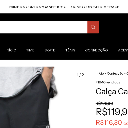
PRIMEIRA COMPRA? GANHE 10% OFF COM O CUPOM: PRIMEIRACB
INÍCIO
TIME
SKATE
TÊNIS
CONFECÇÃO
ACES
Início
>
Confecção
>
1
/
2
+1940 vendidos
Calça C
R$199,90
R$119,
R$116,30
c