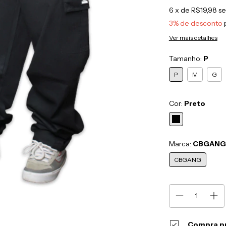
6
x de
R$19,98
se
3% de desconto
Ver mais detalhes
Tamanho:
P
P
M
G
Cor:
Preto
Marca:
CBGANG
CBGANG
Compra p