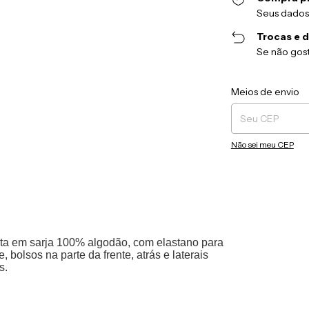
Seus dados
Trocas e 
Se não gost
Entregas para o CEP
Meios de envio
Não sei meu CEP
ta em sarja 100% algodão, com elastano para
 bolsos na parte da frente, atrás e laterais
s.