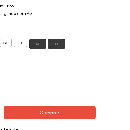
m juros
pagando com Pix
GG
1GG
2GG
3GG
rotegida