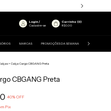
Login
/
Carrinho
(
0
)
Cadastre-se
R$0,00
SÓRIOS
MARCAS
PROMOÇÕES DA SEMANA
CONTATO
Calças
>
Calça Cargo CBGANG Preta
argo CBGANG Preta
90
40
% OFF
om
Pix