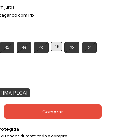
m juros
pagando com Pix
48
42
44
46
50
54
TIMA PEÇA!
rotegida
 cuidados durante toda a compra.