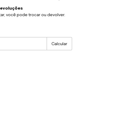
devoluções
ar, você pode trocar ou devolver.
:
Alterar CEP
Calcular