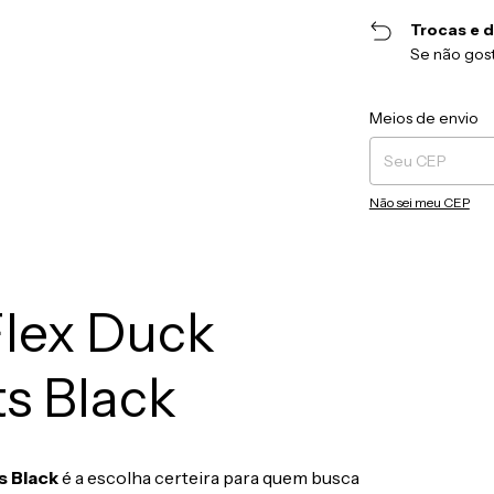
Trocas e 
Se não gost
Entregas para o CEP
Meios de envio
Não sei meu CEP
Flex Duck
s Black
s Black
é a escolha certeira para quem busca