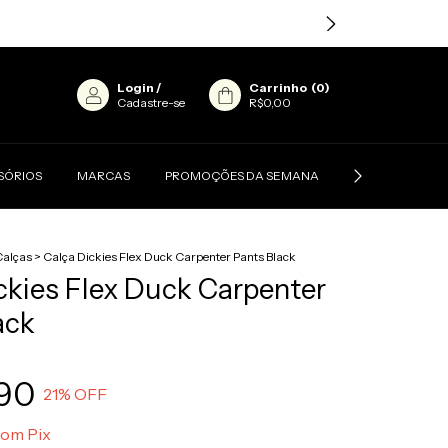
Login
/
Carrinho
(
0
)
Cadastre-se
R$0,00
SÓRIOS
MARCAS
PROMOÇÕES DA SEMANA
CONTATO
Calças
>
Calça Dickies Flex Duck Carpenter Pants Black
ckies Flex Duck Carpenter
ack
90
21
% OFF
com
Pix