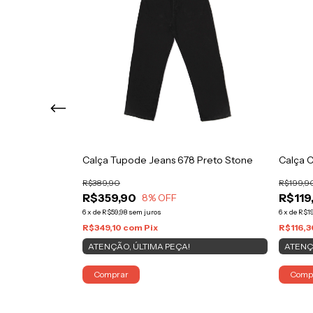
ege
Calça Tupode Jeans 678 Preto Stone
Calça 
R$389,90
R$199,9
R$359,90
R$119
8
% OFF
6
x
de
R$59,98
sem juros
6
x
de
R$19
R$349,10
com
Pix
R$116,
ATENÇÃO, ÚLTIMA PEÇA!
ATENÇ
E!
Comprar
Comp