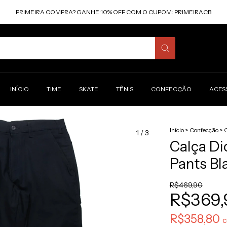
PRIMEIRA COMPRA? GANHE 10% OFF COM O CUPOM: PRIMEIRACB
INÍCIO
TIME
SKATE
TÊNIS
CONFECÇÃO
ACES
Início
>
Confecção
>
1
/
3
Calça Di
Pants Bl
R$469,90
R$369,
R$358,80