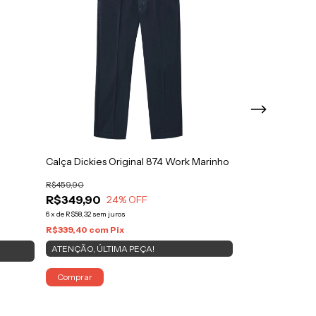
Calça Dickies Original 874 Work Marinho
Calça Dickies 
Black
R$459,90
R$459,90
R$349,90
24
% OFF
R$369,90
2
6
x
de
R$58,32
sem juros
6
x
de
R$61,65
sem jur
R$339,40
com
Pix
R$358,80
com
P
ATENÇÃO, ÚLTIMA PEÇA!
ATENÇÃO, ÚLTI
Comprar
Comprar