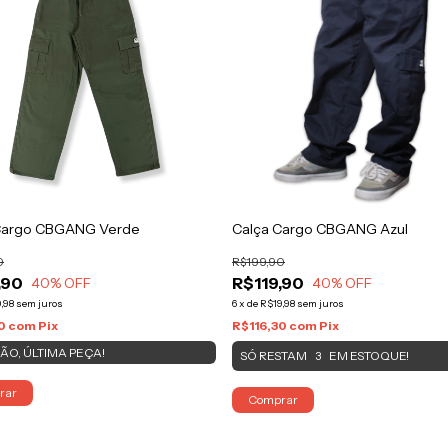
Cargo CBGANG Verde
Calça Cargo CBGANG Azul
0
R$199,90
,90
R$119,90
40
% OFF
40
% OFF
,98
sem juros
6
x
de
R$19,98
sem juros
30
com
Pix
R$116,30
com
Pix
ÃO, ÚLTIMA PEÇA!
SÓ RESTAM
EM ESTOQUE!
3
rar
Comprar