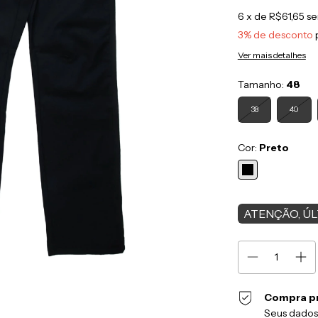
6
x de
R$61,65
se
3% de desconto
Ver mais detalhes
Tamanho:
48
38
40
Cor:
Preto
ATENÇÃO, ÚL
Compra p
Seus dados