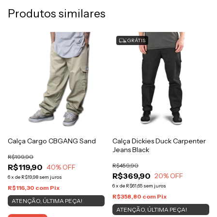
Produtos similares
GRÁTIS
Calça Cargo CBGANG Sand
Calça Dickies Duck Carpenter
Jeans Black
R$199,90
R$459,90
R$119,90
40
% OFF
R$369,90
20
% OFF
6
x
de
R$19,98
sem juros
6
x
de
R$61,65
sem juros
R$116,30
com
Pix
R$358,80
com
Pix
ATENÇÃO, ÚLTIMA PEÇA!
ATENÇÃO, ÚLTIMA PEÇA!