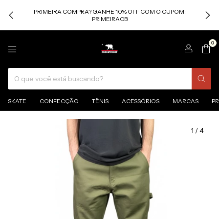
PRIMEIRA COMPRA? GANHE 10% OFF COM O CUPOM:
PRIMEIRACB
0
SKATE
CONFECÇÃO
TÊNIS
ACESSÓRIOS
MARCAS
P
1
/
4