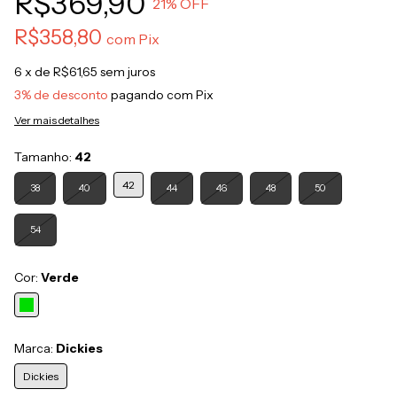
R$369,90
21
% OFF
R$358,80
com
Pix
6
x de
R$61,65
sem juros
3% de desconto
pagando com Pix
Ver mais detalhes
Tamanho:
42
42
38
40
44
46
48
50
54
Cor:
Verde
Marca:
Dickies
Dickies