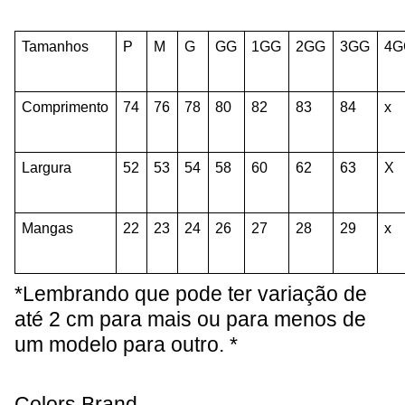
Tamanhos
P
M
G
GG
1GG
2GG
3GG
4G
Comprimento
74
76
78
80
82
83
84
x
Largura
52
53
54
58
60
62
63
X
Mangas
22
23
24
26
27
28
29
x
*Lembrando que pode ter variação de
até 2 cm para mais ou para menos de
um modelo para outro. *
Colors Brand