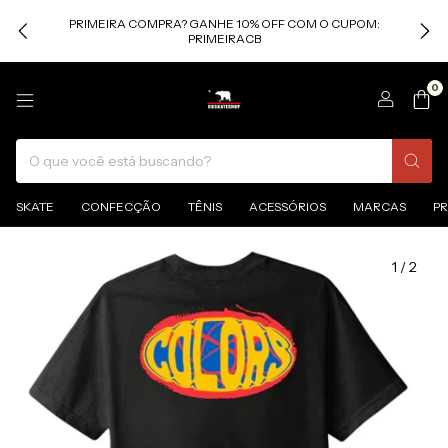
PRIMEIRA COMPRA? GANHE 10% OFF COM O CUPOM:
PRIMEIRACB
0
SKATE
CONFECÇÃO
TÊNIS
ACESSÓRIOS
MARCAS
P
1
/
2