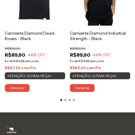
Camiseta Diamond Dead
Camiseta Diamond Industrial
Roses - Black
Strength - Black
R$159,90
R$159,90
R$89,90
R$89,90
44
% OFF
44
% OFF
6
x
de
R$14,98
sem juros
6
x
de
R$14,98
sem juros
R$87,20
com
Pix
R$87,20
com
Pix
ATENÇÃO, ÚLTIMA PEÇA!
ATENÇÃO, ÚLTIMA PEÇA!
Comprar
Comprar