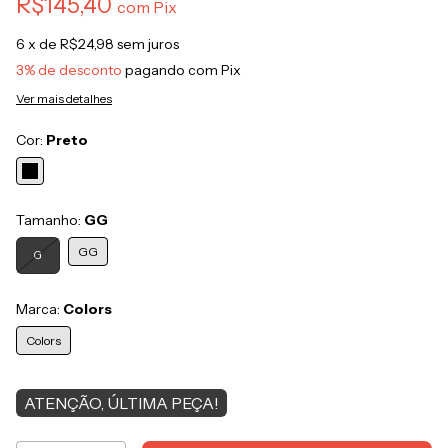
R$145,40
com
Pix
6
x de
R$24,98
sem juros
3% de desconto
pagando com Pix
Ver mais detalhes
Cor:
Preto
Tamanho:
GG
GG
G
Marca:
Colors
Colors
ATENÇÃO, ÚLTIMA PEÇA!