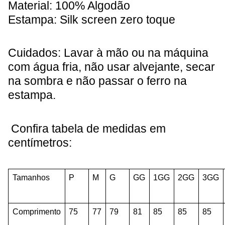
Material: 100% Algodão
Estampa: Silk screen zero toque
Cuidados: Lavar à mão ou na máquina
com água fria, não usar alvejante, secar
na sombra e não passar o ferro na
estampa.
Confira tabela de medidas em
centímetros:
Tamanhos
P
M
G
GG
1GG
2GG
3GG
Comprimento
75
77
79
81
85
85
85