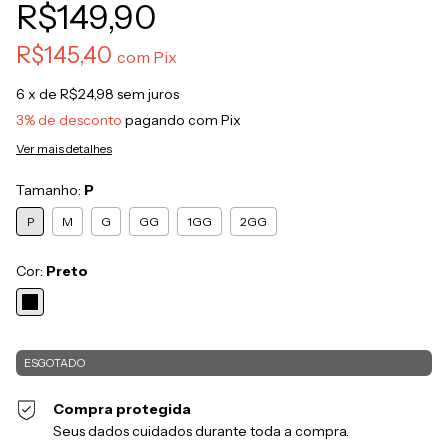
R$149,90
R$145,40
com
Pix
6
x de
R$24,98
sem juros
3% de desconto
pagando com Pix
Ver mais detalhes
Tamanho:
P
P
M
G
GG
1GG
2GG
Cor:
Preto
Compra protegida
Seus dados cuidados durante toda a compra.