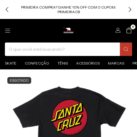
PRIMEIRA COMPRA? GANHE 10% OFF COM O CUPOM:
PRIMEIRACB
0
SKATE
CONFECÇÃO
TÊNIS
ACESSÓRIOS
MARCAS
P
ESGOTADO