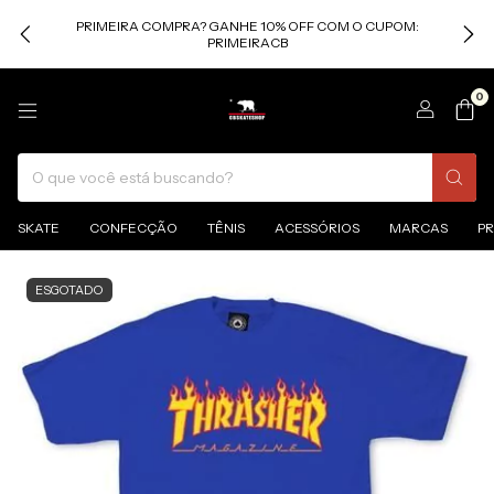
PRIMEIRA COMPRA? GANHE 10% OFF COM O CUPOM:
PRIMEIRACB
0
SKATE
CONFECÇÃO
TÊNIS
ACESSÓRIOS
MARCAS
P
ESGOTADO