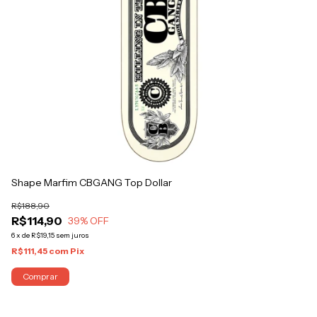
Shape Marfim CBGANG Top Dollar
R$188,90
R$114,90
39
% OFF
6
x
de
R$19,15
sem juros
R$111,45
com
Pix
Comprar