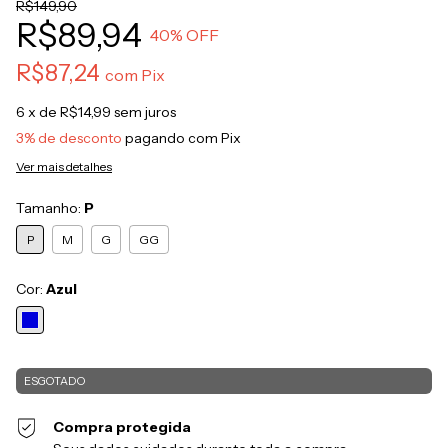
R$149,90
R$89,94
40
% OFF
R$87,24
com
Pix
6
x de
R$14,99
sem juros
3% de desconto
pagando com Pix
Ver mais detalhes
Tamanho:
P
P
M
G
GG
Cor:
Azul
Compra protegida