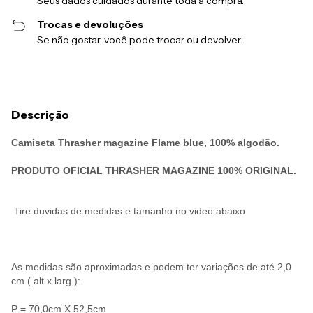
Seus dados cuidados durante toda a compra.
Trocas e devoluções
Se não gostar, você pode trocar ou devolver.
Descrição
Camiseta Thrasher magazine Flame blue,
100% algodão.
PRODUTO OFICIAL THRASHER MAGAZINE 100% ORIGINAL.
Tire duvidas de medidas e tamanho no video abaixo
As medidas são aproximadas e podem ter variações de até 2,0
cm ( alt x larg ):
P = 70,0cm X 52,5cm