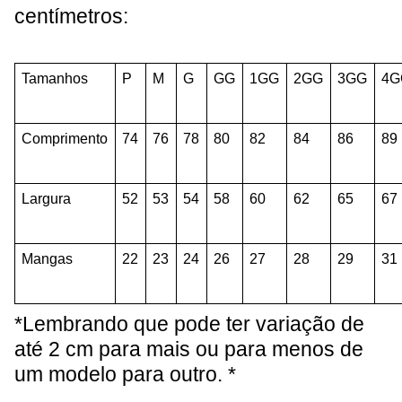
centímetros:
Tamanhos
P
M
G
GG
1GG
2GG
3GG
4G
Comprimento
74
76
78
80
82
84
86
89
Largura
52
53
54
58
60
62
65
67
Mangas
22
23
24
26
27
28
29
31
*Lembrando que pode ter variação de
até 2 cm para mais ou para menos de
um modelo para outro. *