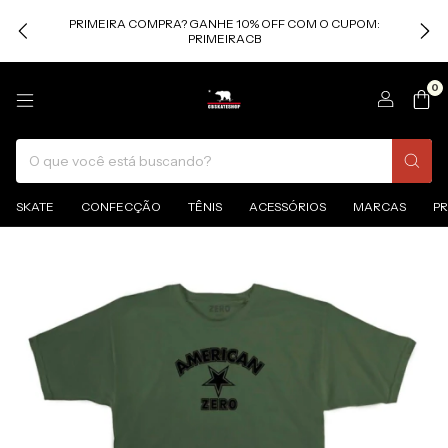
PRIMEIRA COMPRA? GANHE 10% OFF COM O CUPOM:
PRIMEIRACB
0
SKATE
CONFECÇÃO
TÊNIS
ACESSÓRIOS
MARCAS
P