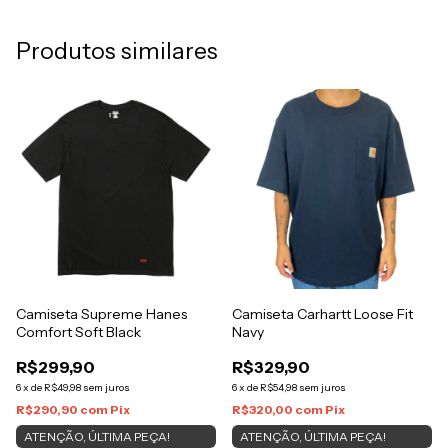
Produtos similares
Camiseta Supreme Hanes
Camiseta Carhartt Loose Fit
Comfort Soft Black
Navy
R$299,90
R$329,90
6
x
de
R$49,98
sem juros
6
x
de
R$54,98
sem juros
R$290,90
com
Pix
R$320,00
com
Pix
ATENÇÃO, ÚLTIMA PEÇA!
ATENÇÃO, ÚLTIMA PEÇA!