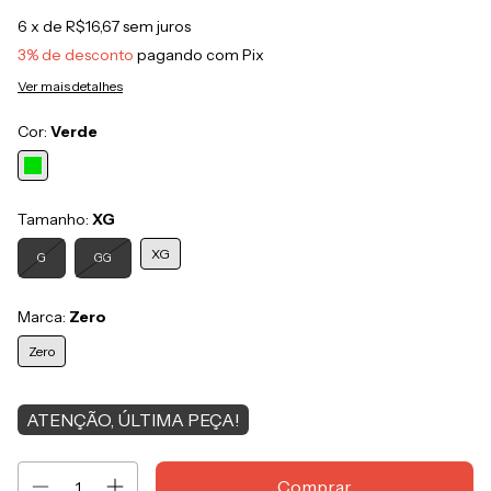
6
x de
R$16,67
sem juros
3% de desconto
pagando com Pix
Ver mais detalhes
Cor:
Verde
Tamanho:
XG
XG
G
GG
Marca:
Zero
Zero
ATENÇÃO, ÚLTIMA PEÇA!