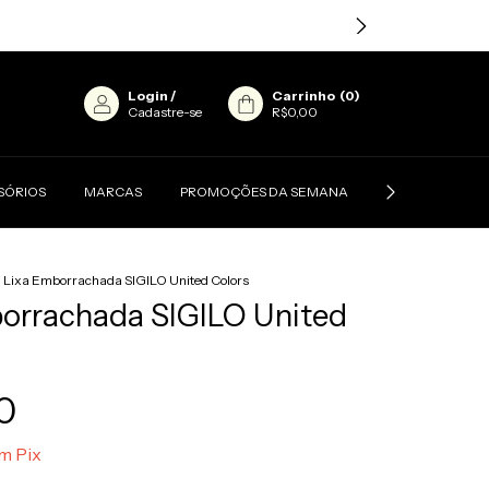
Login
/
Carrinho
(
0
)
Cadastre-se
R$0,00
SÓRIOS
MARCAS
PROMOÇÕES DA SEMANA
CONTATO
>
Lixa Emborrachada SIGILO United Colors
orrachada SIGILO United
0
m
Pix