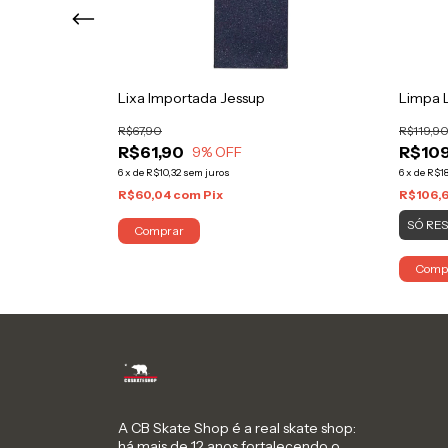
ada Camo
Lixa Importada Jessup
Limpa 
R$67,90
R$119,9
R$61,90
R$109
9
% OFF
6
x
de
R$10,32
sem juros
6
x
de
R$18
R$60,04
com
Pix
R$106,
SÓ RE
Comprar
Comp
A CB Skate Shop é a real skate shop:
há mais de 12 anos fortalecendo o