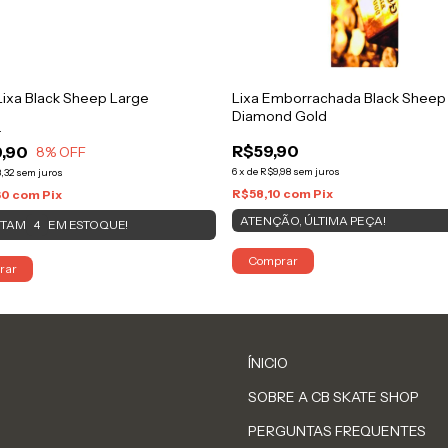
Lixa Black Sheep Large
Lixa Emborrachada Black Sheep
Diamond Gold
0
R$59,90
,90
8
% OFF
6
x
de
R$9,98
sem juros
,32
sem juros
R$58,10
com
Pix
60
com
Pix
ATENÇÃO, ÚLTIMA PEÇA!
STAM
EM ESTOQUE!
4
Comprar
rar
ÍNICIO
SOBRE A CB SKATE SHOP
PERGUNTAS FREQUENTES