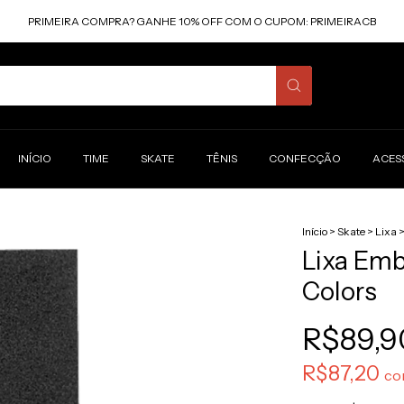
PRIMEIRA COMPRA? GANHE 10% OFF COM O CUPOM: PRIMEIRACB
INÍCIO
TIME
SKATE
TÊNIS
CONFECÇÃO
ACES
Início
>
Skate
>
Lixa
Lixa Emb
Colors
R$89,9
R$87,20
co