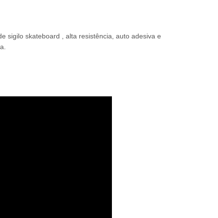
 sigilo skateboard , alta resistência, auto adesiva e
a.