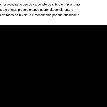
 foi pioneira no uso de carboneto de silício em lixas para
ave e eficaz, proporcionando aderência consistente a
 de todos os níveis, e é reconhecida por sua qualidade é