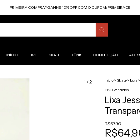
PRIMEIRA COMPRA? GANHE 10% OFF COM O CUPOM: PRIMEIRACB
INÍCIO
TIME
SKATE
TÊNIS
CONFECÇÃO
ACES
Início
>
Skate
>
Lixa
1
/
2
+120 vendidos
Lixa Je
Transpar
R$67,90
R$64,9