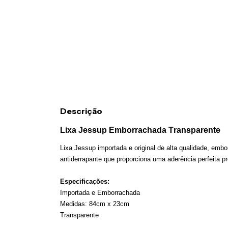
Descrição
Lixa Jessup Emborrachada Transparente
L
ixa
Jessup
importada e original de alta qualidade, embo
antiderrapante que proporciona uma aderência perfeita
pr
Especificações:
Importada e Emborrachada
Medidas: 8
4
cm x 23cm
Transparente