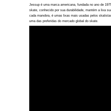
Jessup
é uma marca
america
n
a
, fundada no ano de 1975,
skate, conhecido por sua durabilidade, mantém a lixa su
cada manobra, é umas lixas mais usadas pelos skatistas
uma das preferidas do mercado global do skate.