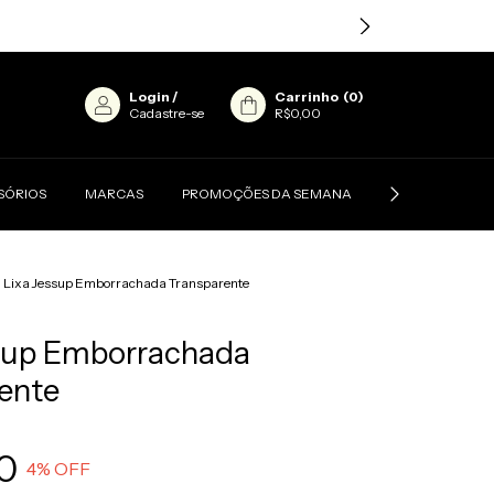
Login
/
Carrinho
(
0
)
Cadastre-se
R$0,00
SÓRIOS
MARCAS
PROMOÇÕES DA SEMANA
CONTATO
>
Lixa Jessup Emborrachada Transparente
ssup Emborrachada
ente
0
4
% OFF