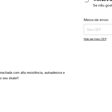
Se não gost
Entregas para o CEP
Meios de envio
Não sei meu CEP
rrachada com alta resistência, autoadesiva e
o
seu skate!!