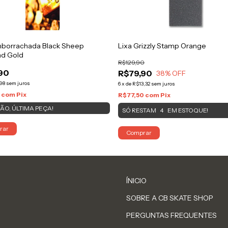
mborrachada Black Sheep
Lixa Grizzly Stamp Orange
d Gold
R$129,90
90
R$79,90
38
% OFF
98
sem juros
6
x
de
R$13,32
sem juros
0
com
Pix
R$77,50
com
Pix
ÃO, ÚLTIMA PEÇA!
SÓ RESTAM
EM ESTOQUE!
4
rar
Comprar
ÍNICIO
SOBRE A CB SKATE SHOP
PERGUNTAS FREQUENTES