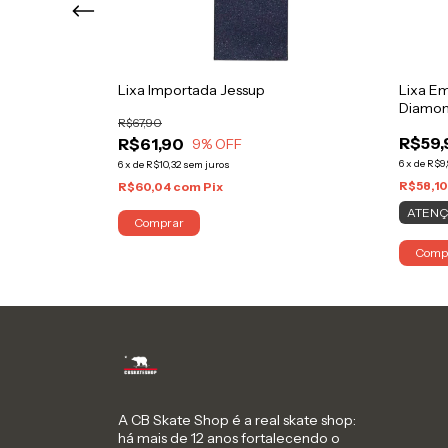
ada Camo
Lixa Importada Jessup
Lixa E
Diamon
R$67,90
R$59,
R$61,90
9
% OFF
6
x
de
R$9,
6
x
de
R$10,32
sem juros
R$58,1
R$60,04
com
Pix
ATENÇ
Comprar
Comp
A CB Skate Shop é a real skate shop:
há mais de 12 anos fortalecendo o