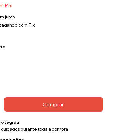
om
Pix
m juros
pagando com Pix
nte
rotegida
 cuidados durante toda a compra.
devoluções