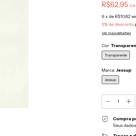
R$62,95
c
6
x de
R$10,82
se
3% de desconto
Ver mais detalhes
Cor:
Transpare
Transparente
Marca:
Jessup
Jessup
Compra p
Seus dados
Trocas e 