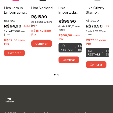
Lixa Jessup
Lixa Nacional
Lixa
Lixa Grizzly
Emborrachada
Importada
Stamp
R$15,90
Rosa
Mob Grip
Orange
R$67,90
R$99,90
R$129,90
3
x
de
R$5,30
sem
R$64,90
juros
R$79,90
% OFF
4
% OFF
38
%
6
x
de
R$16,65
sem
juros
R$15,42
com
6
x
de
R$10,82
sem
6
x
de
R$13,32
sem
Pix
juros
juros
R$96,90
com
Pix
R$62,95
com
R$77,50
com
Comprar
Pix
Pix
SÓ
EM
4
RESTAM
ESTOQUE!
SÓ
EM
4
Comprar
RESTAM
ESTO
Comprar
Comprar