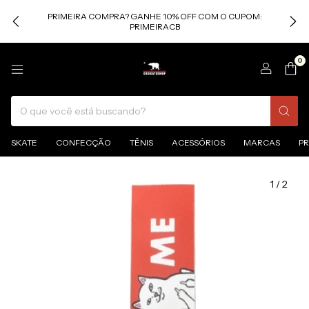
PRIMEIRA COMPRA? GANHE 10% OFF COM O CUPOM:
PRIMEIRACB
0
SKATE
CONFECÇÃO
TÊNIS
ACESSÓRIOS
MARCAS
P
1
/
2