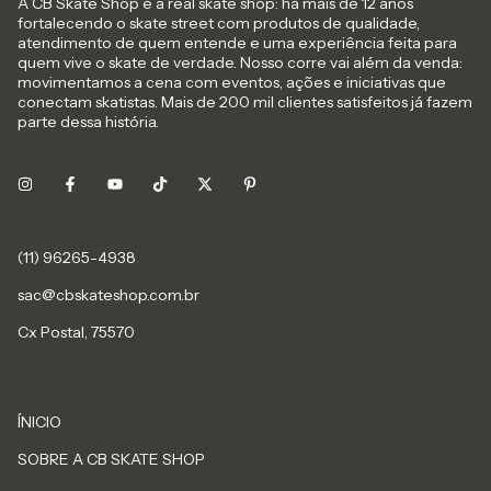
A CB Skate Shop é a real skate shop: há mais de 12 anos
fortalecendo o skate street com produtos de qualidade,
atendimento de quem entende e uma experiência feita para
quem vive o skate de verdade. Nosso corre vai além da venda:
movimentamos a cena com eventos, ações e iniciativas que
conectam skatistas. Mais de 200 mil clientes satisfeitos já fazem
parte dessa história.
sac@cbskateshop.com.br
Cx Postal, 75570
ÍNICIO
SOBRE A CB SKATE SHOP