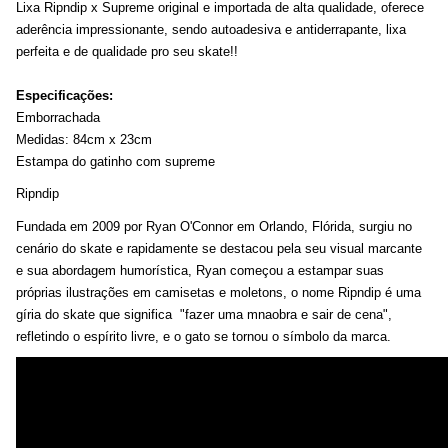
Lixa
Ripndip
x
Supreme
original e importada de alta qualidade, oferece
aderência impressionante, sendo autoadesiva e antiderrapante, lixa
perfeita e de qualidade
pro
seu skate!!
Especificações:
Emborrachada
Medidas: 8
4
cm x 23cm
Estampa do gatinho com
supreme
Ripndip
Fundada em 2009 por Ryan O'Connor em Orlando, Flórida, surgiu no
cenário do skate e rapidamente se destacou pela seu visual marcante
e sua abordagem humorística, Ryan começou a estampar suas
próprias ilustrações em camisetas e moletons, o nome Ripndip é uma
gíria do skate que significa "fazer uma mnaobra e sair de cena",
refletindo o espírito livre, e o gato se tornou o símbolo da marca.