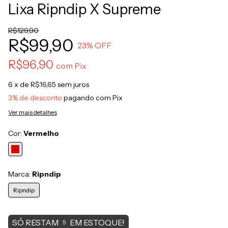
Lixa Ripndip X Supreme
R$129,90
R$99,90
23
% OFF
R$96,90
com
Pix
6
x de
R$16,65
sem juros
3% de desconto
pagando com Pix
Ver mais detalhes
Cor:
Vermelho
Marca:
Ripndip
Ripndip
SÓ RESTAM
EM ESTOQUE!
5