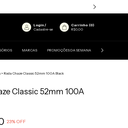
Login
/
Carrinho
(
0
)
Cadastre-se
R$0,00
SÓRIOS
MARCAS
PROMOÇÕES DA SEMANA
CONTATO
s
>
Roda Chaze Classic 52mm 100A Black
aze Classic 52mm 100A
0
23
% OFF