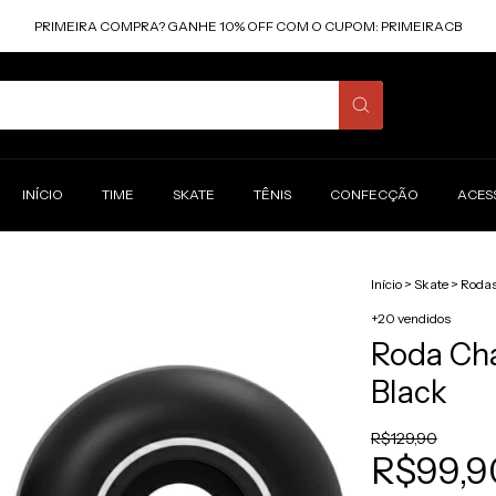
PRIMEIRA COMPRA? GANHE 10% OFF COM O CUPOM: PRIMEIRACB
INÍCIO
TIME
SKATE
TÊNIS
CONFECÇÃO
ACES
Início
>
Skate
>
Roda
+20 vendidos
Roda Ch
Black
R$129,90
R$99,9