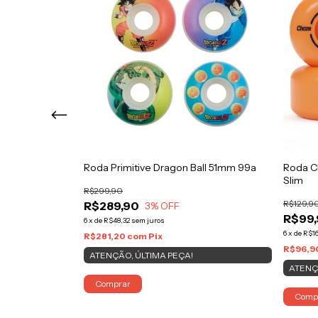
m 100A Blue
Roda Primitive Dragon Ball 51mm 99a
Roda C
Slim
R$299,90
R$129,9
R$289,90
3
% OFF
R$99
6
x
de
R$48,32
sem juros
6
x
de
R$16
R$281,20
com
Pix
R$96,9
ATENÇÃO, ÚLTIMA PEÇA!
ATENÇ
Comp