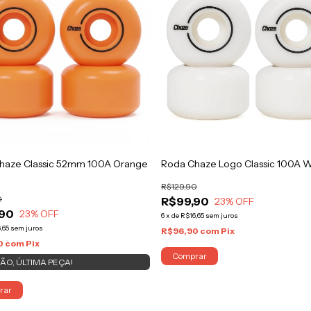
haze Classic 52mm 100A Orange
Roda Chaze Logo Classic 100A W
R$129,90
0
R$99,90
23
% OFF
,90
23
% OFF
6
x
de
R$16,65
sem juros
,65
sem juros
R$96,90
com
Pix
0
com
Pix
Comprar
ÃO, ÚLTIMA PEÇA!
rar