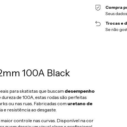
Compra p
Seus dados
Trocas e 
Se não gost
52mm 100A Black
deais para skatistas que buscam
desempenho
dureza de 100A, estas rodas são perfeitas
arks ou nas ruas. Fabricadas com
uretano de
a e resistência ao desgaste.
maior controle nas curvas. Disponível na cor
ara quem deseja um visual clean e profissional.