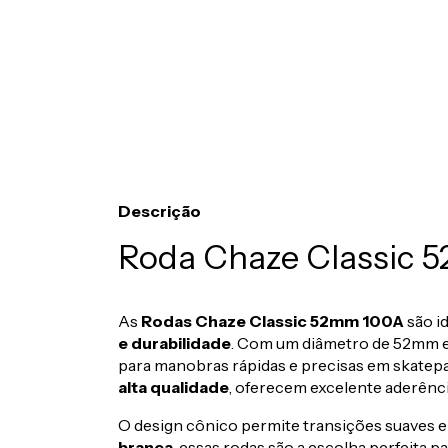
Descrição
Roda Chaze Classic 
As
Rodas Chaze Classic 52mm 100A
são i
e durabilidade
. Com um diâmetro de 52mm e 
para manobras rápidas e precisas em skatep
alta qualidade
, oferecem excelente aderênci
O design cônico permite transições suaves e 
branca
, essas rodas são a escolha perfeita p