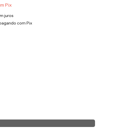
om
Pix
m juros
pagando com Pix
m