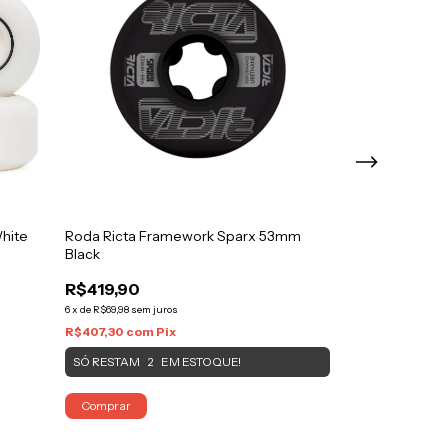
hite
Roda Ricta Framework Sparx 53mm
Roda Dgk Stre
Black
R$249,90
R$419,90
R$224,90
10
6
x
de
R$69,98
sem juros
6
x
de
R$37,48
sem jur
R$407,30
com
Pix
R$218,15
com
Pi
ATENÇÃO, ÚLTI
SÓ RESTAM
EM ESTOQUE!
2
Comprar
Comprar