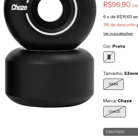
R$96,90
c
6
x de
R$16,65
se
3% de desconto
Ver mais detalhes
Cor:
Preto
Tamanho:
52m
52MM
Marca:
Chaze
CHAZE