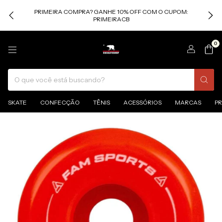
PRIMEIRA COMPRA? GANHE 10% OFF COM O CUPOM:
PRIMEIRACB
0
SKATE
CONFECÇÃO
TÊNIS
ACESSÓRIOS
MARCAS
P