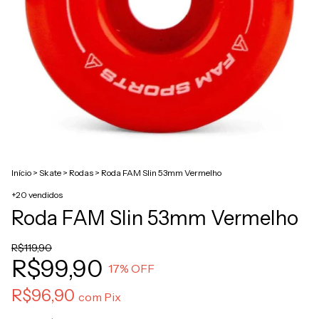
Início
>
Skate
>
Rodas
>
Roda FAM Slin 53mm Vermelho
+20 vendidos
Roda FAM Slin 53mm Vermelho
R$119,90
R$99,90
17
% OFF
R$96,90
com
Pix