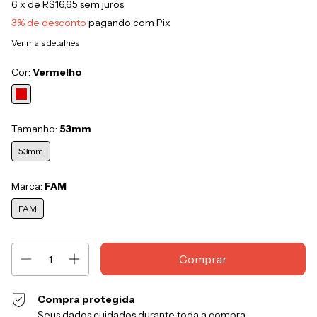
6
x de
R$16,65
sem juros
3% de desconto
pagando com Pix
Ver mais detalhes
Cor:
Vermelho
Tamanho:
53mm
53mm
Marca:
FAM
FAM
Compra protegida
Seus dados cuidados durante toda a compra.