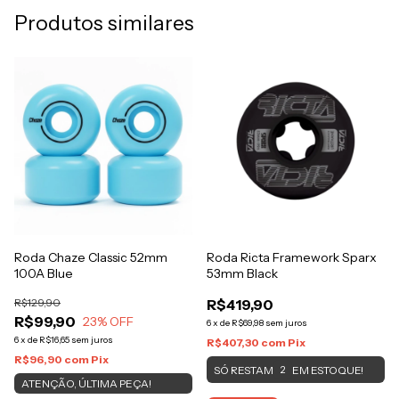
Produtos similares
Roda Chaze Classic 52mm
Roda Ricta Framework Sparx
100A Blue
53mm Black
R$129,90
R$419,90
R$99,90
23
% OFF
6
x
de
R$69,98
sem juros
6
x
de
R$16,65
sem juros
R$407,30
com
Pix
R$96,90
com
Pix
SÓ RESTAM
EM ESTOQUE!
2
ATENÇÃO, ÚLTIMA PEÇA!