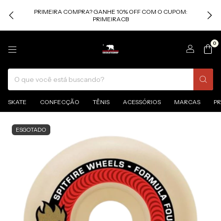
PRIMEIRA COMPRA? GANHE 10% OFF COM O CUPOM:
PRIMEIRACB
0
SKATE
CONFECÇÃO
TÊNIS
ACESSÓRIOS
MARCAS
P
ESGOTADO