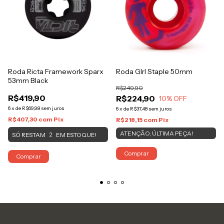
Roda Ricta Framework Sparx
Roda GIrl Staple 50mm
53mm Black
R$249,90
R$419,90
R$224,90
10
% OFF
6
x
de
R$69,98
sem juros
6
x
de
R$37,48
sem juros
R$407,30
com
Pix
R$218,15
com
Pix
ATENÇÃO, ÚLTIMA PEÇA!
SÓ RESTAM
EM ESTOQUE!
2
Comprar
Comprar