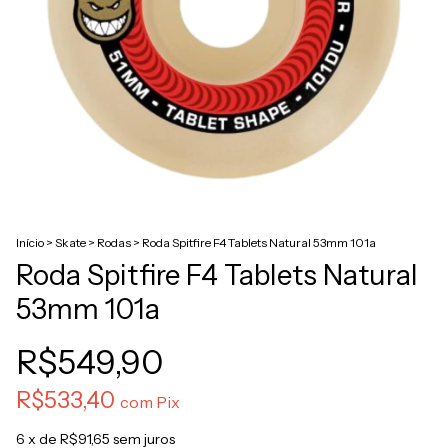
Início
>
Skate
>
Rodas
>
Roda Spitfire F4 Tablets Natural 53mm 101a
Roda Spitfire F4 Tablets Natural
53mm 101a
R$549,90
R$533,40
com
Pix
6
x de
R$91,65
sem juros