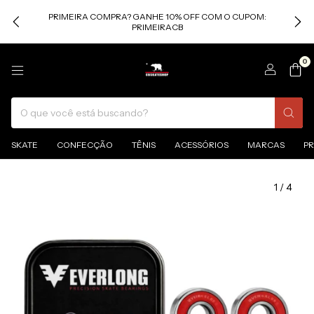
PRIMEIRA COMPRA? GANHE 10% OFF COM O CUPOM:
PRIMEIRACB
0
SKATE
CONFECÇÃO
TÊNIS
ACESSÓRIOS
MARCAS
P
1
/
4