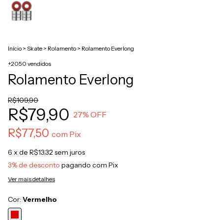
Início
>
Skate
>
Rolamento
>
Rolamento Everlong
+2050 vendidos
Rolamento Everlong
R$109,90
R$79,90
27
% OFF
R$77,50
com
Pix
6
x de
R$13,32
sem juros
3% de desconto
pagando com Pix
Ver mais detalhes
Cor:
Vermelho