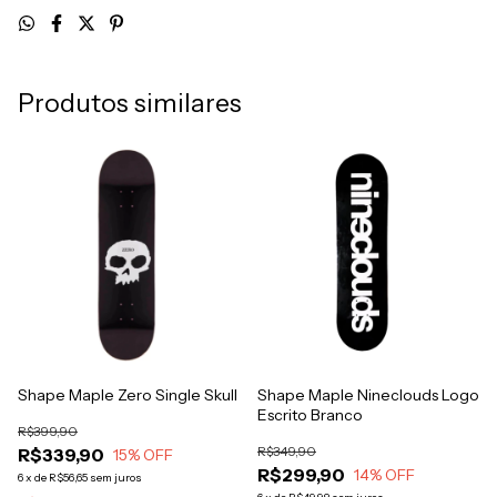
Produtos similares
Shape Maple Zero Single Skull
Shape Maple Nineclouds Logo
Escrito Branco
R$399,90
R$349,90
R$339,90
15
% OFF
R$299,90
14
% OFF
6
x
de
R$56,65
sem juros