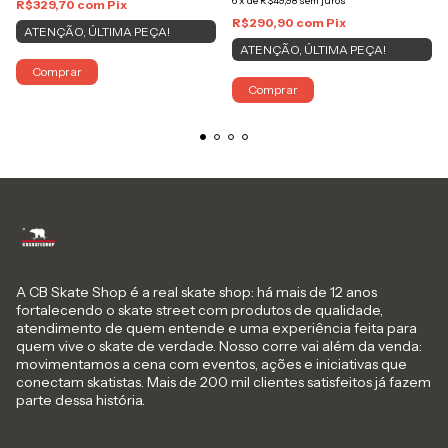
6
x
de
R$49,98
sem juros
R$329,70
com
Pix
R$290,90
com
Pix
ATENÇÃO, ÚLTIMA PEÇA!
ATENÇÃO, ÚLTIMA PEÇA!
Comprar
Comprar
A CB Skate Shop é a real skate shop: há mais de 12 anos
fortalecendo o skate street com produtos de qualidade,
atendimento de quem entende e uma experiência feita para
quem vive o skate de verdade. Nosso corre vai além da venda:
movimentamos a cena com eventos, ações e iniciativas que
conectam skatistas. Mais de 200 mil clientes satisfeitos já fazem
parte dessa história.