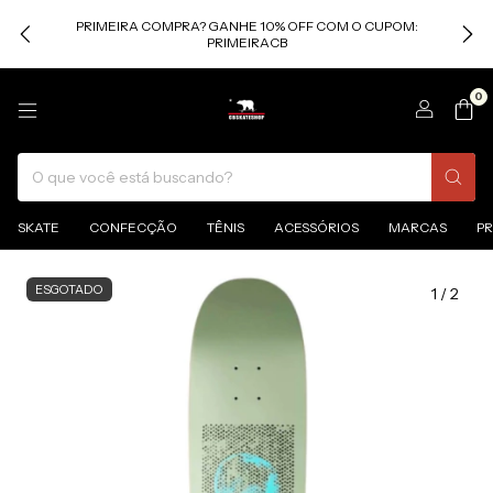
PRIMEIRA COMPRA? GANHE 10% OFF COM O CUPOM:
PRIMEIRACB
0
SKATE
CONFECÇÃO
TÊNIS
ACESSÓRIOS
MARCAS
P
ESGOTADO
1
/
2