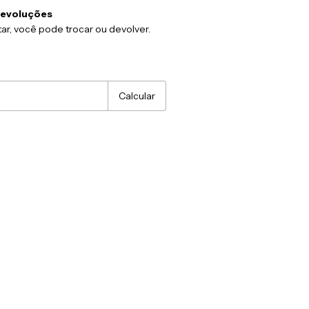
devoluções
ar, você pode trocar ou devolver.
:
Alterar CEP
Calcular