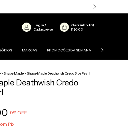
Login
/
Carrinho
(
0
)
Cadastre-se
R$0,00
SÓRIOS
MARCAS
PROMOÇÕES DA SEMANA
CONTATO
e
>
Shape Maple
>
Shape Maple Deathwish Credo Blue Pearl
aple Deathwish Credo
rl
90
9
% OFF
com
Pix