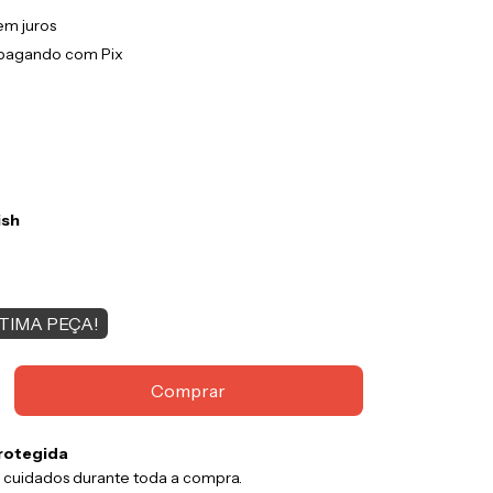
em juros
pagando com Pix
ish
TIMA PEÇA!
rotegida
 cuidados durante toda a compra.