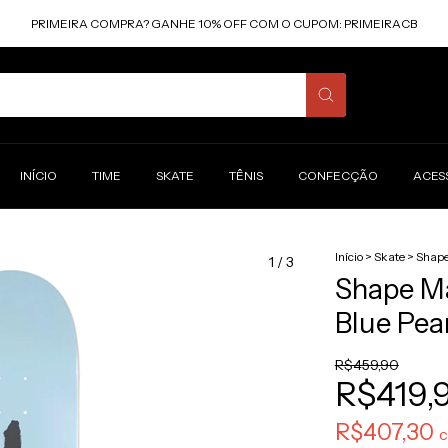
PRIMEIRA COMPRA? GANHE 10% OFF COM O CUPOM: PRIMEIRACB
INÍCIO
TIME
SKATE
TÊNIS
CONFECÇÃO
ACES
Início
>
Skate
>
Shap
1
/
3
Shape M
Blue Pea
R$459,90
R$419,
R$407,30