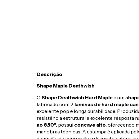
Descrição
Shape
Maple
Deathwish
O
Shape Deathwish Hard Maple
é um
shape
fabricado com
7 lâminas de hard maple ca
excelente pop e longa durabilidade. Produzi
resistência estrutural e excelente resposta 
ao 8.50"
, possui
concave alto
, oferecendo m
manobras técnicas. A estampa é aplicada pe
definição de impressão e desgaste natural co