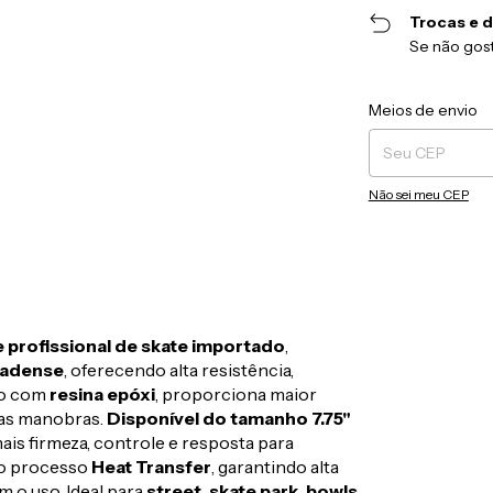
Trocas e 
Se não gost
Entregas para o CEP
Meios de envio
Não sei meu CEP
 profissional de skate importado
,
nadense
, oferecendo alta resistência,
do com
resina epóxi
, proporciona maior
nas manobras.
Disponível do tamanho 7.75"
ais firmeza, controle e resposta para
lo processo
Heat Transfer
, garantindo alta
m o uso. Ideal para
street, skate park, bowls