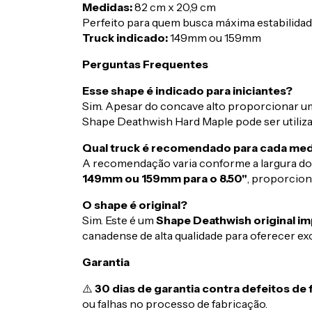
Medidas:
82 cm x 20,9 cm
Perfeito para quem busca máxima estabilidad
Truck indicado:
149mm ou 159mm
Perguntas Frequentes
Esse shape é indicado para iniciantes?
Sim. Apesar do concave alto proporcionar u
Shape Deathwish Hard Maple pode ser utilizad
Qual truck é recomendado para cada me
A recomendação varia conforme a largura do
149mm ou 159mm para o 8.50"
, proporcio
O shape é original?
Sim. Este é um
Shape Deathwish original i
canadense de alta qualidade para oferecer exc
Garantia
⚠️
30 dias de garantia contra defeitos de 
ou falhas no processo de fabricação.