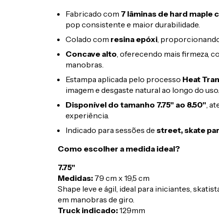
Fabricado com
7 lâminas de hard maple
pop consistente e maior durabilidade.
Colado com
resina epóxi
, proporcionando 
Concave alto
, oferecendo mais firmeza, c
manobras.
Estampa aplicada pelo processo
Heat Tra
imagem e desgaste natural ao longo do uso
Disponível do tamanho 7.75" ao 8.50"
, a
experiência.
Indicado para sessões de
street, skate pa
Como escolher a medida ideal?
7.75"
Medidas:
79 cm x 19,5 cm
Shape leve e ágil, ideal para iniciantes, skat
em manobras de giro.
Truck indicado:
129mm