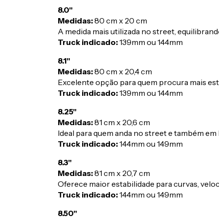
8.0"
Medidas:
80 cm x 20 cm
A medida mais utilizada no street, equilibrando
Truck indicado:
139mm ou 144mm
8.1"
Medidas:
80 cm x 20,4 cm
Excelente opção para quem procura mais est
Truck indicado:
139mm ou 144mm
8.25"
Medidas:
81 cm x 20,6 cm
Ideal para quem anda no street e também em b
Truck indicado:
144mm ou 149mm
8.3"
Medidas:
81 cm x 20,7 cm
Oferece maior estabilidade para curvas, velo
Truck indicado:
144mm ou 149mm
8.50"