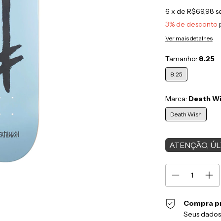
6
x de
R$69,98
s
3% de desconto
Ver mais detalhes
Tamanho:
8.25
8.25
Marca:
Death W
Death Wish
ATENÇÃO, ÚL
Compra p
Seus dados