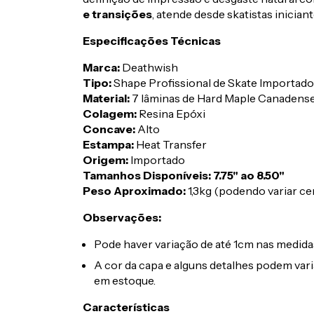
e transições
, atende desde skatistas inician
Especificações Técnicas
Marca:
Deathwish
Tipo:
Shape Profissional de Skate Importado
Material:
7 lâminas de Hard Maple Canadens
Colagem:
Resina Epóxi
Concave:
Alto
Estampa:
Heat Transfer
Origem:
Importado
Tamanhos Disponíveis:
7.75" ao 8.50"
Peso Aproximado:
1,3kg (podendo variar c
Observações:
Pode haver variação de até 1cm nas medida
A cor da capa e alguns detalhes podem var
em estoque.
Características