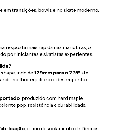
e em transições, bowls e no skate moderno.
ma resposta mais rápida nas manobras, o
o por iniciantes e skatistas experientes.
dida?
 shape, indo de
129mm para o 7.75"
até
nando melhor equilíbrio e desempenho.
mportado
, produzido com hard maple
elente pop, resistência e durabilidade.
fabricação
, como descolamento de lâminas